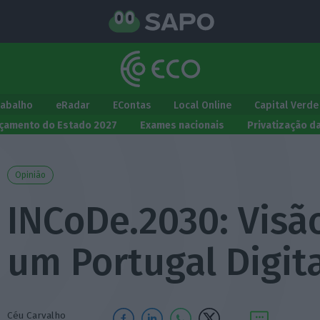
rabalho
eRadar
EContas
Local Online
Capital Verde
çamento do Estado 2027
Exames nacionais
Privatização d
Opinião
INCoDe.2030: Visã
um Portugal Digit
Céu Carvalho