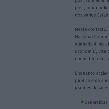
posição mediana
posição no índic
dos vários Esta
Neste contexto, 
Nacional Competê
alinhada à inicia
Economia”, visa 
em matéria de co
Enquanto acção i
pública e da soc
grandes desafios
Generalizar 