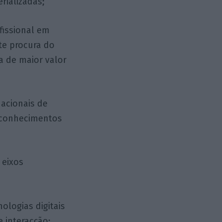
rializadas;
fissional em
te procura do
 de maior valor
nacionais de
 conhecimentos
 eixos
ologias digitais
 interacção;