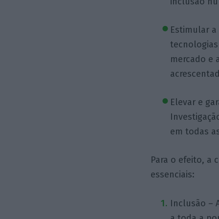
inclusão nu
Estimular a
tecnologias
mercado e 
acrescenta
Elevar e ga
Investigaçã
em todas as
Para o efeito, a 
essenciais:
Inclusão – 
a toda a po