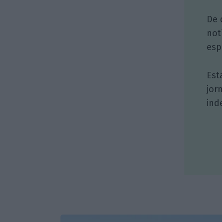
De 
not
esp
Est
jor
ind