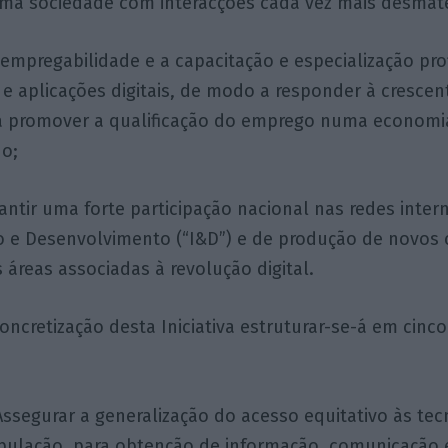
ma sociedade com interacções cada vez mais desmate
 empregabilidade e a capacitação e especialização pro
 e aplicações digitais, de modo a responder à crescen
a promover a qualificação do emprego numa economia
do;
rantir uma forte participação nacional nas redes inter
o e Desenvolvimento (“I&D”) e de produção de novos
 áreas associadas à revolução digital.
concretização desta Iniciativa estruturar-se-á em cinco
Assegurar a generalização do acesso equitativo às tecn
pulação, para obtenção de informação, comunicação e