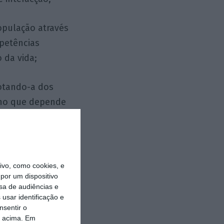
opulação através
mpetências
 da vida;
dotando-a dos
lho que depende
is e aplicações
centado na
vo, como cookies, e
por um dispositivo
sa de audiências e
usar identificação e
conhecimentos e
nsentir o
o acima. Em
.