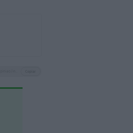
https://eco.sapo.pt/opiniao/incode-2030-visao-para-um-portugal-digital/
Copiar