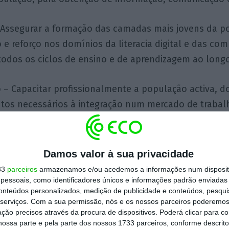
Assegurar a formação das camadas mais jovens da p
 e reforço nos domínios da literacia digital e das co
 todos os ciclos de ensino e de aprendizagem ao longo
o – Capacitar profissionalmente a população activa, 
tos necessários à integração num mercado de traba
nte de competências digitais;
ção – Promover a especialização em tecnologias digita
Damos valor à sua privacidade
ificação do emprego e a criação de maior valor acres
33
parceiros
armazenamos e/ou acedemos a informações num dispositi
essoais, como identificadores únicos e informações padrão enviadas 
conteúdos personalizados, medição de publicidade e conteúdos, pesqui
serviços.
Com a sua permissão, nós e os nossos parceiros poderemos 
o – Garantir as condições para a produção de novos 
ção precisos através da procura de dispositivos. Poderá clicar para co
ossa parte e pela parte dos nossos 1733 parceiros, conforme descrit
ção activa em redes e programas internacionais de I&D