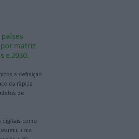
 países
 por matriz
s e.2030.
icos a definição
ace da rápida
odelos de
 digitais como
 assumiu uma