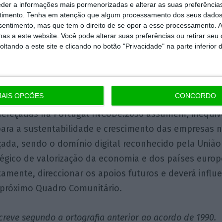
eder a informações mais pormenorizadas e alterar as suas preferência
timento.
Tenha em atenção que algum processamento dos seus dados
s medidas previstas no âmbito desta Iniciativa resul
nsentimento, mas que tem o direito de se opor a esse processamento. A
as a este website. Você pode alterar suas preferências ou retirar seu
e organismos públicos e privados, tendo sido deter
tando a este site e clicando no botão "Privacidade" na parte inferior 
financeiro, esta Iniciativa será enquadrada no Progr
e, assim, disseminar estratégias digitais alinhadas pa
lidades emergentes.
AIS OPÇÕES
CONCORDO
dereçadas na Portugal INCoDe.2030 assumem, inequ
 para a sustentabilidade e crescimento das empresas
çada, sendo o domínio digital reconhecido pela Uniã
égico de valorização da economia e dos países europ
ertamente, direccionar os apoios futuros e deverá influ
 próximo Quadro Comunitário.
creve segundo a ortografia anterior ao acordo de 1990.