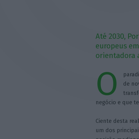
Até 2030, Po
europeus em 
orientadora 
O
parad
de no
trans
negócio e que t
Ciente desta re
um dos principai