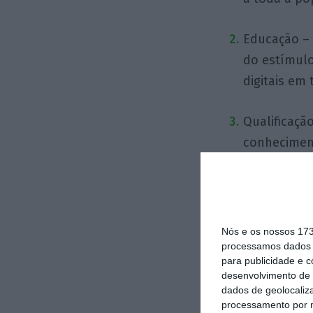
Educação – 
do estímulo
digitais em
Qualificaçã
conhecimen
crescenteme
Especializa
para a qual
Nós e os nossos 17
economia;
processamos dados p
para publicidade e 
desenvolvimento de 
Investigaçã
dados de geolocaliza
processamento por n
a participa