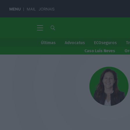
MENU
MAIL
JORNAIS
Últimas
Advocatus
ECOseguros
T
Caso Luís Neves
Or