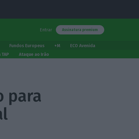
Entrar
Assinatura premium
Fundos Europeus
+M
ECO Avenida
a TAP
Ataque ao Irão
o para
al