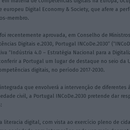
 em matéria de competências digitais na Europa, ocu
e europeu Digital Economy & Society, que afere a per
dos-membro.
foi recentemente aprovada, em Conselho de Ministros, 
ncias Digitais e.2030, Portugal INCoDe.2030” (“INCoD
tiva “Indústria 4.0 – Estratégia Nacional para a Digital
conferir a Portugal um lugar de destaque no seio da 
mpetências digitais, no período 2017-2030.
ntegrada que envolverá a intervenção de diferentes á
iedade civil, a Portugal INCoDe.2030 pretende dar res
:
a literacia digital, com vista ao exercício pleno de cid