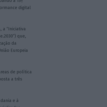
pando a 15ª
formance digital
a “Iniciativa
e.2030”) que,
ização da
União Europeia
reas de política
posta a três
adania e à