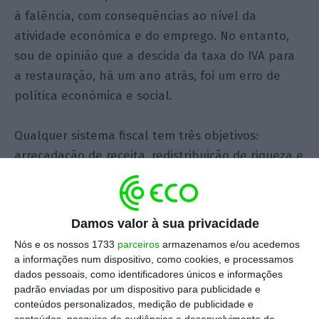
à falência, com consequências ao nível da
atividade económica e do emprego. No entanto,
sou de opinião que a descida da taxa do IVA para
a restauração, há um ano atrás, foi um erro de
política económica e social.
Qualquer sistema fiscal tem três objetivos:
arrecadação de receita, redistribuição de riqueza e
promoção do desenvolvimento económico,
naquilo que em Finanças Públicas se designa por
“Funções Orçamentais de Musgrave”. Uma medida
Damos valor à sua privacidade
na área fiscal terá sempre impacto em pelo
Nós e os nossos 1733
parceiros
armazenamos e/ou acedemos
menos um de estes três níveis, donde que a
a informações num dispositivo, como cookies, e processamos
questão deve sempre ser analisada à luz destes
dados pessoais, como identificadores únicos e informações
padrão enviadas por um dispositivo para publicidade e
objetivos.
conteúdos personalizados, medição de publicidade e