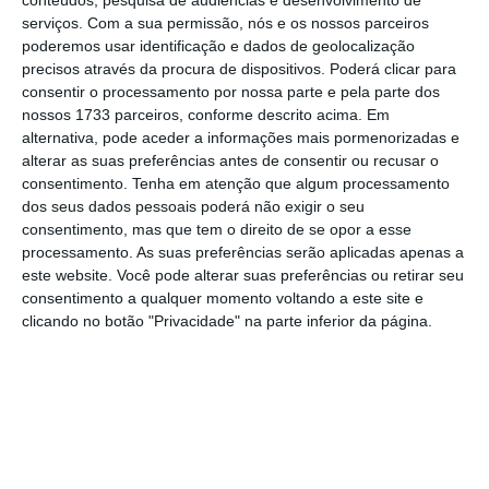
conteúdos, pesquisa de audiências e desenvolvimento de
Relativamente ao objetivo de arrecadação da
serviços.
Com a sua permissão, nós e os nossos parceiros
poderemos usar identificação e dados de geolocalização
receita, os defensores da redução do IVA neste
precisos através da procura de dispositivos. Poderá clicar para
sector argumentam que o aumento da taxa
consentir o processamento por nossa parte e pela parte dos
acarretou uma redução da receita, sugerindo um
nossos 1733 parceiros, conforme descrito acima. Em
alternativa, pode aceder a informações mais pormenorizadas e
efeito da “curva de Laffer”. O único relatório
alterar as suas preferências antes de consentir ou recusar o
disponível sobre isto é de 2013, sendo
consentimento.
Tenha em atenção que algum processamento
proveniente do governo de então. A subida da
dos seus dados pessoais poderá não exigir o seu
consentimento, mas que tem o direito de se opor a esse
taxa do IVA gerou em 2012 um aumento de receita
processamento. As suas preferências serão aplicadas apenas a
de 272 milhões de euros, o que representa um
este website. Você pode alterar suas preferências ou retirar seu
aumento de 109%. Como o aumento da taxa, de
consentimento a qualquer momento voltando a este site e
clicando no botão "Privacidade" na parte inferior da página.
10 pontos percentuais (pp), é apenas responsável
por um aumento de 77%, os autores deste
relatório estimam que o impacto do combate à
evasão fiscal seja responsável por um aumento
de 44,3%, sendo que a quebra do volume de
negócios terá representado uma diminuição da