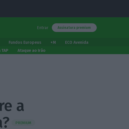
Entrar
Assinatura premium
Fundos Europeus
+M
ECO Avenida
a TAP
Ataque ao Irão
re a
a?
PREMIUM