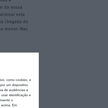
ende a
ar da nossa
acionar esta
sta chegada do
tão menor. Mas
vo, como cookies, e
por um dispositivo
https://eco.sapo.pt/opiniao/ja-vencemos-o-negacionismo-sobre-a-anemia-economica/
Copiar
sa de audiências e
usar identificação e
nsentir o
o acima. Em