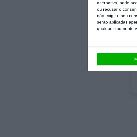
alternativa, pode ac
ou recusar o consen
não exigir o seu co
No 
serão aplicadas apen
qualquer momento vol
que
De 
not
M
esp
Est
jor
ind