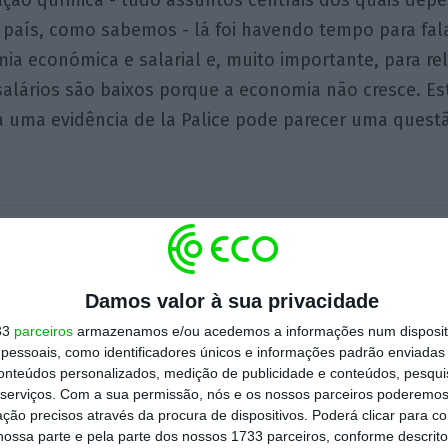
ação química - tudo assuntos centrais dos quais dep
 país, como sabemos - lá foi havendo tempo para fal
a económica e salarial e, muito importante, para rel
salários são baixos porque a economia não cresce. E
 a uma evidência de la Palice pode parecer uma ques
Paulo Ferreira
Colunista
Damos valor à sua privacidade
33
parceiros
armazenamos e/ou acedemos a informações num dispositi
essoais, como identificadores únicos e informações padrão enviadas 
Assine para ler este artigo
conteúdos personalizados, medição de publicidade e conteúdos, pesqui
serviços.
Com a sua permissão, nós e os nossos parceiros poderemos 
ção precisos através da procura de dispositivos. Poderá clicar para co
ossa parte e pela parte dos nossos 1733 parceiros, conforme descrit