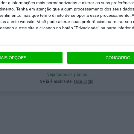
Assine o ECO Premium
eder a informações mais pormenorizadas e alterar as suas preferência
timento.
Tenha em atenção que algum processamento dos seus dados
nsentimento, mas que tem o direito de se opor a esse processamento. A
Aceda às notícias premium do ECO. Torne-se assinante.
momento em que a informação é mais importante do
as a este website. Você pode alterar suas preferências ou retirar seu
5€
tando a este site e clicando no botão "Privacidade" na parte inferior 
A partir de
 nunca, apoie o jornalismo independente e rigoroso.
que forma? Assine o ECO Premium e tenha acesso a
ícias exclusivas, à opinião que conta, às reportagens 
AIS OPÇÕES
CONCORDO
Assinar
eciais que mostram o outro lado da história.
Veja todos os planos
a assinatura é uma forma de apoiar o ECO e os seus
Se já é assinante,
Faça Login
.
nalistas. A nossa contrapartida é o jornalismo
ependente, rigoroso e credível.
Assine já
Veja todos os planos