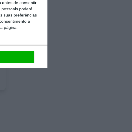
s antes de consentir
 pessoais poderá
s suas preferências
 consentimento a
da página.
e