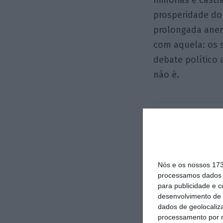
minorias e castr
prosperidade do
prolongada anemi
com aquela: os 
debate político
não é.
Nós e os nossos 17
processamos dados p
para publicidade e 
desenvolvimento de 
dados de geolocaliza
processamento por n