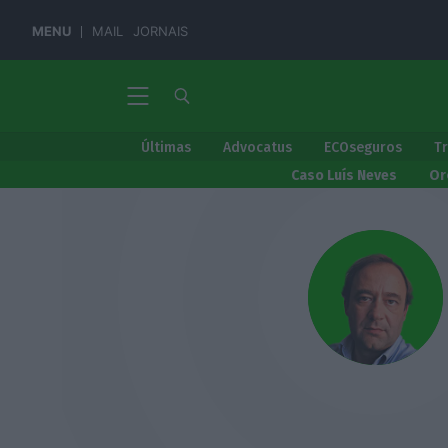
MENU
MAIL
JORNAIS
Últimas
Advocatus
ECOseguros
T
Caso Luís Neves
Or