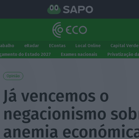
rabalho
eRadar
EContas
Local Online
Capital Verde
çamento do Estado 2027
Exames nacionais
Privatização d
Opinião
Já vencemos o
negacionismo sob
anemia económic