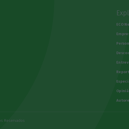
Exp
e
ECO N
Empre
Person
Descod
Entrev
Repor
Especi
Opiniã
Autore
tos Reservados