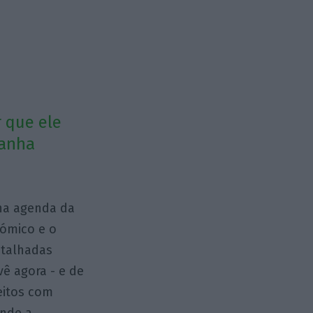
 que ele
panha
 na agenda da
nómico e o
etalhadas
vê agora - e de
eitos com