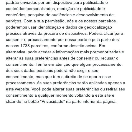
padrão enviadas por um dispositivo para publicidade e
Carlos Tavares é um homem do sistema, foi o
conteúdos personalizados, medição de publicidade e
presidente da CMVM que autorizou o aumento de
conteúdos, pesquisa de audiências e desenvolvimento de
serviços.
Com a sua permissão, nós e os nossos parceiros
capital do BES nas vésperas da sua derrocada,
poderemos usar identificação e dados de geolocalização
apesar de informado da situação do banco pelo
precisos através da procura de dispositivos. Poderá clicar para
seu auditor (KPMG). Autorizou a emissão das UP’s
consentir o processamento por nossa parte e pela parte dos
nossos 1733 parceiros, conforme descrito acima. Em
da CEMG, uma fraude que lesou os mutualistas e
alternativa, pode aceder a informações mais pormenorizadas e
clientes do banco denunciada pelos media e o
alterar as suas preferências antes de consentir ou recusar o
levou, mais tarde, a “arrepender-se”.
consentimento.
Tenha em atenção que algum processamento
dos seus dados pessoais poderá não exigir o seu
consentimento, mas que tem o direito de se opor a esse
“Chairman” do BM há três anos, a pegada
processamento. As suas preferências serão aplicadas apenas a
histórica que marca a sua liderança, após ter
este website. Você pode alterar suas preferências ou retirar seu
consentimento a qualquer momento voltando a este site e
gasto seis milhões na concepção dum Plano de
clicando no botão "Privacidade" na parte inferior da página.
Transformação para o banco, foi a criação do
Banco de Empresas Montepio, um projecto
pessoal obscuro e contestado, e a abertura de
sete balcões “low cost”, que não têm actividade.