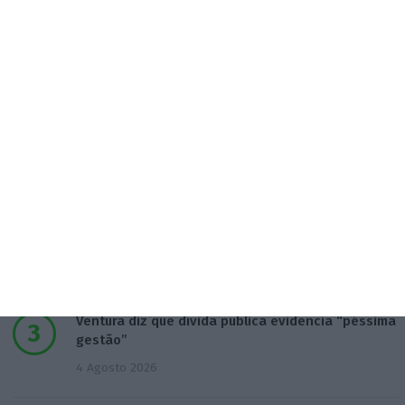
Populares
“Já todos interagimos com bots maus e bons. Mais
maus do que bons”
16:59
Inscritos na Segurança Social batem recordes em
Espanha
4 Agosto 2026
Ventura diz que dívida pública evidencia “péssima
gestão”
4 Agosto 2026