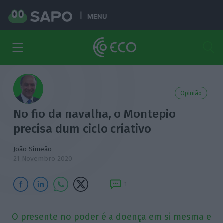
MENU
Opinião
No fio da navalha, o Montepio
precisa dum ciclo criativo
João Simeão
21 Novembro 2020
1
O presente no poder é a doença em si mesma e