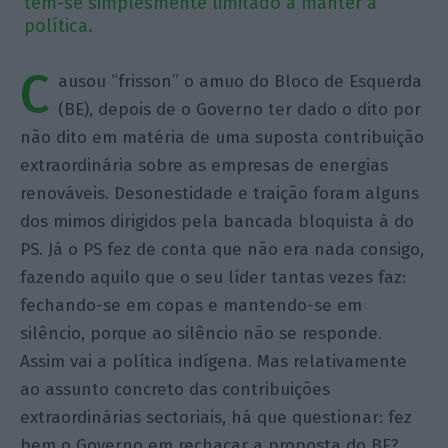
tem-se simplesmente limitado a manter a
política.
C
ausou “frisson” o amuo do Bloco de Esquerda
(BE), depois de o Governo ter dado o dito por
não dito em matéria de uma suposta contribuição
extraordinária sobre as empresas de energias
renováveis. Desonestidade e traição foram alguns
dos mimos dirigidos pela bancada bloquista à do
PS. Já o PS fez de conta que não era nada consigo,
fazendo aquilo que o seu líder tantas vezes faz:
fechando-se em copas e mantendo-se em
silêncio, porque ao silêncio não se responde.
Assim vai a política indígena. Mas relativamente
ao assunto concreto das contribuições
extraordinárias sectoriais, há que questionar: fez
bem o Governo em rechaçar a proposta do BE?