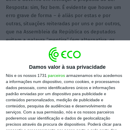
Resposta: sim, fez bem. É evidente que houve um
erro grave de forma – é aliás por estas e por
outras, situações reiteradas por uns e por outros,
que na Assembleia da República os deputados
evitam a palavra “mentira” (em alternativa, os
deputados habitualmente optam por uma
palavra inexistente na língua portuguesa
chamada “inverdade”) –, mas na substância da
Damos valor à sua privacidade
coisa o Governo andou bem. Porque governar não
Nós e os nossos 1731
parceiros
armazenamos e/ou acedemos
é lançar mão de contribuições extraordinárias
a informações num dispositivo, como cookies, e processamos
dados pessoais, como identificadores únicos e informações
nem andar atrás de um grupo de empresas só
padrão enviadas por um dispositivo para publicidade e
porque não se gosta delas.
conteúdos personalizados, medição de publicidade e
conteúdos, pesquisa de audiências e desenvolvimento de
serviços.
Com a sua permissão, nós e os nossos parceiros
Em jeito de introdução, devo dizer que a moda das
poderemos usar identificação e dados de geolocalização
contribuições extraordinárias não é nova nem
precisos através da procura de dispositivos. Poderá clicar para
vem deste Governo. Este Governo tem-se