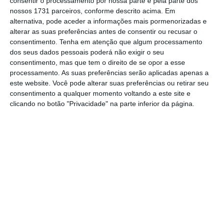
consentir o processamento por nossa parte e pela parte dos
nossos 1731 parceiros, conforme descrito acima. Em
simplesmente limitado a manter a política. É
alternativa, pode aceder a informações mais pormenorizadas e
facto que a contribuição extraordinária sobre as
alterar as suas preferências antes de consentir ou recusar o
energias renováveis não avançou. Mas, ao invés,
consentimento.
Tenha em atenção que algum processamento
dos seus dados pessoais poderá não exigir o seu
avançou a contribuição extraordinária sobre as
consentimento, mas que tem o direito de se opor a esse
empresas de dispositivos médicos, que se juntará
processamento. As suas preferências serão aplicadas apenas a
às já existentes contribuições extraordinárias
este website. Você pode alterar suas preferências ou retirar seu
consentimento a qualquer momento voltando a este site e
sobre a indústria farmacêutica e sobre o sector
clicando no botão "Privacidade" na parte inferior da página.
energético. Acrescem ainda as contribuições
regulares sobre o sector bancário e também
sobre o audiovisual. Ora, estas contribuições,
porque são coercivas, não são “contribuições” no
sentido cooperativo da palavra. Na verdade, a
palavra certa para as definir, certamente no caso
das extraordinárias, é outra: “tributos”. E estes
tributos, porque são feitos à medida de alvos
perfeitamente identificados e estereotipados, são