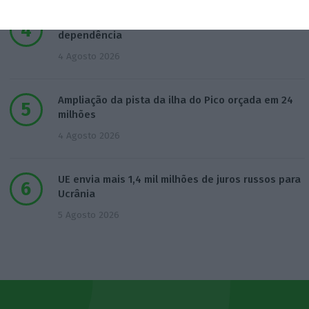
IA: Europa quer tornar-se competitiva e reduzir
dependência
4 Agosto 2026
Ampliação da pista da ilha do Pico orçada em 24
milhões
4 Agosto 2026
UE envia mais 1,4 mil milhões de juros russos para
Ucrânia
5 Agosto 2026