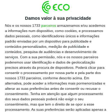
forma como o diploma foi aprovado. Ou seja, o
Presidente mostrou um cartão vermelho ao
Damos valor à sua privacidade
Parlamento, não por aquilo que os deputados
Nós e os nossos 1733
parceiros
armazenamos e/ou acedemos
fizeram (uma revisão legislativa), mas por aquilo
a informações num dispositivo, como cookies, e processamos
que os deputados não fizeram (uma revisão
dados pessoais, como identificadores únicos e informações
padrão enviadas por um dispositivo para publicidade e
legislativa feitas às claras).
O que o Presidente
conteúdos personalizados, medição de publicidade e
censurou foi a forma e a forma, neste caso, foi
conteúdos, pesquisa de audiências e desenvolvimento de
tudo.
serviços.
Com a sua permissão, nós e os nossos parceiros
poderemos usar identificação e dados de geolocalização
precisos através da procura de dispositivos. Poderá clicar para
“À mulher de César não basta ser honesta, deve
consentir o processamento por nossa parte e pela parte dos
parecer honesta”. A importância da imagem que
nossos 1733 parceiros, conforme descrito acima. Em
alternativa, pode aceder a informações mais pormenorizadas e
se transmite na vida pública é tão mais
alterar as suas preferências antes de consentir ou recusar o
importante quanto mais democrática é a
consentimento.
Tenha em atenção que algum processamento
sociedade. Não está em causa a legitimidade dos
dos seus dados pessoais poderá não exigir o seu
consentimento, mas que tem o direito de se opor a esse
deputados para reverem a lei do financiamento
processamento. As suas preferências serão aplicadas apenas a
partidário.
Mas a forma como o processo político