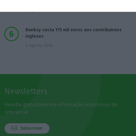
na PJ
7 Agosto 2026
Banksy custa 175 mil euros aos contribuintes
ingleses
9 Agosto 2026
Newsletters
Receba gratuitamente informação económica de
referência
Subscrever