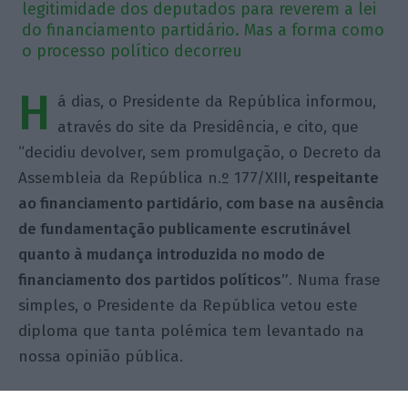
legitimidade dos deputados para reverem a lei
do financiamento partidário. Mas a forma como
o processo político decorreu
H
á dias, o Presidente da República informou,
através do site da Presidência, e cito, que
“decidiu devolver, sem promulgação, o Decreto da
Assembleia da República n.º 177/XIII
, respeitante
ao financiamento partidário, com base na ausência
de fundamentação publicamente escrutinável
quanto à mudança introduzida no modo de
financiamento dos partidos políticos”
. Numa frase
simples, o Presidente da República vetou este
diploma que tanta polémica tem levantado na
nossa opinião pública.
Fê-lo não por causa do conteúdo, mas sim pela