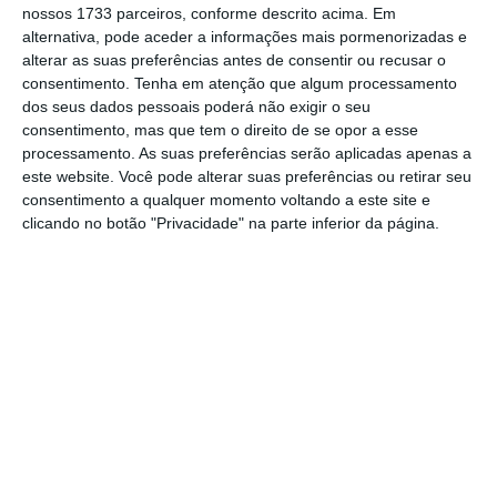
nossos 1733 parceiros, conforme descrito acima. Em
imobiliário e da habitação, que tanto tem
alternativa, pode aceder a informações mais pormenorizadas e
ocupado o debate público nos últimos tempos.
alterar as suas preferências antes de consentir ou recusar o
consentimento.
Tenha em atenção que algum processamento
dos seus dados pessoais poderá não exigir o seu
É evidente que Lisboa vive nos últimos anos uma
consentimento, mas que tem o direito de se opor a esse
enorme pressão de procura de imóveis que fez
processamento. As suas preferências serão aplicadas apenas a
este website. Você pode alterar suas preferências ou retirar seu
disparar os preços. Isso acontece por boas razões
consentimento a qualquer momento voltando a este site e
– a procura turística é, talvez, a mais importante
clicando no botão "Privacidade" na parte inferior da página.
– e com impactos muito positivos já amplamente
mostrados: a renovação dos historicamente
decrépitos centros urbanos, a criação de valor
económico para o que não tinha, o nascimento de
novos negócios, a criação de postos de trabalho,
aumento das receitas fiscais, equilíbrio da
balança corrente, etc.
O impacto negativo é que cada vez menos