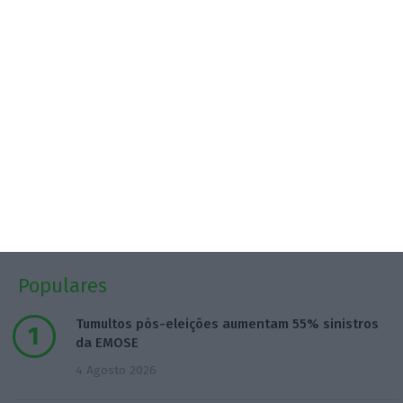
Assine já
Veja todos os planos
Populares
Tumultos pós-eleições aumentam 55% sinistros
da EMOSE
4 Agosto 2026