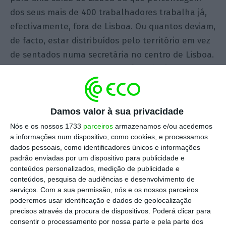
dos seus mais de 400 trabalhadores trabalha já,
efectivamente, fora de Lisboa. Ou quantos deviam,
de facto, estar distribuídos pelo território em vez
de sentados numa secretária no centro de Lisboa.
Mas a verdade é que as questões técnicas que
ocupam a entidade são, de facto, territoriais e
não acontecem no eixo Terreiro do Paço – Av. da
República.
Damos valor à sua privacidade
Nós e os nossos 1733
parceiros
armazenamos e/ou acedemos
a informações num dispositivo, como cookies, e processamos
Tome-se apenas este como um exemplo de
dados pessoais, como identificadores únicos e informações
oportunidade para as centenas de entidades
padrão enviadas por um dispositivo para publicidade e
públicas que se acotovelam umas às outras no
conteúdos personalizados, medição de publicidade e
conteúdos, pesquisa de audiências e desenvolvimento de
cada vez mais apertado parque imobiliário de
serviços.
Com a sua permissão, nós e os nossos parceiros
Lisboa. Sim, porque além das vantagens óbvias da
poderemos usar identificação e dados de geolocalização
descentralização, quero colocar a questão na
precisos através da procura de dispositivos. Poderá clicar para
consentir o processamento por nossa parte e pela parte dos
perspectiva da gestão das cidades, do mercado