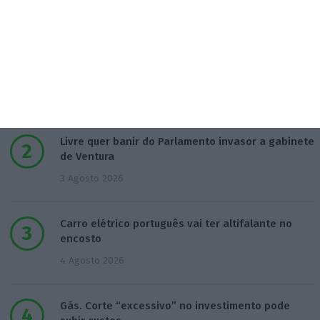
Populares
O verdadeiro desafio
5 Agosto 2026
Livre quer banir do Parlamento invasor a gabinete
de Ventura
3 Agosto 2026
Carro elétrico português vai ter altifalante no
encosto
4 Agosto 2026
Gás. Corte “excessivo” no investimento pode