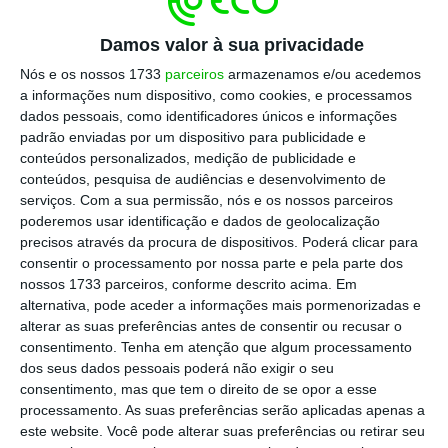
subsidio de refeição; ou do não agravamento das
Damos valor à sua privacidade
taxas de tributação autónoma às empresas que
Nós e os nossos 1733
parceiros
armazenamos e/ou acedemos
apresentam prejuízos fiscais, etc.
a informações num dispositivo, como cookies, e processamos
dados pessoais, como identificadores únicos e informações
Enquanto a despesa pública nacional não parar
padrão enviadas por um dispositivo para publicidade e
conteúdos personalizados, medição de publicidade e
de crescer (91 mil milhões em 2019 e 132,5 mil
conteúdos, pesquisa de audiências e desenvolvimento de
milhões em 2025 mesmo levando em
serviços.
Com a sua permissão, nós e os nossos parceiros
consideração o PRR) manter-se-á inalterável o
poderemos usar identificação e dados de geolocalização
precisos através da procura de dispositivos. Poderá clicar para
elevado nível de tributação sobre o rendimento
consentir o processamento por nossa parte e pela parte dos
do trabalho e das empresas. E enquanto a
nossos 1733 parceiros, conforme descrito acima. Em
mudança política estiver dependente e
alternativa, pode aceder a informações mais pormenorizadas e
alterar as suas preferências antes de consentir ou recusar o
condicionada pelos estratos sociais menos
consentimento.
Tenha em atenção que algum processamento
dinâmicos da sociedade e da economia
dos seus dados pessoais poderá não exigir o seu
portuguesa, a política orçamental não mudará de
consentimento, mas que tem o direito de se opor a esse
processamento. As suas preferências serão aplicadas apenas a
forma significativa.
este website. Você pode alterar suas preferências ou retirar seu