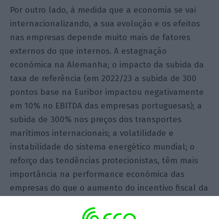
Por outro lado, à medida que a economia se vai
internacionalizando, a sua evolução e os efeitos
nas empresas depende muito mais de fatores
externos do que internos. A estagnação
económica na Alemanha; o impacto da subida da
taxa de referência (em 2022/23 a subida de 300
pontos base na Euribor impactou negativamente
em 10% no EBITDA das empresas portuguesas); a
subida de 300% nos preços dos transportes
marítimos internacionais; a volatilidade e
instabilidade do sistema energético mundial; o
reforço das tendências protecionistas, têm mais
importância na performance económica das
empresas do que o aumento do incentivo fiscal da
remuneração convencional do capital social; do
aumento dos limites de isenção da tributação do