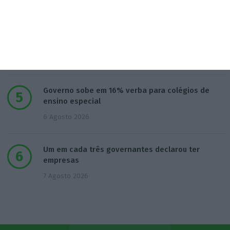
Novos Certificados do Tesouro captam 300
milhões no 1.º mês
5 Agosto 2026
Governo sobe em 16% verba para colégios de
ensino especial
6 Agosto 2026
Um em cada três governantes declarou ter
empresas
7 Agosto 2026