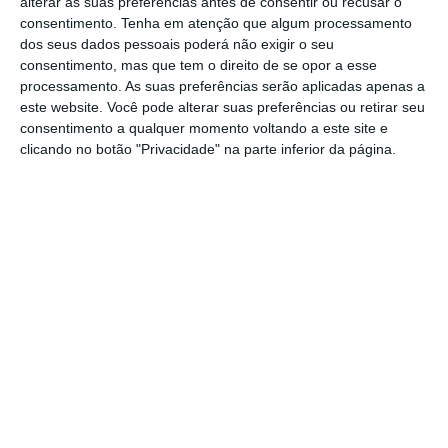
alterar as suas preferências antes de consentir ou recusar o
que dois dos três tribunais inferiores já haviam
consentimento.
Tenha em atenção que algum processamento
dos seus dados pessoais poderá não exigir o seu
avançado nesse sentido. Neste caso, todavia, a
consentimento, mas que tem o direito de se opor a esse
surpresa resulta do facto de os juízes
processamento. As suas preferências serão aplicadas apenas a
tendencialmente mais conservadores –
este website. Você pode alterar suas preferências ou retirar seu
consentimento a qualquer momento voltando a este site e
nomeadamente, o recentemente nomeado, Brett
clicando no botão "Privacidade" na parte inferior da página.
Kavanaugh – terem votado a favor deste
alargamento de direitos e da afirmação dos
direitos de cidadania daqueles trabalhadores ou
candidatos a emprego.
Apesar da crise racial que eclodiu há cerca de 2
semanas com o homicídio de George Floyd, e que
expôs as tensões raciais existentes naquele país,
a verdade é que, quer a sociedade académica,
quer a jurisprudência norte-americana, têm sido
particularmente vibrantes e progressistas na