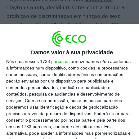
Clayton County
, decidiu (6 votos contra 3) que a
proibição de discriminação em função do sexo
prevista no Título VII do
Civil Rights Act
de 1964
inclui também a orientação sexual e o estatuto
de transgénero.
Damos valor à sua privacidade
Ou seja, fica claro, a partir de agora, que ninguém
Nós e os nossos 1733
parceiros
armazenamos e/ou acedemos
pode ser discriminado no acesso ao emprego ou
a informações num dispositivo, como cookies, e processamos
dados pessoais, como identificadores únicos e informações
na execução do contrato de trabalho em função
padrão enviadas por um dispositivo para publicidade e
da sua orientação sexual ou por ser transgénero.
conteúdos personalizados, medição de publicidade e
O empregador que despede ou não contrata uma
conteúdos, pesquisa de audiências e desenvolvimento de
serviços.
Com a sua permissão, nós e os nossos parceiros
pessoa apenas por ser homossexual ou
poderemos usar identificação e dados de geolocalização
transgénero viola o Título VII do
Civil Rights Act
e
precisos através da procura de dispositivos. Poderá clicar para
incorre em discriminação.
consentir o processamento por nossa parte e pela parte dos
nossos 1733 parceiros, conforme descrito acima. Em
alternativa, pode aceder a informações mais pormenorizadas e
A decisão em causa vinha sendo anunciada, dado