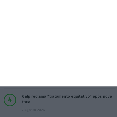
“Americanos consideram que há muita fruta
pendurada no futebol europeu”
7 Agosto 2026
Polícia propôs mais câmaras na AR, mas partidos
recusaram
5 Agosto 2026
Marinha com ok de 21 milhões para modernizar
base do Alfeite
6 Agosto 2026
Galp reclama “tratamento equitativo” após nova
taxa
7 Agosto 2026