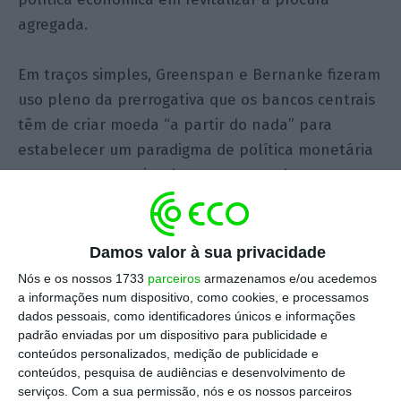
agregada.
Em traços simples, Greenspan e Bernanke fizeram
uso pleno da prerrogativa que os bancos centrais
têm de criar moeda “a partir do nada” para
estabelecer um paradigma de política monetária
assente no preceito de que, em vez de se procurar
esvaziar bolhas especulativas – que são muito
difíceis de identificar a priori –, deve-se antes
tratar das consequências das bolhas que
Damos valor à sua privacidade
efetivamente venham a ocorrer e a rebentar. Este
Nós e os nossos 1733
parceiros
armazenamos e/ou acedemos
a informações num dispositivo, como cookies, e processamos
paradigma, conhecido pela Put de Greenspan e
dados pessoais, como identificadores únicos e informações
[2
]
Bernanke (e também de Janet Yellen
), equivale
padrão enviadas por um dispositivo para publicidade e
a uma garantia de que a Reserva Federal (Fed)
conteúdos personalizados, medição de publicidade e
conteúdos, pesquisa de audiências e desenvolvimento de
tudo fará para evitar colapsos nos mercados
serviços.
Com a sua permissão, nós e os nossos parceiros