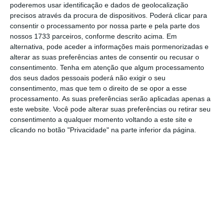
financeiros (sobretudo os acionistas).
poderemos usar identificação e dados de geolocalização
precisos através da procura de dispositivos. Poderá clicar para
consentir o processamento por nossa parte e pela parte dos
A sua principal vantagem consiste em evitar que o
nossos 1733 parceiros, conforme descrito acima. Em
desespero dos investidores em tempos
alternativa, pode aceder a informações mais pormenorizadas e
conturbados exacerbe as correções nos mercados,
alterar as suas preferências antes de consentir ou recusar o
consentimento.
Tenha em atenção que algum processamento
mitigando os efeitos das crises financeiras. Porém,
dos seus dados pessoais poderá não exigir o seu
tem a desvantagem de gerar comportamentos
consentimento, mas que tem o direito de se opor a esse
complacentes por parte dos investidores que
processamento. As suas preferências serão aplicadas apenas a
este website. Você pode alterar suas preferências ou retirar seu
tendem a fomentar a formação de bolhas
consentimento a qualquer momento voltando a este site e
especulativas cada vez maiores. Ou seja, se, por
clicando no botão "Privacidade" na parte inferior da página.
um lado, a Put de Greenspan e Bernanke mitiga o
impacto das crises, por outro lado, torna o
sistema financeiro mais vulnerável à sua
ocorrência. Consequentemente, cada vez são
necessárias maiores doses de liquidez para
apagar os fogos que surjam.