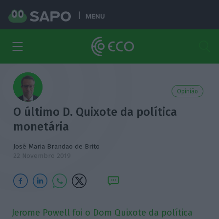
MENU
Opinião
O último D. Quixote da política
monetária
José Maria Brandão de Brito
22 Novembro 2019
Jerome Powell foi o Dom Quixote da política