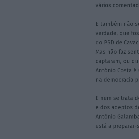
vários comentad
E também não se
verdade, que fo
do PSD de Cavaco
Mas não faz sent
captaram, ou qu
António Costa é 
na democracia p
E nem se trata de
e dos adeptos de
António Galamba 
está a preparar-