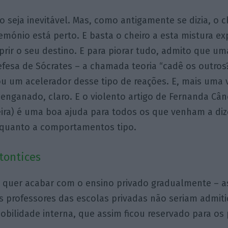
o seja inevitável. Mas, como antigamente se dizia, o c
emónio está perto. E basta o cheiro a esta mistura ex
rir o seu destino. E para piorar tudo, admito que um
efesa de Sócrates – a chamada teoria “cadê os outros
u um acelerador desse tipo de reações. E, mais uma v
enganado, claro. E o violento artigo de Fernanda Câ
eira) é uma boa ajuda para todos os que venham a di
quanto a comportamentos tipo.
tontices
 quer acabar com o ensino privado gradualmente – 
s professores das escolas privadas não seriam admit
bilidade interna, que assim ficou reservado para os