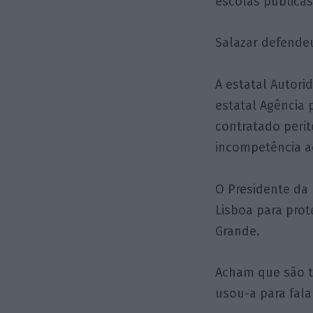
escolas públicas
Salazar defende
A estatal Autori
estatal Agência 
contratado perit
incompetência a
O Presidente da 
Lisboa para pro
Grande.
Acham que são t
usou-a para falar