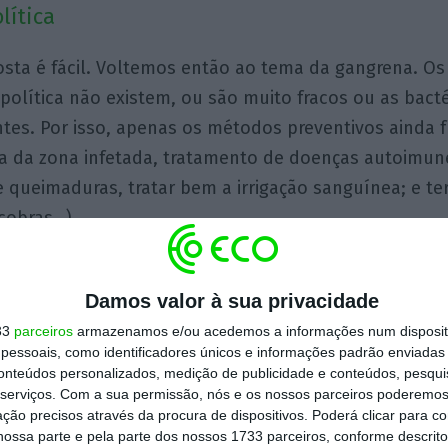
lítica
osta é fácil. Voltemos então ao tema da gangrena. Os 
política não existem, ou são muito fracos ou as bact
ntes. Por isso, apenas os métodos preventivos ainda
a da zona infetada, tratamento de doenças autoimune
e queimaduras, tratar bem a irrigação sanguínea; e t
cobras…).
o longo de séculos com os seres humanos, a conclus
Damos valor à sua privacidade
az contra a gangrena política continua a ser a amput
33
parceiros
armazenamos e/ou acedemos a informações num dispositi
o funciona sempre: Por exemplo, não se pode ainda 
essoais, como identificadores únicos e informações padrão enviadas 
ção ou o fígado. E mesmo em relação a extremidades (
conteúdos personalizados, medição de publicidade e conteúdos, pesqui
serviços.
Com a sua permissão, nós e os nossos parceiros poderemos 
ras e hesitações podem levar a que não seja viável a
ção precisos através da procura de dispositivos. Poderá clicar para co
ltura.
ossa parte e pela parte dos nossos 1733 parceiros, conforme descrit