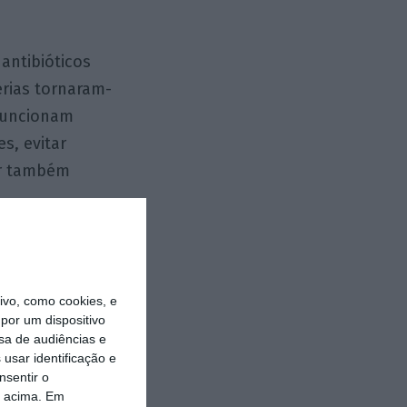
antibióticos
érias tornaram-
 funcionam
s, evitar
er também
ão é que o
ação. Isso é
vo, como cookies, e
amputar o
por um dispositivo
braços e
sa de audiências e
usar identificação e
 intervenção a
nsentir o
o acima. Em