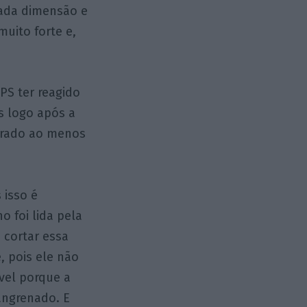
vada dimensão e
uito forte e,
 PS ter reagido
s logo após a
perado ao menos
 isso é
 foi lida pela
 cortar essa
, pois ele não
ável porque a
angrenado. E