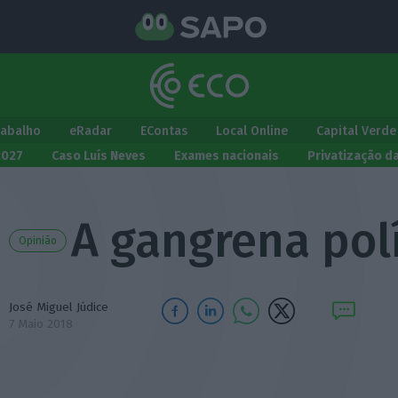
rabalho
eRadar
EContas
Local Online
Capital Verde
2027
Caso Luís Neves
Exames nacionais
Privatização d
A gangrena polí
Opinião
José Miguel Júdice
7 Maio 2018