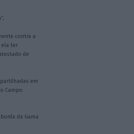
”.
amente contra a
 ela ter
 atestado de
 partilhadas em
 no Campo
Taborda da Gama