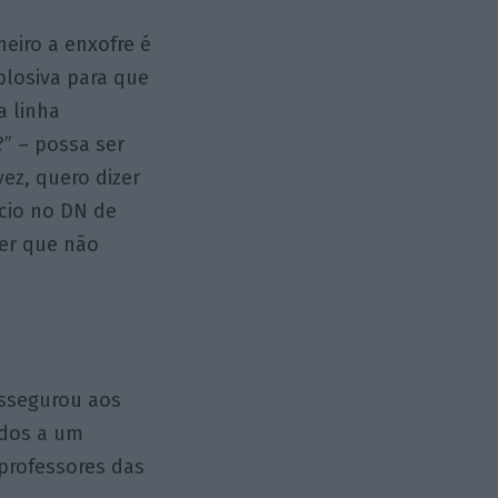
heiro a enxofre é
plosiva para que
a linha
?” – possa ser
ez, quero dizer
ncio no DN de
zer que não
assegurou aos
idos a um
 professores das