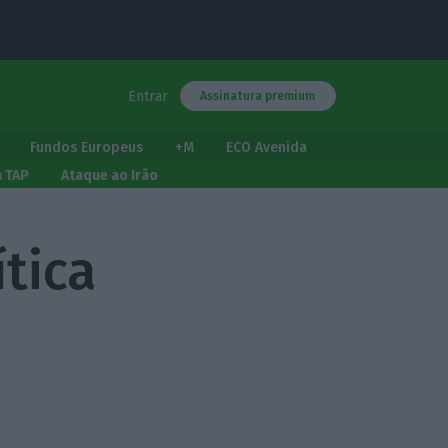
Entrar
Assinatura premium
Fundos Europeus
+M
ECO Avenida
a TAP
Ataque ao Irão
tica