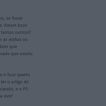
s, se fosse
s ‘dream boys’
 tantos outros)?
e as máfias os
dizer que
evado que existiu
 ir ficar quieto
ler o artigo de
cipado, e o PS
a vivo?