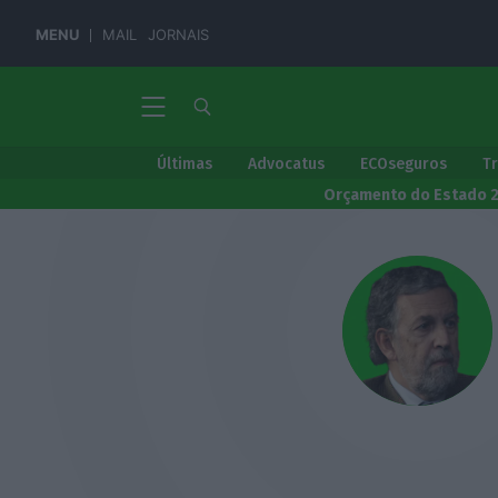
MENU
MAIL
JORNAIS
Últimas
Advocatus
ECOseguros
T
Orçamento do Estado 