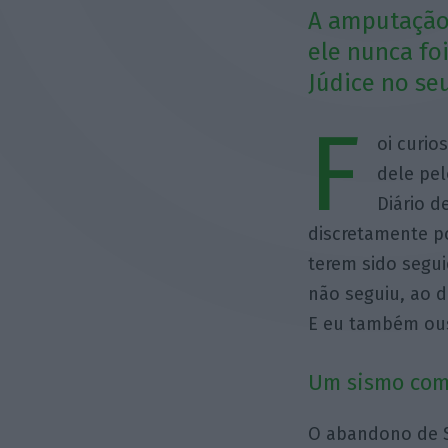
A amputação 
ele nunca fo
Júdice no se
F
oi curio
dele pel
Diário d
discretamente po
terem sido segu
não seguiu, ao d
E eu também ous
Um sismo com
O abandono de S