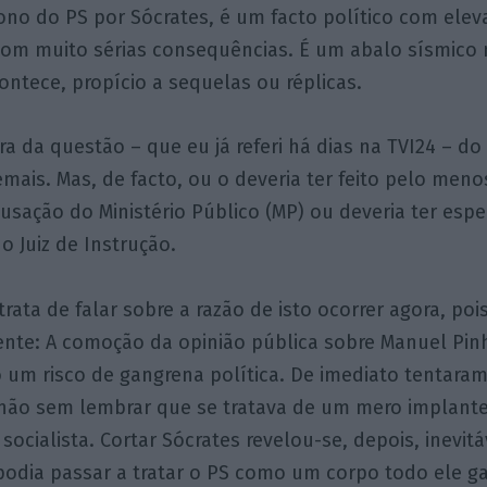
no do PS por Sócrates, é um facto político com ele
om muito sérias consequências. É um abalo sísmico m
ntece, propício a sequelas ou réplicas.
ra da questão – que eu já referi há dias na TVI24 – do
mais. Mas, de facto, ou o deveria ter feito pelo meno
usação do Ministério Público (MP) ou deveria ter es
o Juiz de Instrução.
ata de falar sobre a razão de isto ocorrer agora, pois
nte: A comoção da opinião pública sobre Manuel Pinho
 um risco de gangrena política. De imediato tentaram
 não sem lembrar que se tratava de um mero implante
 socialista. Cortar Sócrates revelou-se, depois, inevit
 podia passar a tratar o PS como um corpo todo ele g