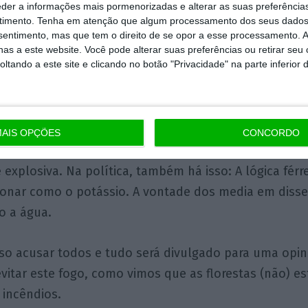
eder a informações mais pormenorizadas e alterar as suas preferência
timento.
Tenha em atenção que algum processamento dos seus dados
ócrates tem, por isso, tudo para falhar, pois é inegá
nsentimento, mas que tem o direito de se opor a esse processamento. A
s uma extremidade no PS. Se falhar, apenas vai acent
as a este website. Você pode alterar suas preferências ou retirar seu
tando a este site e clicando no botão "Privacidade" na parte inferior 
corpo socialista. E já vimos que o amputado pode co
ebuchando – a apontar para outros órgãos amputáve
uma espécie de bactéria ou foco autoimune …
AIS OPÇÕES
CONCORDO
mo saberão, a água e o potássio não são um problema
é explosiva. Na política, também há isso: A lógica fé
cionar como o potássio. A vontade dos media em diss
o a água.
so acusar todos e tudo será divulgado para uma opin
vitar este fogo, como vimos que as florestas (não) 
 incêndios.