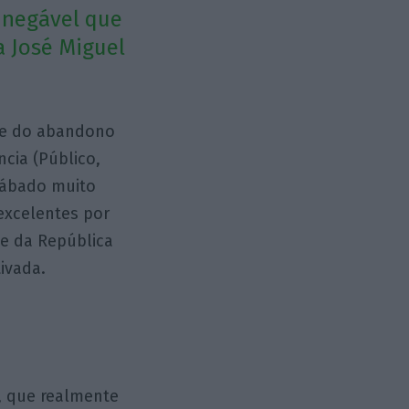
 inegável que
a José Miguel
” e do abandono
ncia (Público,
 sábado muito
 excelentes por
te da República
ivada.
, que realmente