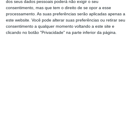
minha escolha recai sobre o umuganda. É uma
dos seus dados pessoais poderá não exigir o seu
consentimento, mas que tem o direito de se opor a esse
palavra em quiniaruanda (língua banta falada
processamento. As suas preferências serão aplicadas apenas a
sobretudo no Ruanda), que aprendi recentemente
este website. Você pode alterar suas preferências ou retirar seu
num mural do Facebook; significa “unir-se em prol
consentimento a qualquer momento voltando a este site e
clicando no botão "Privacidade" na parte inferior da página.
de um objectivo comum” e eu quero-a aplicada à
Vera Gouveia Barros
Economista. Mestre em
Economia e Estudos Europeus
(ISEG)
Assine para ler este artigo
Aceda às notícias premium do ECO. Torne-se
https://eco.sapo.pt/opiniao/opiniao-de-vera-gouveia-barros-umuganda/
Copiar
assinante.