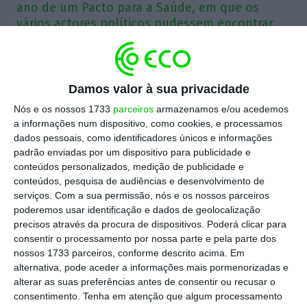
ano de um Pacto para a Saúde, em que os
vários actores políticos pudessem encontrar
um chão comum.
Os começos de ano costumam ser altura de
Damos valor à sua privacidade
balanços e de resoluções. De desejos, que manda
Nós e os nossos 1733
parceiros
armazenamos e/ou acedemos
a tradição comer doze passas à meia-noite de dia
a informações num dispositivo, como cookies, e processamos
31 para ter direito a doze deles. A minha dúzia de
dados pessoais, como identificadores únicos e informações
padrão enviadas por um dispositivo para publicidade e
pedidos para o país é diversa, alinhada com as
conteúdos personalizados, medição de publicidade e
dezenas de diagnósticos que foram feitos ao
conteúdos, pesquisa de audiências e desenvolvimento de
longo das últimas décadas: melhor Educação,
serviços.
Com a sua permissão, nós e os nossos parceiros
poderemos usar identificação e dados de geolocalização
menos burocracia, Justiça célere, um sistema fiscal
precisos através da procura de dispositivos. Poderá clicar para
competitivo, etc. Mas ainda que o facto de comer
consentir o processamento por nossa parte e pela parte dos
sempre a minha sopa toda me dê direito a uma
nossos 1733 parceiros, conforme descrito acima. Em
alternativa, pode aceder a informações mais pormenorizadas e
lista ambiciosa, vou respeitar o mote “Uma ideia
alterar as suas preferências antes de consentir ou recusar o
para 2022” e escolher apenas um desejo. E a
consentimento.
Tenha em atenção que algum processamento