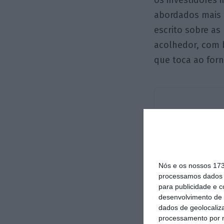
os investidores 
abordados mais à
escrito sobre as
acolhedor, com 
que toca ao for
Nós e os nossos 17
processamos dados p
para publicidade e 
desenvolvimento de 
dados de geolocaliza
processamento por n