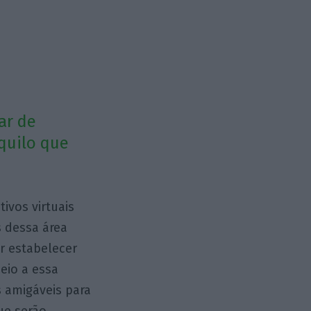
ar de
quilo que
ivos virtuais
 dessa área
r estabelecer
eio a essa
s amigáveis para