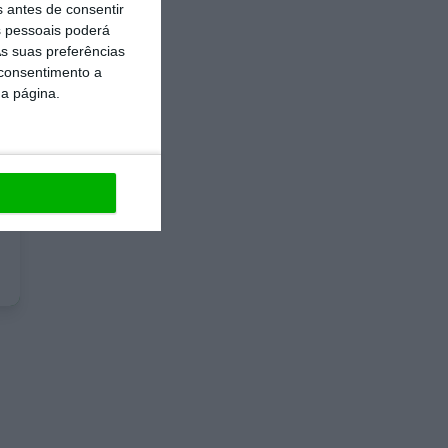
s antes de consentir
 pessoais poderá
s suas preferências
 consentimento a
da página.
e