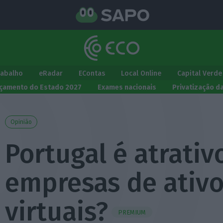
rabalho
eRadar
EContas
Local Online
Capital Verde
çamento do Estado 2027
Exames nacionais
Privatização d
Opinião
Portugal é atrativ
empresas de ativ
virtuais?
PREMIUM