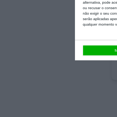
alternativa, pode ac
ou recusar o consen
não exigir o seu co
serão aplicadas apen
qualquer momento vol
No 
que
M
De 
not
esp
Est
jor
ind