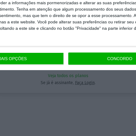
eder a informações mais pormenorizadas e alterar as suas preferência
timento.
Tenha em atenção que algum processamento dos seus dados
nsentimento, mas que tem o direito de se opor a esse processamento. A
Aceda às notícias premium do ECO. Torne-se assinante.
Assine o ECO Premium
as a este website. Você pode alterar suas preferências ou retirar seu
5€
tando a este site e clicando no botão "Privacidade" na parte inferior 
A partir de
momento em que a informação é mais importante do
 nunca, apoie o jornalismo independente e rigoroso.
AIS OPÇÕES
CONCORDO
Assinar
que forma? Assine o ECO Premium e tenha acesso a
Veja todos os planos
ícias exclusivas, à opinião que conta, às reportagens 
Se já é assinante,
Faça Login
.
eciais que mostram o outro lado da história.
a assinatura é uma forma de apoiar o ECO e os seus
nalistas. A nossa contrapartida é o jornalismo
ependente, rigoroso e credível.