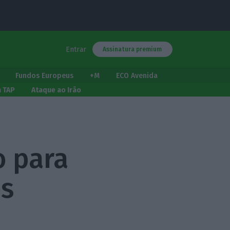
Entrar
Assinatura premium
Fundos Europeus
+M
ECO Avenida
a TAP
Ataque ao Irão
o para
os