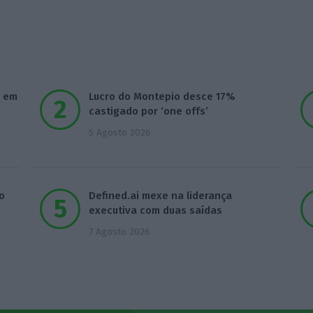
Assine já
Veja todos os planos
m em
Lucro do Montepio desce 17%
castigado por ‘one offs’
5 Agosto 2026
o
Defined.ai mexe na liderança
executiva com duas saídas
7 Agosto 2026