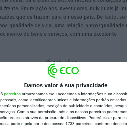
individuais, para além de outros fatores e condições 
 frente. Em relação aos investidores individuais já mui
 razões que os trazem para o nosso país. De facto, s
boa qualidade de vida, uma relação preço/qualidade
necimento de bens e serviços, com uma excelente
Ricardo Filipe
Colunista convidado. Chief
Product Officer na Luso
Digital Assets e Vice-
Presidente da Associação
Damos valor à sua privacidade
Portuguesa de Blockchain e
33
parceiros
armazenamos e/ou acedemos a informações num dispositi
Criptomoedas
essoais, como identificadores únicos e informações padrão enviadas 
Assine para ler este artigo
conteúdos personalizados, medição de publicidade e conteúdos, pesqui
serviços.
Com a sua permissão, nós e os nossos parceiros poderemos 
ção precisos através da procura de dispositivos. Poderá clicar para co
ossa parte e pela parte dos nossos 1733 parceiros, conforme descrit