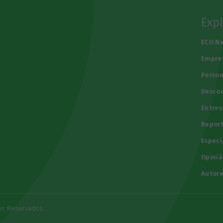
Exp
e
ECO N
Empre
Person
Descod
Entrev
Repor
Especi
Opiniã
Autore
tos Reservados