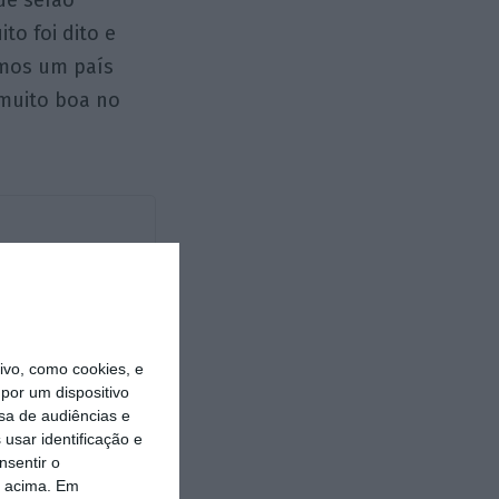
que serão
to foi dito e
omos um país
 muito boa no
vo, como cookies, e
por um dispositivo
sa de audiências e
usar identificação e
nsentir o
https://eco.sapo.pt/opiniao/portugal-e-atrativo-para-empresas-de-ativos-virtuais/
Copiar
o acima. Em