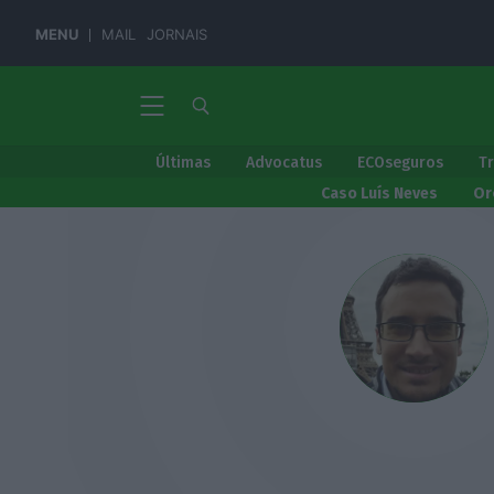
MENU
MAIL
JORNAIS
Últimas
Advocatus
ECOseguros
T
Caso Luís Neves
Or