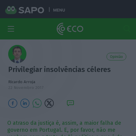
MENU
Opinião
Privilegiar insolvências céleres
Ricardo Arroja
22 Novembro 2017
O atraso da justiça é, assim, a maior falha de
governo em Portugal. E, por favor, não me