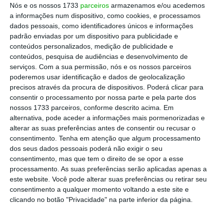
Nós e os nossos 1733
parceiros
armazenamos e/ou acedemos
apenas 6,6% de todos os créditos reconhecidos.
a informações num dispositivo, como cookies, e processamos
dados pessoais, como identificadores únicos e informações
padrão enviadas por um dispositivo para publicidade e
A história das leis de insolvência é
conteúdos personalizados, medição de publicidade e
interessantíssima. Sobre este assunto, recomendo
conteúdos, pesquisa de audiências e desenvolvimento de
o magnífico “Corporate Insolvency Law –
serviços.
Com a sua permissão, nós e os nossos parceiros
poderemos usar identificação e dados de geolocalização
Perspectives and Principles” de Vanessa Finch e
precisos através da procura de dispositivos. Poderá clicar para
David Milman (cuja terceira edição acaba de ser
consentir o processamento por nossa parte e pela parte dos
publicada). Uma das primeiras iniciativas de acção
nossos 1733 parceiros, conforme descrito acima. Em
alternativa, pode aceder a informações mais pormenorizadas e
colectiva por parte de credores sobre devedores
alterar as suas preferências antes de consentir ou recusar o
remonta ao século XVI em Inglaterra. Foi então
consentimento.
Tenha em atenção que algum processamento
que foi criada a primeira lei de insolvência
dos seus dados pessoais poderá não exigir o seu
consentimento, mas que tem o direito de se opor a esse
naquele país que, no entanto, não exonerava o
processamento. As suas preferências serão aplicadas apenas a
devedor da obrigação de pagar na totalidade
este website. Você pode alterar suas preferências ou retirar seu
toda e qualquer dívida pendente. Mais tarde, no
consentimento a qualquer momento voltando a este site e
clicando no botão "Privacidade" na parte inferior da página.
século XVIII, são dados os primeiros passos no
sentido de se criar o primórdio do que viria a ser o