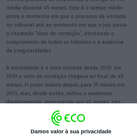
média durante 45 meses. Este é o tempo médio
entre o momento em que o processo dá entrada
no tribunal até ao momento em que o juiz passa
o chamado “visto de correição”, atestando o
cumprimento de todos os trâmites e a ausência
de irregularidades.
A morosidade é a mais elevada desde 2010. Em
2010 o visto de correição chegava ao final de 45
meses. O prazo baixou depois para 25 meses em
2013, mas, desde então, voltou a aumentar
drasticamente, regressando aos 45 meses. Isto,
num contexto de redução global do número de
insolvências registadas em Portugal desde 2013. A
acompanhar este descalabro processual, resta
Damos valor à sua privacidade
dizer que a taxa de recuperação de crédito é de