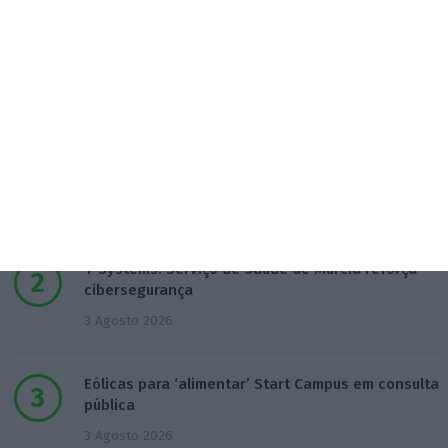
Populares
Combustíveis. Cinco propostas de política fiscal
3 Agosto 2026
T-Systems: Serviço de Saúde de Múrcia reforça
cibersegurança
3 Agosto 2026
Eólicas para ‘alimentar’ Start Campus em consulta
pública
3 Agosto 2026