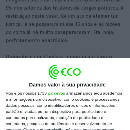
5% nos salários dos titulares de cargos políticos. A
restituição deste valor, foi um ato de elementar
justiça. Já se passaram quase 15 anos e as razões
do corte já há muito desapareceram. Era, hoje,
perfeitamente anacrónico.
O populismo do Chega e companhia é barato,
fácil e provavelmente encontra rápida
repercussão no país (seria interessante ver
sondagens sobre este tema). Num tempo de
Damos valor à sua privacidade
perceções, talvez a perceção da população em
Nós e os nossos 1733
parceiros
armazenamos e/ou acedemos
geral seja de uma classe estruturalmente
a informações num dispositivo, como cookies, e processamos
incompetente, privilegiada e até potencialmente
dados pessoais, como identificadores únicos e informações
padrão enviadas por um dispositivo para publicidade e
corrupta. Neste cenário, num país de baixos
conteúdos personalizados, medição de publicidade e
salários, reconheço que o choque com o tema seja
conteúdos, pesquisa de audiências e desenvolvimento de
natural.
serviços.
Com a sua permissão, nós e os nossos parceiros