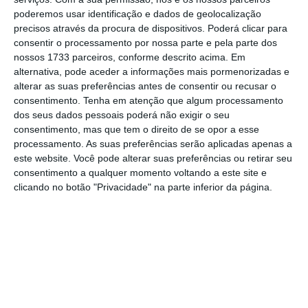
poderemos usar identificação e dados de geolocalização
precisos através da procura de dispositivos. Poderá clicar para
Por parte de Ventura a posição era evidente. Diz
consentir o processamento por nossa parte e pela parte dos
que prescinde do aumento, mas não pode.
nossos 1733 parceiros, conforme descrito acima. Em
alternativa, pode aceder a informações mais pormenorizadas e
Veremos se o doará, mas é irrelevante. O número
alterar as suas preferências antes de consentir ou recusar o
está feito e já se viu que naquele pano, as nódoas
consentimento.
Tenha em atenção que algum processamento
caem, mas parecem não sujar. Os vencimentos
dos seus dados pessoais poderá não exigir o seu
consentimento, mas que tem o direito de se opor a esse
para os cheganos são mais que bons, veja-se lá
processamento. As suas preferências serão aplicadas apenas a
que, segundo a Sábado, a deputada do Chega,
este website. Você pode alterar suas preferências ou retirar seu
Sandra Ribeiro, ganhava apenas de 280€ mensais.
consentimento a qualquer momento voltando a este site e
clicando no botão "Privacidade" na parte inferior da página.
Mais – “Em média, cada deputado do Chega
duplicou o rendimento anual quando chegou à
Assembleia da República”. Passem pela
reportagem, as bizarrias parecem não ter fim. Se
um dia houver necessidade de procurar mesmo
por qualidade, pode ser que esta posição se
mude.