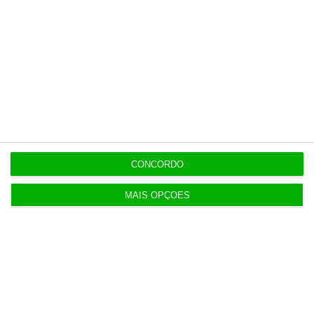
O Autor
não escreve de acordo com o novo acordo
ortográfico.
Ricardo Arroja
Colunista convidado. Presidente
do Conselho de Administração
da AICEP, E.P.E.
CONCORDO
MAIS OPÇÕES
https://eco.sapo.pt/opiniao/trumpecou/
Copiar