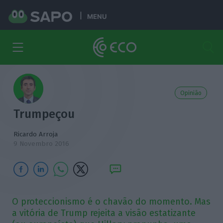
MENU
Opinião
Trumpeçou
Ricardo Arroja
9 Novembro 2016
O proteccionismo é o chavão do momento. Mas
a vitória de Trump rejeita a visão estatizante