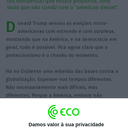
(ou europeísta) que Hillary propunha, uma
visão que não condiz com o “american dream".
D
onald Trump venceu as eleições norte-
americanas com estrondo e com surpresa,
mostrando que na América, e na democracia em
geral, tudo é possível. Fica agora claro que o
proteccionismo é o chavão do momento.
Há no Ocidente uma rebelião das bases contra a
globalização. Esperam-nos tempos diferentes.
Não necessariamente mais difíceis, mas
diferentes. Porque a América, embora não
dependendo tanto do comércio internacional
como a Ásia ou a Europa, continua a ser a
principal economia do mundo. É ela que continua
Damos valor à sua privacidade
a determinar a agenda internacional.