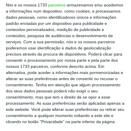
Nós e os nossos 1733
parceiros
armazenamos e/ou acedemos
a informações num dispositivo, como cookies, e processamos
Há algum tempo que a globalização vai dando
dados pessoais, como identificadores únicos e informações
mostras de estar em decrescendo. Desde 2012, o
padrão enviadas por um dispositivo para publicidade e
conteúdos personalizados, medição de publicidade e
crescimento do comércio internacional tem
conteúdos, pesquisa de audiências e desenvolvimento de
andado próximo do crescimento do PIB mundial,
serviços.
Com a sua permissão, nós e os nossos parceiros
depois de várias décadas em que a tendência foi o
poderemos usar identificação e dados de geolocalização
precisos através da procura de dispositivos. Poderá clicar para
primeiro crescer muito mais do que o segundo. E,
consentir o processamento por nossa parte e pela parte dos
de facto, pela primeira vez desde a crise
nossos 1733 parceiros, conforme descrito acima. Em
financeira de 2008-2009, em 2016 o comércio
alternativa, pode aceder a informações mais pormenorizadas e
alterar as suas preferências antes de consentir ou recusar o
internacional crescerá menos do que o PIB
consentimento.
Tenha em atenção que algum processamento
mundial. Com uma grande diferença: então
dos seus dados pessoais poderá não exigir o seu
vivíamos uma crise financeira e agora não.
consentimento, mas que tem o direito de se opor a esse
processamento. As suas preferências serão aplicadas apenas a
este website. Você pode alterar suas preferências ou retirar seu
A vitória de Trump chancela politicamente estes
consentimento a qualquer momento voltando a este site e
ventos de mudança. E faz outra coisa: rejeita a
clicando no botão "Privacidade" na parte inferior da página.
visão estatizante (ou europeísta) que Hillary