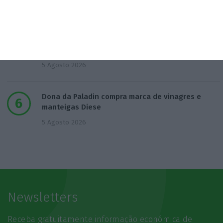
4 Agosto 2026
Neuraspace levanta 15,6 milhões para vigilância
espacial
5 Agosto 2026
Dona da Paladin compra marca de vinagres e
manteigas Diese
5 Agosto 2026
Newsletters
Receba gratuitamente informação económica de