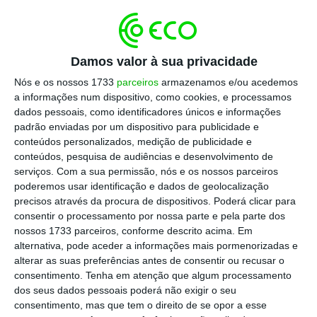
autarca e nos cartazes espalhados por Lisboa. Lá
não se escuta o ruído dos aviões nem se vê a
falta de árvores. E há truques cinzentos. O
Damos valor à sua privacidade
Governo e uma entidade bem comportada
chamada APA, acham que é possível construir um
Nós e os nossos 1733
parceiros
armazenamos e/ou acedemos
a informações num dispositivo, como cookies, e processamos
atentado ao ambiente e aos cidadãos numa rota
dados pessoais, como identificadores únicos e informações
fulcral de aves na Europa: o aeroporto do Montijo.
padrão enviadas por um dispositivo para publicidade e
A troco de umas taxas e de apartamentos
conteúdos personalizados, medição de publicidade e
conteúdos, pesquisa de audiências e desenvolvimento de
“alternativos” para os pássaros. Estes discursos
serviços.
Com a sua permissão, nós e os nossos parceiros
“verdes” são truques de ilusionistas menores.
poderemos usar identificação e dados de geolocalização
Prometem que sairá uma pomba da cartola e,
precisos através da procura de dispositivos. Poderá clicar para
consentir o processamento por nossa parte e pela parte dos
afinal, o público depara-se com uma vaca voadora
nossos 1733 parceiros, conforme descrito acima. Em
de plástico.
alternativa, pode aceder a informações mais pormenorizadas e
alterar as suas preferências antes de consentir ou recusar o
consentimento.
Tenha em atenção que algum processamento
Em São Bento aplica-se a mesma norma. O
dos seus dados pessoais poderá não exigir o seu
Governo não faz magia, desdobra-se em truques.
consentimento, mas que tem o direito de se opor a esse