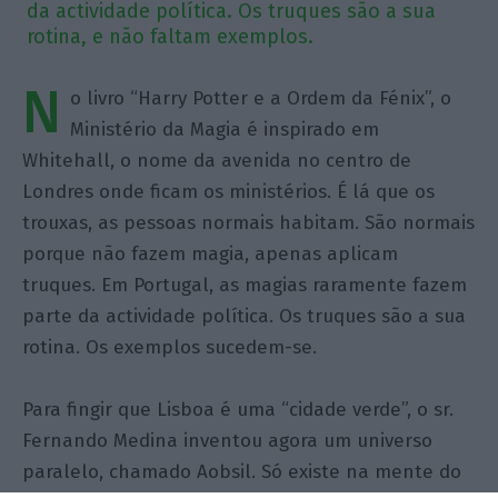
da actividade política. Os truques são a sua
rotina, e não faltam exemplos.
N
o livro “Harry Potter e a Ordem da Fénix”, o
Ministério da Magia é inspirado em
Whitehall, o nome da avenida no centro de
Londres onde ficam os ministérios. É lá que os
trouxas, as pessoas normais habitam. São normais
porque não fazem magia, apenas aplicam
truques. Em Portugal, as magias raramente fazem
parte da actividade política. Os truques são a sua
rotina. Os exemplos sucedem-se.
Para fingir que Lisboa é uma “cidade verde”, o sr.
Fernando Medina inventou agora um universo
paralelo, chamado Aobsil. Só existe na mente do