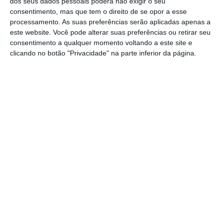
dos seus dados pessoais poderá não exigir o seu
o móbil do executivo: intimidar uma empresa
consentimento, mas que tem o direito de se opor a esse
processamento. As suas preferências serão aplicadas apenas a
privada através da pressão e do poder coercivo do
este website. Você pode alterar suas preferências ou retirar seu
Estado e da sua máquina administrativa. Isto dito,
consentimento a qualquer momento voltando a este site e
a empresa também não saiu incólume da
clicando no botão "Privacidade" na parte inferior da página.
polémica. Numa
Ricardo Arroja
Colunista convidado. Presidente
do Conselho de Administração
Assine para ler este artigo
da AICEP, E.P.E.
Aceda às notícias premium do ECO. Torne-se
assinante.
https://eco.sapo.pt/opiniao/um-despacho-anormal/
Copiar