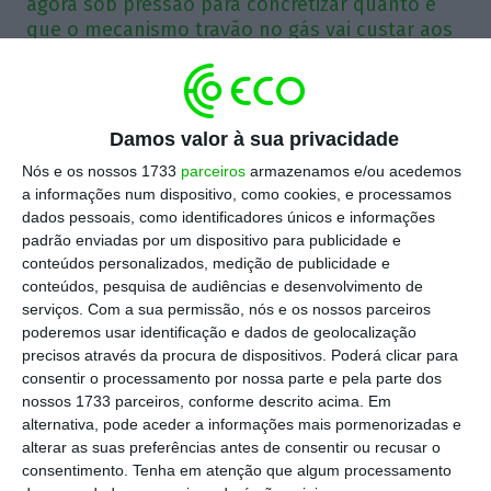
agora sob pressão para concretizar quanto é
que o mecanismo travão no gás vai custar aos
seus beneficiários,
O despacho governamental que tanta polémica
Damos valor à sua privacidade
causou é tudo menos normal. Aliás, como diria o
Nós e os nossos 1733
parceiros
armazenamos e/ou acedemos
senhor Presidente da República, não hoje, mas
a informações num dispositivo, como cookies, e processamos
sim nos seus tempos de comentador televisivo, o
dados pessoais, como identificadores únicos e informações
despacho não lembra nem ao careca. Não num
padrão enviadas por um dispositivo para publicidade e
conteúdos personalizados, medição de publicidade e
país que se diz moderno e respeitador da lei.
conteúdos, pesquisa de audiências e desenvolvimento de
Enfim, talvez tivesse lugar na Rússia de Putin, mas
serviços.
Com a sua permissão, nós e os nossos parceiros
não numa democracia que se espera ao nível do
poderemos usar identificação e dados de geolocalização
precisos através da procura de dispositivos. Poderá clicar para
primeiro mundo. Numa deriva autoritária e com
consentir o processamento por nossa parte e pela parte dos
destinatário específico, o Governo pisou
nossos 1733 parceiros, conforme descrito acima. Em
claramente o risco e bem pode o primeiro-
alternativa, pode aceder a informações mais pormenorizadas e
alterar as suas preferências antes de consentir ou recusar o
ministro afirmar que a iniciativa governamental é
consentimento.
Tenha em atenção que algum processamento
preventiva que, no essencial, já todos percebemos