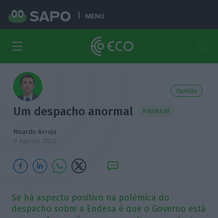
MENU
Opinião
Um despacho anormal
PREMIUM
Ricardo Arroja
9 Agosto 2022
Se há aspecto positivo na polémica do
despacho sobre a Endesa é que o Governo está