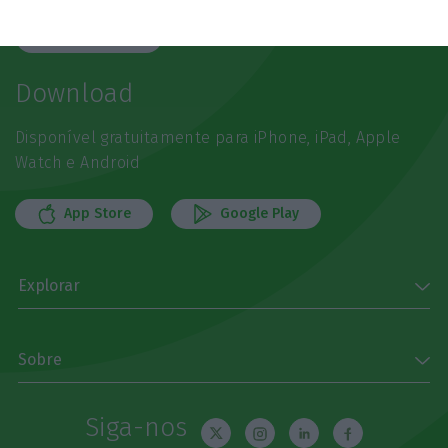
Subscrever
Download
Disponível gratuitamente para iPhone, iPad, Apple
Watch e Android
App Store
Google Play
Explorar
Sobre
Siga-nos