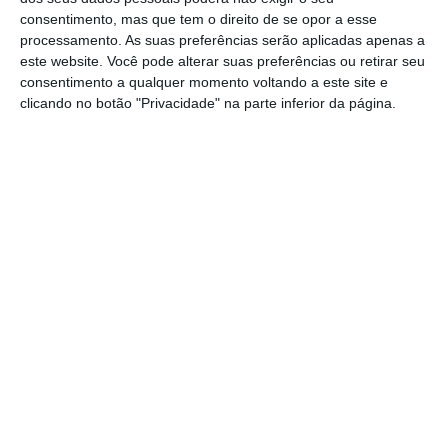
consentimento, mas que tem o direito de se opor a esse
a economia: Não recuperar do desvio atual, para
processamento. As suas preferências serão aplicadas apenas a
além de significar menos crescimento agora,
este website. Você pode alterar suas preferências ou retirar seu
significa também menos 1% do PIB daqui a 10
consentimento a qualquer momento voltando a este site e
clicando no botão "Privacidade" na parte inferior da página.
anos. Parece pouco, mas é muito para um país
que tão pouco tem crescido. Porque não então
“aproveitar” a mais recente
Ricardo Santos
Assine para ler este artigo
Colunista
Aceda às notícias premium do ECO. Torne-se
https://eco.sapo.pt/opiniao/uma-bazuca-transformada-em-bisnaga/
Copiar
assinante.