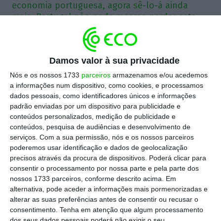
economia portuguesa, agora sê-lo-á ainda
mais. Portugal não pode mesmo perder esta
oportunidade e disparar uma bisnaga
enquanto outros disparam bazucas.
Damos valor à sua privacidade
Desta vez, ao “executar” a ministra da Coesão,
Nós e os nossos 1733
parceiros
armazenamos e/ou acedemos
mesmo não sendo ela a principal responsável no
a informações num dispositivo, como cookies, e processamos
governo pela execução do PRR e dos fundos
dados pessoais, como identificadores únicos e informações
padrão enviadas por um dispositivo para publicidade e
comunitários - de facto, há mais do que um
conteúdos personalizados, medição de publicidade e
responsável e esse é talvez o principal problema
conteúdos, pesquisa de audiências e desenvolvimento de
- o Presidente da República, grande criador de
serviços.
Com a sua permissão, nós e os nossos parceiros
poderemos usar identificação e dados de geolocalização
factos políticos, parece ter criado um facto
precisos através da procura de dispositivos. Poderá clicar para
relevante. Com uma execução dos fundos
consentir o processamento por nossa parte e pela parte dos
europeus (não só do PRR) bastante abaixo do
nossos 1733 parceiros, conforme descrito acima. Em
alternativa, pode aceder a informações mais pormenorizadas e
esperado, António Costa tem claramente um
alterar as suas preferências antes de consentir ou recusar o
problema para resolver caso queira realmente
consentimento.
Tenha em atenção que algum processamento
aproveitar a sua querida bazuca para transformar
dos seus dados pessoais poderá não exigir o seu