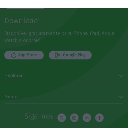
Subscrever
Download
Disponível gratuitamente para iPhone, iPad, Apple
Watch e Android
App Store
Google Play
Explorar
Sobre
Siga-nos