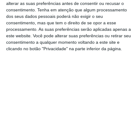
alterar as suas preferências antes de consentir ou recusar o
Dr. Rui Rio de ter a honestidade, quando
consentimento.
Tenha em atenção que algum processamento
falou de manhã, de reconhecer que não
dos seus dados pessoais poderá não exigir o seu
consentimento, mas que tem o direito de se opor a esse
conhecia o documento, é o mesmo que dá
processamento. As suas preferências serão aplicadas apenas a
uma conferência de imprensa a ameaçar
este website. Você pode alterar suas preferências ou retirar seu
demitir-se sem também conhecer o teor do
consentimento a qualquer momento voltando a este site e
clicando no botão "Privacidade" na parte inferior da página.
documento. O primeiro-ministro ameaçou
demitir-se por causa de um texto que
naquele momento não conhecia.
Como pode o primeiro-ministro ameaçar com
demissão sem saber se o Presidente da
República vetaria o diploma, o que tornaria
o mesmo irrelevante, pelo menos nesta
legislatura?
Como pode o primeiro-ministro ameaçar com