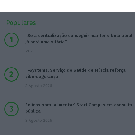
Populares
“Se a centralização conseguir manter o bolo atual
já será uma vitória”
7:02
T-Systems: Serviço de Saúde de Múrcia reforça
cibersegurança
3 Agosto 2026
Eólicas para ‘alimentar’ Start Campus em consulta
pública
3 Agosto 2026