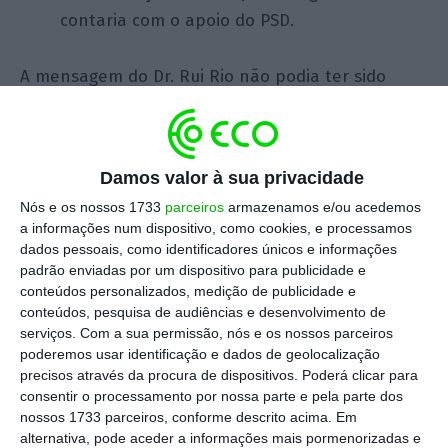
contaria com o apoio do PSD.
A mensagem do Dr. Rui Rio não podia ter sido
mais clara: “Por princípio deve ser considerado
todo o tempo. A forma de o fazer compete ao
próximo governo”.
Damos valor à sua privacidade
Nós e os nossos 1733
parceiros
armazenamos e/ou acedemos
A meio da tarde, o primeiro-ministro chamou os
a informações num dispositivo, como cookies, e processamos
jornalistas a São Bento e anunciou que caso a
dados pessoais, como identificadores únicos e informações
padrão enviadas por um dispositivo para publicidade e
norma fosse aprovada no plenário da Assembleia
conteúdos personalizados, medição de publicidade e
da República, o Governo pediria a demissão.
conteúdos, pesquisa de audiências e desenvolvimento de
Ora, aqui importa ressalvar logo 5 pontos:
serviços.
Com a sua permissão, nós e os nossos parceiros
poderemos usar identificação e dados de geolocalização
precisos através da procura de dispositivos. Poderá clicar para
Como pode o primeiro-ministro ameaçar com
consentir o processamento por nossa parte e pela parte dos
demissão sem conhecer o texto. Sim, o
nossos 1733 parceiros, conforme descrito acima. Em
alternativa, pode aceder a informações mais pormenorizadas e
primeiro-ministro, que nessa noite acusou o