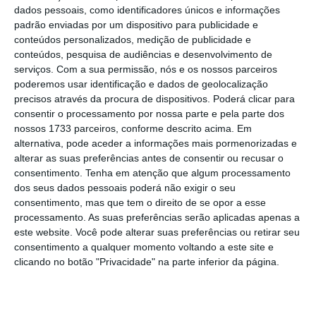
dados pessoais, como identificadores únicos e informações
padrão enviadas por um dispositivo para publicidade e
Mas se Dijsselbloem tivesse dito isto, estaria a ser
conteúdos personalizados, medição de publicidade e
criticado?
conteúdos, pesquisa de audiências e desenvolvimento de
“Não se pode passar os últimos 15 anos no Euro
serviços.
Com a sua permissão, nós e os nossos parceiros
poderemos usar identificação e dados de geolocalização
com défices acima dos 3%, ter uma dívida que é
precisos através da procura de dispositivos. Poderá clicar para
mais do dobro dos 60%, construir milhares de km
consentir o processamento por nossa parte e pela parte dos
de autoestradas sem tráfego, estádios sem
nossos 1733 parceiros, conforme descrito acima. Em
alternativa, pode aceder a informações mais pormenorizadas e
assistência e outras infraestruturas
alterar as suas preferências antes de consentir ou recusar o
desnecessárias, ter serviços públicos pouco
consentimento.
Tenha em atenção que algum processamento
eficientes, um número elevado de funcionários
dos seus dados pessoais poderá não exigir o seu
consentimento, mas que tem o direito de se opor a esse
públicos, negócios estranhos na Caixa, no BES e
processamento. As suas preferências serão aplicadas apenas a
outros bancos, e tudo isto, e muito mais, numa
este website. Você pode alterar suas preferências ou retirar seu
economia que há 15 anos que está ou estagnada
consentimento a qualquer momento voltando a este site e
clicando no botão "Privacidade" na parte inferior da página.
ou em recessão “.
Antes tivesse sido com “copos e mulheres”,
sempre tinha tido mais piada…