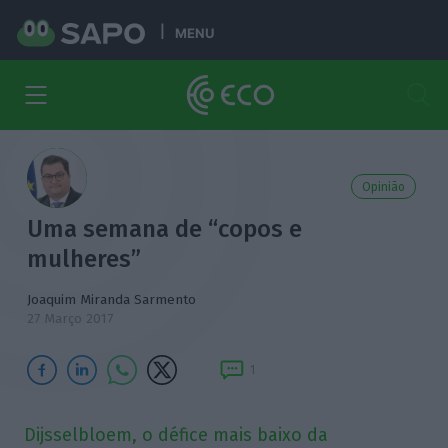
MENU
Opinião
Uma semana de “copos e
mulheres”
Joaquim Miranda Sarmento
27 Março 2017
1
Dijsselbloem, o défice mais baixo da