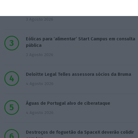
T-Systems: Serviço de Saúde de Múrcia reforça
cibersegurança
3 Agosto 2026
Eólicas para ‘alimentar’ Start Campus em consulta
pública
3 Agosto 2026
Deloitte Legal Telles assessora sócios da Bruma
4 Agosto 2026
Águas de Portugal alvo de ciberataque
4 Agosto 2026
Destroços de foguetão da SpaceX deverão colidir