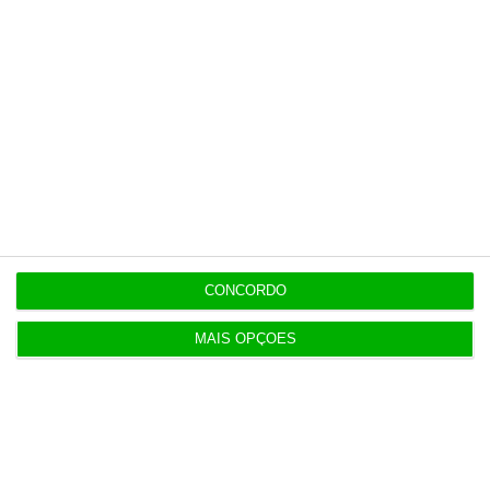
Populares
Preparados para o inesperado?
4 Agosto 2026
CONCORDO
Publicado contrato com consultora para pôr
ordem nos exames
MAIS OPÇÕES
4 Agosto 2026
TML escolhe Albano Jerónimo para ser “Dono do
Tempo”
4 Agosto 2026