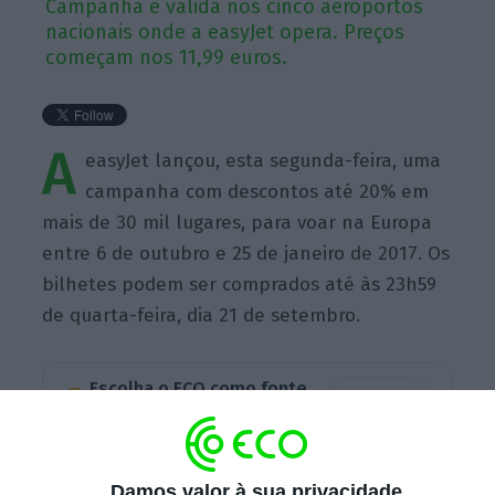
Campanha é válida nos cinco aeroportos
nacionais onde a easyJet opera. Preços
começam nos 11,99 euros.
A
easyJet lançou, esta segunda-feira, uma
campanha com descontos até 20% em
mais de 30 mil lugares, para voar na Europa
entre 6 de outubro e 25 de janeiro de 2017. Os
bilhetes podem ser comprados até às 23h59
de quarta-feira, dia 21 de setembro.
Escolha o ECO como fonte
›
Escolher
preferida no Google
Em Portugal, a campanha é válida nos cinco
Damos valor à sua privacidade