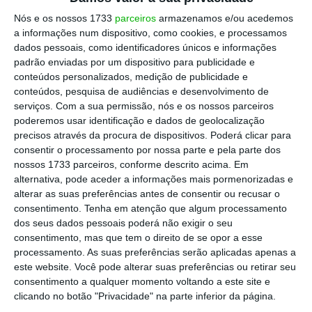
aeroportos nacionais onde a companhia
Nós e os nossos 1733
parceiros
armazenamos e/ou acedemos
aérea low cost opera: Lisboa, Porto, Faro,
a informações num dispositivo, como cookies, e processamos
dados pessoais, como identificadores únicos e informações
Funchal e Ponta Delgada. As reservas devem
padrão enviadas por um dispositivo para publicidade e
ser feitas no
site da easyJet
.
conteúdos personalizados, medição de publicidade e
conteúdos, pesquisa de audiências e desenvolvimento de
serviços.
Com a sua permissão, nós e os nossos parceiros
Os descontos abrangem voos para os cerca
poderemos usar identificação e dados de geolocalização
precisos através da procura de dispositivos. Poderá clicar para
de 140 destinos para onde a easyJet voa. Se
consentir o processamento por nossa parte e pela parte dos
partir de Portugal, a lista é mais curta, com
nossos 1733 parceiros, conforme descrito acima. Em
26 destinos. Os preços dos voos começam nos
alternativa, pode aceder a informações mais pormenorizadas e
alterar as suas preferências antes de consentir ou recusar o
11,99 euros, para cidades como Manchester,
consentimento.
Tenha em atenção que algum processamento
Londres ou Bristol.
dos seus dados pessoais poderá não exigir o seu
consentimento, mas que tem o direito de se opor a esse
processamento. As suas preferências serão aplicadas apenas a
este website. Você pode alterar suas preferências ou retirar seu
consentimento a qualquer momento voltando a este site e
clicando no botão "Privacidade" na parte inferior da página.
https://eco.sapo.pt/2016/09/19/easyjet-tem-30-mil-lugares-com-desconto-de-20-ha-viagens-ate-janeiro/