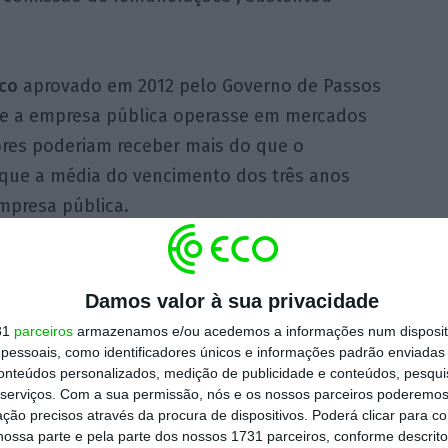
ico
aprovado em 2012 pelo Governo de Passos
ue a empresa pública operasse em mercados
ores poderiam receber mais do que o
 que a média do vencimento dos três anos
mpresa pública.
 como está. Espero que o BE e o PCP não
ituação seja resolvida.”
Damos valor à sua privacidade
31
parceiros
armazenamos e/ou acedemos a informações num dispositi
essoais, como identificadores únicos e informações padrão enviadas 
conteúdos personalizados, medição de publicidade e conteúdos, pesqui
serviços.
Com a sua permissão, nós e os nossos parceiros poderemos 
a regressar
. “As propostas do PSD são uma
ção precisos através da procura de dispositivos. Poderá clicar para co
ários dos gestores e obrigando-os a entregar
ossa parte e pela parte dos nossos 1731 parceiros, conforme descrit