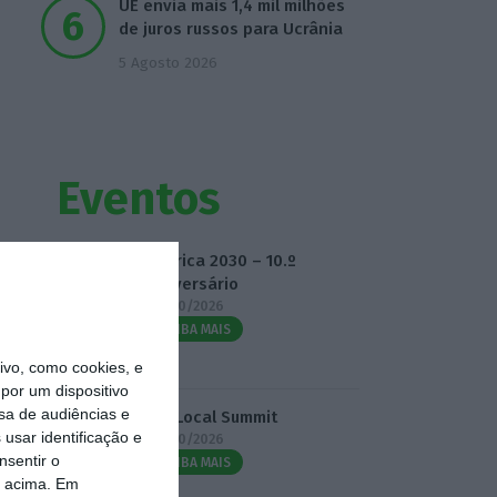
UE envia mais 1,4 mil milhões
de juros russos para Ucrânia
5 Agosto 2026
Eventos
Fábrica 2030 – 10.º
Aniversário
14/10/2026
SAIBA MAIS
vo, como cookies, e
por um dispositivo
sa de audiências e
3.º Local Summit
usar identificação e
07/10/2026
nsentir o
SAIBA MAIS
o acima. Em