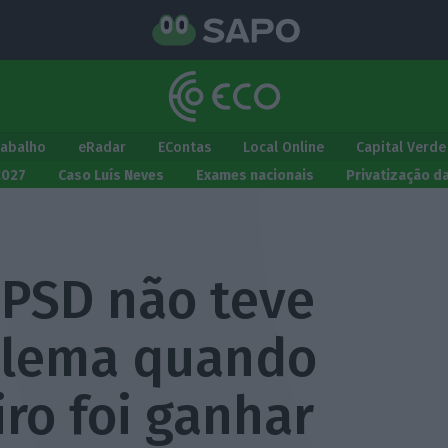
rabalho
eRadar
EContas
Local Online
Capital Verde
2027
Caso Luís Neves
Exames nacionais
Privatização d
 PSD não teve
lema quando
ro foi ganhar