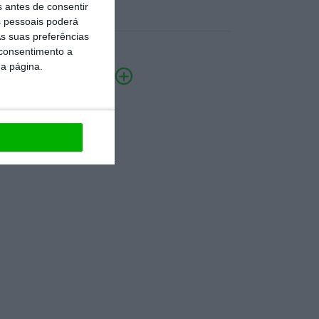
s antes de consentir
 pessoais poderá
s suas preferências
 consentimento a
da página.