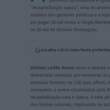
parceiros da esquerda e opo
“recapitalização opaca”, uma lei anter
salários dos gestores públicos e a hi
em pagar 30 mil euros a Sérgio Montei
os 30 mil de António Domingues.
Escolha o ECO como fonte preferid
António Leitão Amaro
abriu o debate s
democrata começou por enumerar as
anunciar buracos na CGD que, afinal, n
nomeados a serem chumbados pelo Ba
recapitalização cara e opaca. A esta 
dos limites salariais, triplicando os s