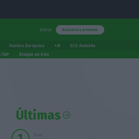
Entrar
Assinatura premium
Fundos Europeus
+M
ECO Avenida
a TAP
Ataque ao Irão
Últimas
13:44