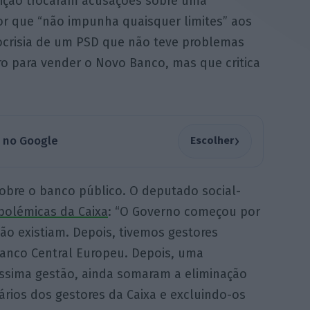
sição trocaram acusações sobre uma
ior que “não impunha quaisquer limites” aos
pocrisia de um PSD que não teve problemas
ro para vender o Novo Banco, mas que critica
›
a no Google
Escolher
obre o banco público. O deputado social-
polémicas da Caixa
: “O Governo começou por
ão existiam. Depois, tivemos gestores
nco Central Europeu. Depois, uma
péssima gestão, ainda somaram a eliminação
alários dos gestores da Caixa e excluindo-os