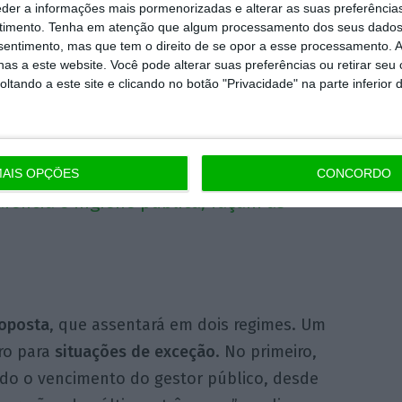
eder a informações mais pormenorizadas e alterar as suas preferência
António Leitão Amaro, referindo-se à
timento.
Tenha em atenção que algum processamento dos seus dados
s passado
.
nsentimento, mas que tem o direito de se opor a esse processamento. A
as a este website. Você pode alterar suas preferências ou retirar seu
tando a este site e clicando no botão "Privacidade" na parte inferior 
erda:
“A pior solução é deixarmos isto como
amentares, em particular o Bloco de
pedir que esta situação seja resolvida”.
AIS OPÇÕES
CONCORDO
arência e higiene pública, façam as
oposta
, que assentará em dois regimes. Um
tro para
situações de exceção
. No primeiro,
ado o vencimento do gestor público, desde