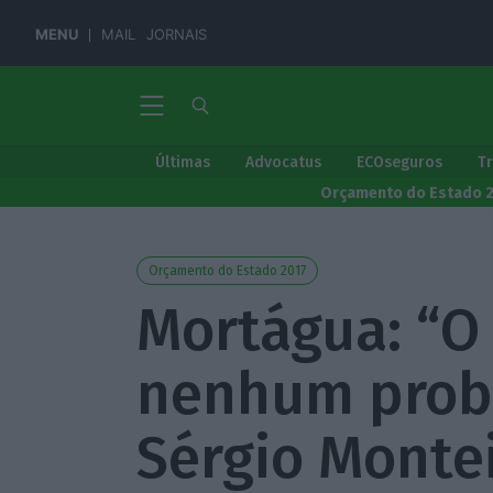
MENU
MAIL
JORNAIS
Últimas
Advocatus
ECOseguros
T
Orçamento do Estado 
Orçamento do Estado 2017
Mortágua: “O
nenhum prob
Sérgio Montei