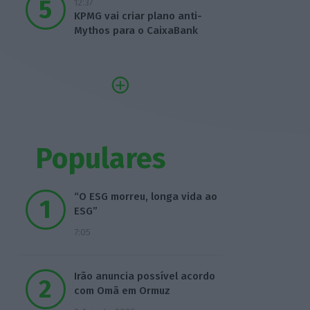
12:37
KPMG vai criar plano anti-
Mythos para o CaixaBank
Populares
“O ESG morreu, longa vida ao
ESG”
7:05
Irão anuncia possível acordo
com Omã em Ormuz