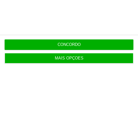
Mateus, comparando com o período pré-
troika.
1
CONCORDO
https://eco.sapo.pt/2016/12/07/economia-atingiu-o-maior-excedente-comercial-de-sempre/
Copiar
MAIS OPÇÕES
Assine o ECO Premium
No momento em que a informação é
mais importante do que nunca, apoie
o jornalismo independente e rigoroso.
De que forma? Assine o ECO Premium e