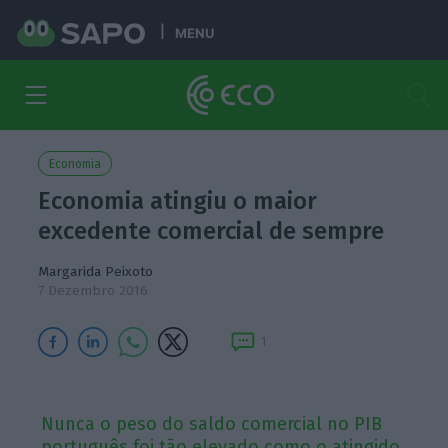
MENU
Economia
Economia atingiu o maior
excedente comercial de sempre
Margarida Peixoto
7 Dezembro 2016
1
Nunca o peso do saldo comercial no PIB
português foi tão elevado como o atingido