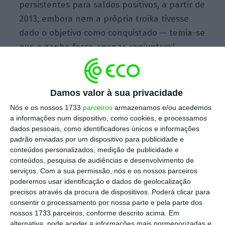
persistentes para saldos positivos, a partir de
2013, embora nem a própria troika tivesse
dado o objetivo como conquistado — temia-se
que o ganho fosse apenas conjuntural.
Agora, no terceiro trimestre de 2016, quando
o
Damos valor à sua privacidade
PIB também cresceu de forma
Nós e os nossos 1733
parceiros
armazenamos e/ou acedemos
surpreendente
, o excedente comercial
a informações num dispositivo, como cookies, e processamos
ganhou uma dimensão nunca vista, mostram
dados pessoais, como identificadores únicos e informações
padrão enviadas por um dispositivo para publicidade e
os dados do Instituto Nacional de Estatística
conteúdos personalizados, medição de publicidade e
(INE).
conteúdos, pesquisa de audiências e desenvolvimento de
serviços.
Com a sua permissão, nós e os nossos parceiros
O maior excedente de sempre
poderemos usar identificação e dados de geolocalização
precisos através da procura de dispositivos. Poderá clicar para
consentir o processamento por nossa parte e pela parte dos
nossos 1733 parceiros, conforme descrito acima. Em
alternativa, pode aceder a informações mais pormenorizadas e