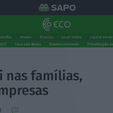
rabalho
eRadar
EContas
Local Online
Capital Verde
2027
Caso Luís Neves
Exames nacionais
Privatização d
 nas famílias,
empresas