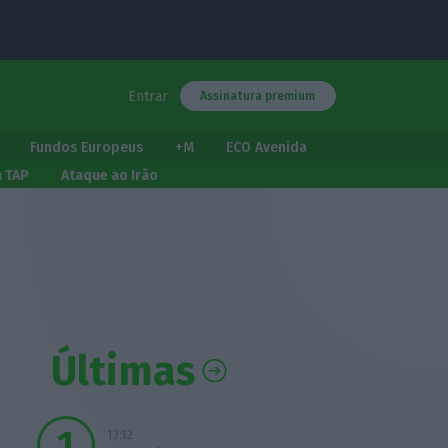
Entrar
Assinatura premium
Fundos Europeus
+M
ECO Avenida
a TAP
Ataque ao Irão
Últimas
13:12