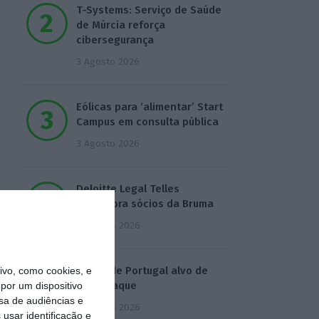
T-Systems: Serviço de Saúde
de Múrcia reforça
cibersegurança
3 Agosto 2026
Eólicas para ‘alimentar’ Start
Campus em consulta pública
3 Agosto 2026
Deloitte Legal Telles
assessora sócios da Bruma
4 Agosto 2026
Águas de Portugal alvo de
vo, como cookies, e
ciberataque
por um dispositivo
sa de audiências e
4 Agosto 2026
usar identificação e