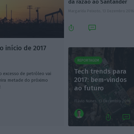
dá razão ao Santander
Margarida Peixoto,
13 Dezembro 201
o início de 2017
REPORTAGEM
Tech trends para
o excesso de petróleo vai
2017: bem-vindos
eira metade do próximo
ao futuro
.
Flávio Nunes,
13 Dezembro 2016