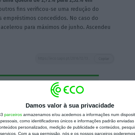
outros fins verificou-se uma redução do
os empréstimos concedidos. No caso do
 acelerou para máximos de junho. Ascendeu
https://eco.sapo.pt/2016/12/13/malparado-cai-nas-familias-acelera-nas-empresas/
Copiar
 ECO Premium
Damos valor à sua privacidade
mação é mais importante do que
33
parceiros
armazenamos e/ou acedemos a informações num dispositi
dependente e rigoroso.
essoais, como identificadores únicos e informações padrão enviadas 
conteúdos personalizados, medição de publicidade e conteúdos, pesqui
Premium e tenha acesso a notícias
serviços.
Com a sua permissão, nós e os nossos parceiros poderemos 