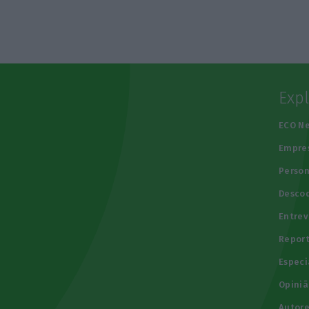
Exp
e
ECO N
Empre
Person
Descod
Entrev
Repor
Especi
Opiniã
Autore