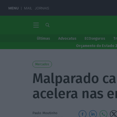
MENU
MAIL
JORNAIS
Últimas
Advocatus
ECOseguros
T
Orçamento do Estado 
Mercados
Malparado cai
acelera nas 
Paulo Moutinho