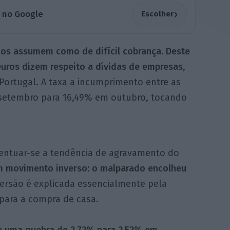
›
a no Google
Escolher
cos assumem como de difícil cobrança. Deste
 euros dizem respeito a dívidas de empresas
,
ortugal. A taxa a incumprimento entre as
 setembro para 16,49% em outubro, tocando
entuar-se a tendência de agravamento do
um movimento inverso: o malparado encolheu
ersão é explicada essencialmente pela
para a compra de casa.
e uma quebra de 2,72% para 2,52% em