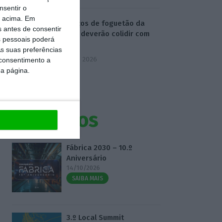
nsentir o
o acima. Em
Destroços de foguetão da
s antes de consentir
SpaceX deverão colidir com
 pessoais poderá
Lua
s suas preferências
5 Agosto 2026
 consentimento a
da página.
Eventos
Fábrica 2030 – 10.º
Aniversário
14/10/2026
SAIBA MAIS
3.º Local Summit