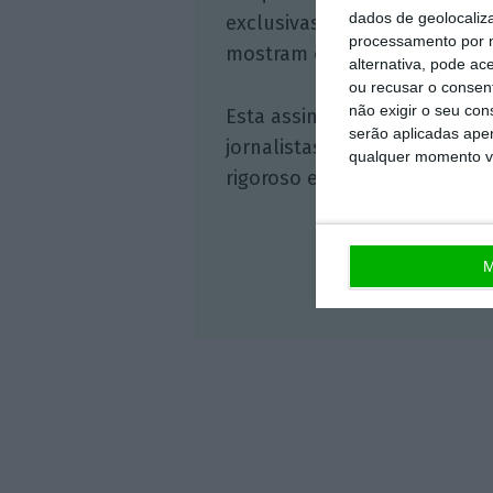
dados de geolocaliza
exclusivas, à opinião que co
processamento por n
mostram o outro lado da hist
alternativa, pode ac
ou recusar o consen
não exigir o seu co
Esta assinatura é uma forma
serão aplicadas apen
jornalistas. A nossa contrap
qualquer momento vol
rigoroso e credível.
M
Veja 