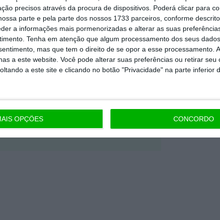
ção precisos através da procura de dispositivos. Poderá clicar para co
nta, às reportagens e especiais que
ossa parte e pela parte dos nossos 1733 parceiros, conforme descrit
ória.
eder a informações mais pormenorizadas e alterar as suas preferência
timento.
Tenha em atenção que algum processamento dos seus dados
nsentimento, mas que tem o direito de se opor a esse processamento. A
 de apoiar o ECO e os seus
as a este website. Você pode alterar suas preferências ou retirar seu
artida é o jornalismo independente,
tando a este site e clicando no botão "Privacidade" na parte inferior 
Assine já
AIS OPÇÕES
CONCORDO
todos os planos