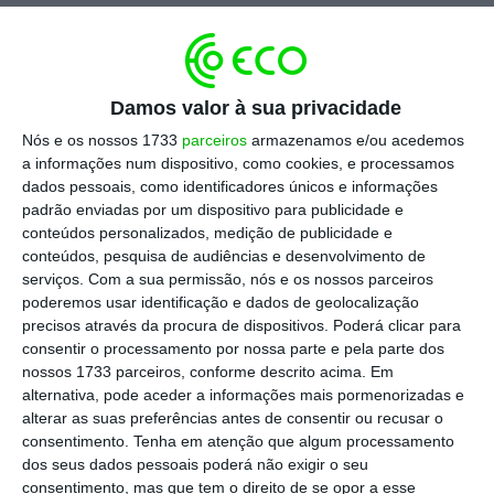
O S&P 500 acabou a sessão a desvalorizar
0,36% para os 2.263,69 pontos.
O presidente
eleito da maior economia do mundo toma
Damos valor à sua privacidade
posse na sexta-feira (20 de janeiro) e os
Nós e os nossos 1733
parceiros
armazenamos e/ou acedemos
investidores estão nervosos quanto às
a informações num dispositivo, como cookies, e processamos
dados pessoais, como identificadores únicos e informações
políticas que Trump vai seguir assim que se
padrão enviadas por um dispositivo para publicidade e
instalar na Casa Branca.
conteúdos personalizados, medição de publicidade e
conteúdos, pesquisa de audiências e desenvolvimento de
serviços.
Com a sua permissão, nós e os nossos parceiros
“As pessoas estão um pouco nervosas”,
poderemos usar identificação e dados de geolocalização
precisos através da procura de dispositivos. Poderá clicar para
afirmou Peter Tuz da Chase Investment
consentir o processamento por nossa parte e pela parte dos
Counsel à Reuters, e acrescentou: “Não estou
nossos 1733 parceiros, conforme descrito acima. Em
surpreendido com a queda dos mercados”.
alternativa, pode aceder a informações mais pormenorizadas e
alterar as suas preferências antes de consentir ou recusar o
consentimento.
Tenha em atenção que algum processamento
Também o Dow Jones fechou a sessão pela
dos seus dados pessoais poderá não exigir o seu
quinta vez consecutiva em queda
, a perder
consentimento, mas que tem o direito de se opor a esse