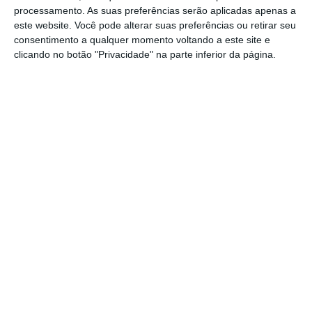
processamento. As suas preferências serão aplicadas apenas a
0,36% para os 19.733,36 pontos,
enquanto o
este website. Você pode alterar suas preferências ou retirar seu
Nasdaq terminou a desvalorizar 0,28% para os
consentimento a qualquer momento voltando a este site e
5.540,08 pontos.
clicando no botão "Privacidade" na parte inferior da página.
https://eco.sapo.pt/2017/01/19/eua-investidores-a-espera-de-trump-bolsas-caem/
Copiar
Assine o ECO Premium
No momento em que a informação é
mais importante do que nunca, apoie
o jornalismo independente e rigoroso.