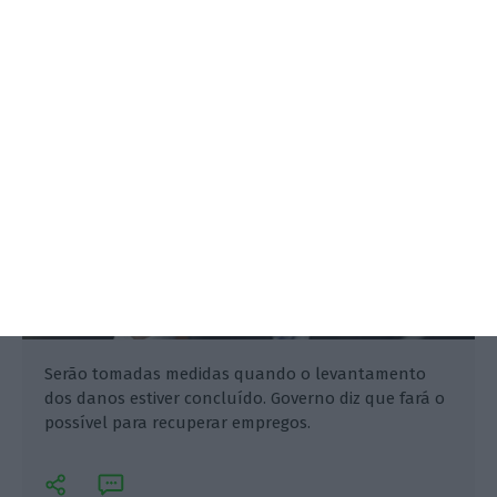
nos descontos de empresas
Cristina Oliveira da Silva,
27 Junho 2017
Serão tomadas medidas quando o levantamento
dos danos estiver concluído. Governo diz que fará o
possível para recuperar empregos.