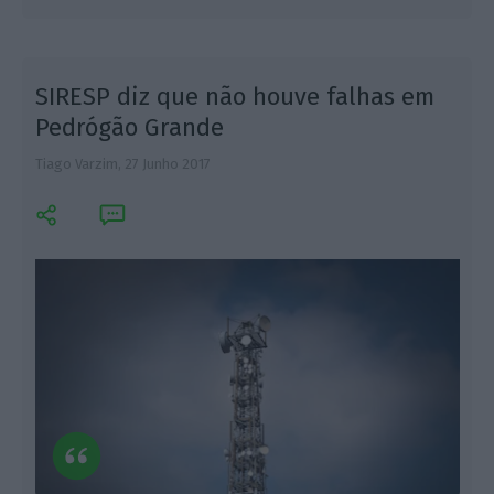
SIRESP diz que não houve falhas em
Pedrógão Grande
Tiago Varzim,
27 Junho 2017
L