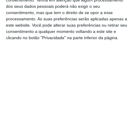
dos seus dados pessoais poderá não exigir o seu
para que a EM se deslocasse e iniciasse
consentimento, mas que tem o direito de se opor a esse
serviço é de quatro horas. Segundo a SGMAI,
processamento. As suas preferências serão aplicadas apenas a
que cita a análise da ‘fita do tempo’ do
este website. Você pode alterar suas preferências ou retirar seu
consentimento a qualquer momento voltando a este site e
incêndio da ANPC, as mortes terão ocorrido
clicando no botão "Privacidade" na parte inferior da página.
até às 22:30 do dia 17 de junho.
SIRESP diz que não houve falhas em Pedrógão
Grande
Ler Mais
O relatório adianta que o Centro de
Operações e Gestão (COG) da SGMAI não teve,
até às 21h15 desse dia, da parte da ANPC nem
de nenhuma outra entidade utilizadora ou da
operadora da rede SIRESP “qualquer relato da