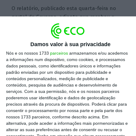
O relatório, publicado esta quarta-feira no
portal do Governo, adianta que recebeu o
pedido para ativar a estação móvel (base
auto transportada com ligações satélite que
permite conexão com a rede SIRESP) às 21h15
Damos valor à sua privacidade
pelo chefe de gabinete do secretário de
Nós e os nossos 1733
parceiros
armazenamos e/ou acedemos
Estado da Administração Interna e da ANPC
a informações num dispositivo, como cookies, e processamos
dados pessoais, como identificadores únicos e informações
14 minutos depois, tendo o procedimento
padrão enviadas por um dispositivo para publicidade e
sido ativado.
conteúdos personalizados, medição de publicidade e
conteúdos, pesquisa de audiências e desenvolvimento de
serviços.
Com a sua permissão, nós e os nossos parceiros
“Nesse momento era já impossível ter a EM
poderemos usar identificação e dados de geolocalização
(estação móvel) em Pedrógão Grande a tempo
precisos através da procura de dispositivos. Poderá clicar para
de ajudar a minorar as ocorrências que
consentir o processamento por nossa parte e pela parte dos
nossos 1733 parceiros, conforme descrito acima. Em
resultaram em mortes”
, refere a Secretaria-
alternativa, pode aceder a informações mais pormenorizadas e
Geral do Ministério da Administração Interna
alterar as suas preferências antes de consentir ou recusar o
(SGMAI), avançando que o tempo necessário
consentimento.
Tenha em atenção que algum processamento