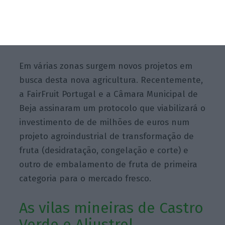
das infraestruturas logísticas de saída como o
corredor rodoviário para a Europa e Aeroporto
de Beja.
Em várias zonas surgem novos projetos em
busca desta nova agricultura. Recentemente,
a FairFruit Portugal e a Câmara Municipal de
Beja assinaram um protocolo que viabilizará o
investimento de de milhões de euros num
projeto agroindustrial de transformação de
fruta (desidratação, congelação e corte) e
outro de embalamento de fruta de primeira
categoria para o mercado fresco.
As vilas mineiras de Castro
Verde e Aljustrel