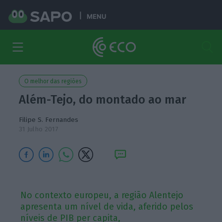
MENU
O melhor das regiões
Além-Tejo, do montado ao mar
Filipe S. Fernandes
31 Julho 2017
No contexto europeu, a região Alentejo
apresenta um nível de vida, aferido pelos
níveis de PIB per capita,