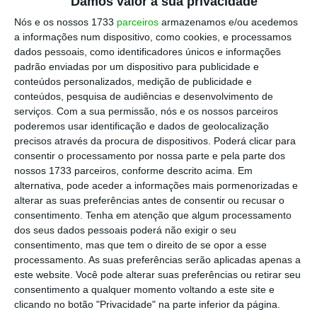
Damos valor à sua privacidade
da estepe cerealífera, criada por práticas
Nós e os nossos 1733
parceiros
armazenamos e/ou acedemos
centenárias de uma agricultura extensiva,
a informações num dispositivo, como cookies, e processamos
que levou à formação de um riquíssimo
dados pessoais, como identificadores únicos e informações
mosaico de habitat”.
padrão enviadas por um dispositivo para publicidade e
conteúdos personalizados, medição de publicidade e
conteúdos, pesquisa de audiências e desenvolvimento de
Ao mesmo tempo, com a revolução do
serviços.
Com a sua permissão, nós e os nossos parceiros
Alqueva deu-se uma mudança de “paradigma
poderemos usar identificação e dados de geolocalização
precisos através da procura de dispositivos. Poderá clicar para
na agricultura alentejana — e a vários níveis:
consentir o processamento por nossa parte e pela parte dos
mais tecnologia, maior profissionalização,
nossos 1733 parceiros, conforme descrito acima. Em
diversificação de produtos, interação com o
alternativa, pode aceder a informações mais pormenorizadas e
alterar as suas preferências antes de consentir ou recusar o
setor da indústria agroalimentar, produção
consentimento.
Tenha em atenção que algum processamento
para os mercados externos e, não menos
dos seus dados pessoais poderá não exigir o seu
importante, uma modificação radical na
consentimento, mas que tem o direito de se opor a esse
processamento. As suas preferências serão aplicadas apenas a
paisagem, com impacto direto no turismo, por
este website. Você pode alterar suas preferências ou retirar seu
um lado, mas sobretudo na agricultura”,
consentimento a qualquer momento voltando a este site e
explica Rui Fragoso, professor e investigador
clicando no botão "Privacidade" na parte inferior da página.