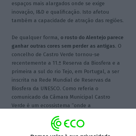
espaços mais alargados onde se exige
inovação, I&D e qualificação. Isto afetou
também a capacidade de atração das regiões.
De qualquer forma,
o rosto do Alentejo parece
ganhar outras cores sem perder as antigas
. O
concelho de Castro Verde tornou-se
recentemente a 11.ª Reserva da Biosfera e a
primeira a sul do rio Tejo, em Portugal, a ser
inscrita na Rede Mundial de Reservas da
Biosfera da UNESCO. Como referia o
comunicado da Câmara Municipal Castro
Verde é um ecossistema “onde a
compatibilização da atividade agrícola com a
conservação da paisagem e da natureza se
tem traduzido na manutenção da maior área