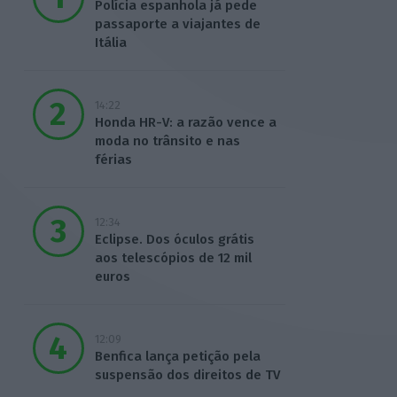
Polícia espanhola já pede
passaporte a viajantes de
Itália
14:22
Honda HR-V: a razão vence a
moda no trânsito e nas
férias
12:34
Eclipse. Dos óculos grátis
aos telescópios de 12 mil
euros
12:09
Benfica lança petição pela
suspensão dos direitos de TV