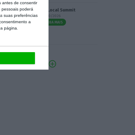
s antes de consentir
 pessoais poderá
3.º Local Summit
s suas preferências
07/10/2026
 consentimento a
SAIBA MAIS
da página.