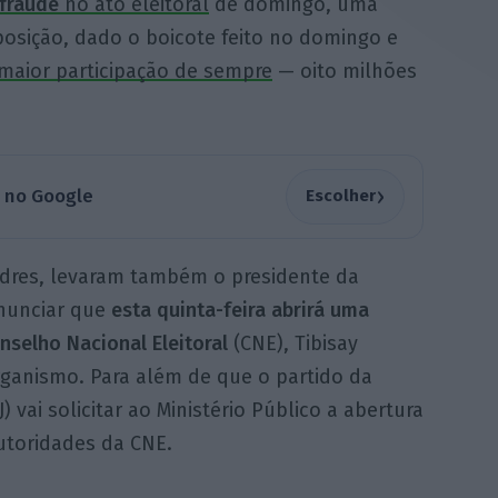
fraude
no ato eleitoral
de domingo, uma
osição, dado o boicote feito no domingo e
maior participação de sempre
— oito milhões
›
a no Google
Escolher
ondres, levaram também o presidente da
anunciar que
esta quinta-feira abrirá uma
nselho Nacional Eleitoral
(CNE), Tibisay
rganismo. Para além de que o partido da
J) vai solicitar ao Ministério Público a abertura
utoridades da CNE.