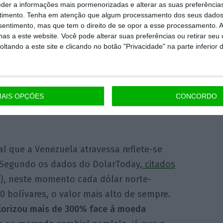
eder a informações mais pormenorizadas e alterar as suas preferência
 para hoje. “Para defender a Constituição
timento.
Tenha em atenção que algum processamento dos seus dados
[quinta-feira] será realizada amanhã [sexta-
nsentimento, mas que tem o direito de se opor a esse processamento. A
as a este website. Você pode alterar suas preferências ou retirar seu
ede social de mensagens ‘online’ Twitter a
tando a este site e clicando no botão "Privacidade" na parte inferior 
e Democrática (MUD).
venezuela
AIS OPÇÕES
CONCORDO
l que a Venezuela atravessa reflete-se
 Segundo os dados do DolarToday,
citados
), neste momento cada dólar norte-
0 bolívares, o valor mais alto de sempre.
alorizou mais de 300% face à moeda