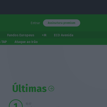
Entrar
Assinatura premium
Fundos Europeus
+M
ECO Avenida
a TAP
Ataque ao Irão
Últimas
15:17