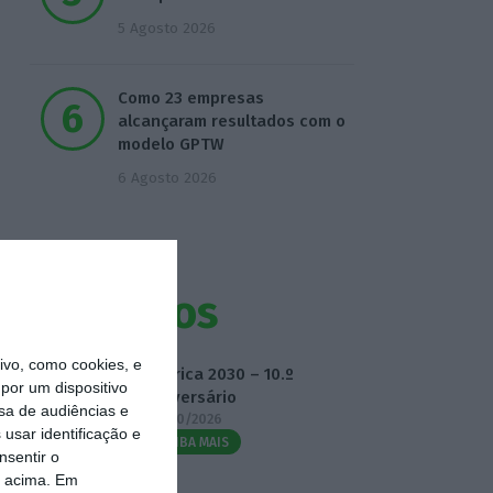
5 Agosto 2026
Como 23 empresas
alcançaram resultados com o
modelo GPTW
6 Agosto 2026
Eventos
vo, como cookies, e
Fábrica 2030 – 10.º
por um dispositivo
Aniversário
sa de audiências e
14/10/2026
usar identificação e
SAIBA MAIS
nsentir o
o acima. Em