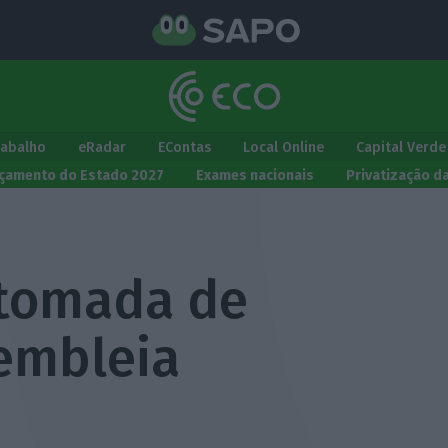
rabalho
eRadar
EContas
Local Online
Capital Verde
çamento do Estado 2027
Exames nacionais
Privatização d
 tomada de
embleia