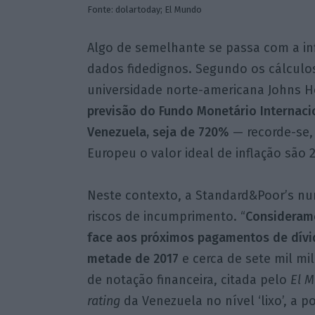
Fonte: dolartoday; El Mundo
Algo de semelhante se passa com a inf
dados fidedignos. Segundo os cálculo
universidade norte-americana Johns Ho
previsão do Fundo Monetário Internacio
Venezuela, seja de 720%
— recorde-se,
Europeu o valor ideal de inflação são 
Neste contexto, a Standard&Poor’s nu
riscos de incumprimento. “
Consideramo
face aos próximos pagamentos de dívid
metade de 2017
e cerca de sete mil mi
de notação financeira, citada pelo
El 
rating
da Venezuela no nível ‘lixo’, a p