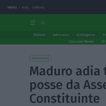
MENU
MAIL
JORNAIS
Últimas
Advocatus
ECOseguros
T
Caso Luís Neves
Or
Internacional
Maduro adia
posse da Ass
Constituinte