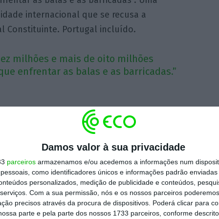
frentar as balas e as barricadas”. Uma
dade internacional que se recusa a
 Constituinte. Portugal incluído.
dez milhões e mais de oito milhões
que enfrentar as balas e as barricadas.”
idiu adiar por um dia a tomada de posse do
lação da Assembleia Constituinte seja
Damos valor à sua privacidade
 e todo o protocolo necessário na próxima
33
parceiros
armazenamos e/ou acedemos a informações num dispositi
 Maduro.
essoais, como identificadores únicos e informações padrão enviadas 
conteúdos personalizados, medição de publicidade e conteúdos, pesqui
serviços.
Com a sua permissão, nós e os nossos parceiros poderemos 
 adiar para sexta-feira a manifestação
ção precisos através da procura de dispositivos. Poderá clicar para co
e a sessão inaugural está prevista para o
ossa parte e pela parte dos nossos 1733 parceiros, conforme descrit