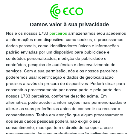
Empreendedores do Porto recebem investidores
internacionais
Ler Mais
Damos valor à sua privacidade
Nós e os nossos 1733
parceiros
armazenamos e/ou acedemos
a informações num dispositivo, como cookies, e processamos
“Não há pagamentos à entrada e o que
dados pessoais, como identificadores únicos e informações
pretendemos é que não haja pagamento à
padrão enviadas por um dispositivo para publicidade e
saída. O ideal, neste caso, é que a receita
conteúdos personalizados, medição de publicidade e
conteúdos, pesquisa de audiências e desenvolvimento de
para a Câmara seja zero. O que pretendemos
serviços.
Com a sua permissão, nós e os nossos parceiros
é que os veículos, sobretudo os pesados,
poderemos usar identificação e dados de geolocalização
abandonem estas zonas no mais curto
precisos através da procura de dispositivos. Poderá clicar para
consentir o processamento por nossa parte e pela parte dos
espaço de tempo, até por uma questão de
nossos 1733 parceiros, conforme descrito acima. Em
segurança”, descreveu Rui Moreira.
alternativa, pode aceder a informações mais pormenorizadas e
alterar as suas preferências antes de consentir ou recusar o
consentimento.
Tenha em atenção que algum processamento
De acordo com o presidente da Câmara,
dos seus dados pessoais poderá não exigir o seu
nestas ruas pedonais, atualmente a maioria
consentimento, mas que tem o direito de se opor a esse
processamento. As suas preferências serão aplicadas apenas a