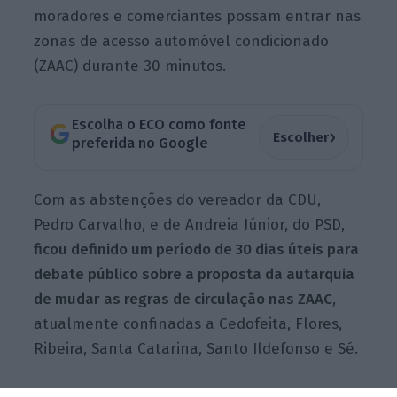
moradores e comerciantes possam entrar nas
zonas de acesso automóvel condicionado
(ZAAC) durante 30 minutos.
Escolha o ECO como fonte
›
Escolher
preferida no Google
Com as abstenções do vereador da CDU,
Pedro Carvalho, e de Andreia Júnior, do PSD,
ficou definido um período de 30 dias úteis para
debate público sobre a proposta da autarquia
de mudar as regras de circulação nas ZAAC
,
atualmente confinadas a Cedofeita, Flores,
Ribeira, Santa Catarina, Santo Ildefonso e Sé.