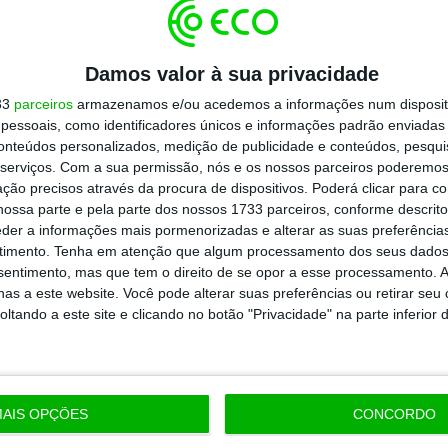
Data
Cotação (valores em coroas norueguesas)
Damos valor à sua privacidade
33
parceiros
armazenamos e/ou acedemos a informações num dispositi
essoais, como identificadores únicos e informações padrão enviadas 
r fundo soberano do mundo estendem-se
conteúdos personalizados, medição de publicidade e conteúdos, pesqui
serviços.
Com a sua permissão, nós e os nossos parceiros poderemos 
rteira chega até Portugal, onde o Norges
ção precisos através da procura de dispositivos. Poderá clicar para co
onais como a Navigator, a Nos, a EDP, a Galp
ossa parte e pela parte dos nossos 1733 parceiros, conforme descrit
eder a informações mais pormenorizadas e alterar as suas preferência
eram no primeiro semestre deste ano 190
timento.
Tenha em atenção que algum processamento dos seus dados
nsentimento, mas que tem o direito de se opor a esse processamento. A
as a este website. Você pode alterar suas preferências ou retirar seu
tando a este site e clicando no botão "Privacidade" na parte inferior 
https://eco.sapo.pt/2017/09/19/norges-bank-atinge-um-biliao-de-dolares-em-ativos/
Copiar
AIS OPÇÕES
CONCORDO
 ECO Premium