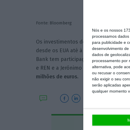
Fonte: Bloomberg
Nós e os nossos 17
processamos dados p
Os investimentos deste que é o maio
para publicidade e 
desenvolvimento de 
desde os EUA até à Coreia do Sul. A ca
dados de geolocaliza
Bank tem participação em cotadas naci
processamento por n
alternativa, pode ac
e REN e a Jerónimo Martins.
Estas rend
ou recusar o consen
milhões de euros.
não exigir o seu co
serão aplicadas apen
qualquer momento vol
M
Assine o