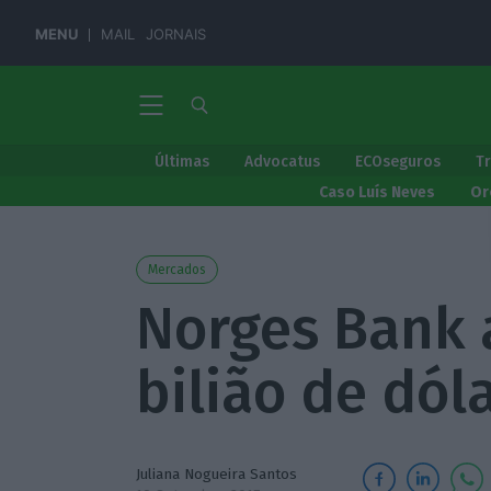
MENU
MAIL
JORNAIS
Últimas
Advocatus
ECOseguros
T
Caso Luís Neves
Or
Mercados
Norges Bank 
bilião de dól
Juliana Nogueira Santos