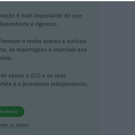
mação é mais importante do que
dependente e rigoroso.
Premium e tenha acesso a notícias
nta, às reportagens e especiais que
ória.
 de apoiar o ECO e os seus
artida é o jornalismo independente,
Assine já
todos os planos