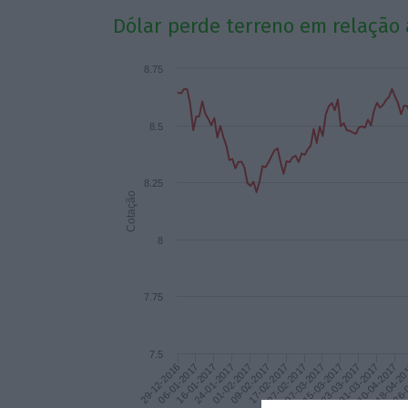
Dólar perde terreno em relação
8.75
8.5
8.25
Cotação
8
7.75
7.5
31-03-2017
01-02-2017
23-03-2017
24-01-2017
15-03-2017
16-01-2017
07-03-2017
26-
06-01-2017
27-02-2017
18-04-20
29-12-2016
17-02-2017
10-04-2017
09-02-2017