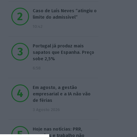
Caso de Luís Neves “atingiu o
limite do admissível”
10:42
Portugal já produz mais
sapatos que Espanha. Preço
sobe 2,5%
6:58
Em agosto, a gestão
empresarial e a IA não vão
de férias
3 Agosto 2026
Hoje nas notícias: PRR,
pensões e trabalho não