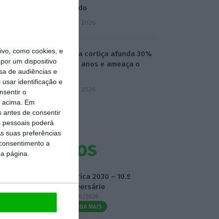
declarado
3 Agosto 2026
vo, como cookies, e
Preço da cortiça afunda 30%
por um dispositivo
em dois anos e ameaça o
sa de audiências e
setor
usar identificação e
3 Agosto 2026
nsentir o
o acima. Em
s antes de consentir
 pessoais poderá
s suas preferências
Eventos
 consentimento a
da página.
Fábrica 2030 – 10.º
Aniversário
14/10/2026
SAIBA MAIS