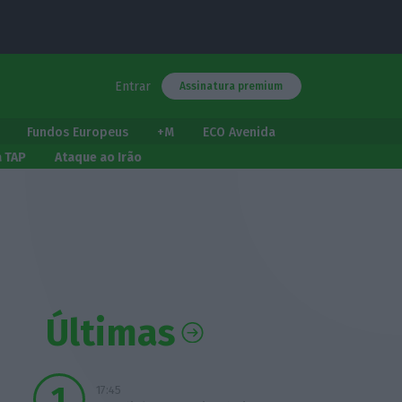
Entrar
Assinatura premium
Fundos Europeus
+M
ECO Avenida
a TAP
Ataque ao Irão
Últimas
17:45