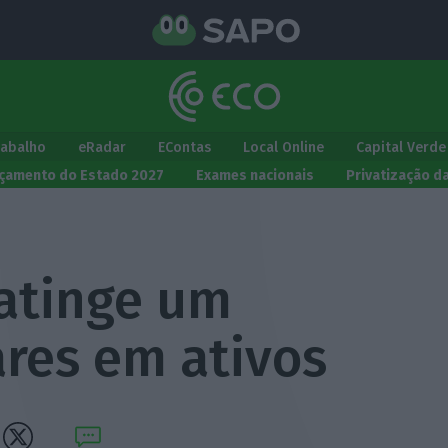
rabalho
eRadar
EContas
Local Online
Capital Verde
çamento do Estado 2027
Exames nacionais
Privatização d
atinge um
ares em ativos