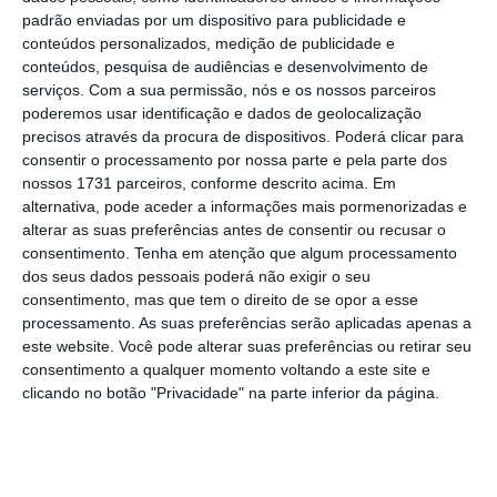
desconto de 25% nos passes Sub23,
este ano
padrão enviadas por um dispositivo para publicidade e
há um desconto de 25% nos passes Sub18
, o
conteúdos personalizados, medição de publicidade e
que quer dizer que “os títulos de transporte
conteúdos, pesquisa de audiências e desenvolvimento de
serviços.
Com a sua permissão, nós e os nossos parceiros
que são mais utilizados não só não
poderemos usar identificação e dados de geolocalização
aumentaram como até tiveram uma baixa no
precisos através da procura de dispositivos. Poderá clicar para
seu valor”.
consentir o processamento por nossa parte e pela parte dos
nossos 1731 parceiros, conforme descrito acima. Em
alternativa, pode aceder a informações mais pormenorizadas e
Matos Fernandes, que falava aos jornalistas à
alterar as suas preferências antes de consentir ou recusar o
margem da cerimónia de tomada de posse do
consentimento.
Tenha em atenção que algum processamento
dos seus dados pessoais poderá não exigir o seu
novo conselho de administração da
consentimento, mas que tem o direito de se opor a esse
Sociedade de Transportes Coletivos do Porto
processamento. As suas preferências serão aplicadas apenas a
(STCP), destacou também que a
diminuição
este website. Você pode alterar suas preferências ou retirar seu
consentimento a qualquer momento voltando a este site e
dos custos de transporte “para aqueles que
clicando no botão "Privacidade" na parte inferior da página.
são os clientes mais habituais” permite
conquistar mais passageiros
. Além deste
fator, disse, as empresas de transporte