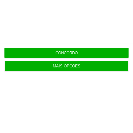
contrapartida é o jornalismo
independente, rigoroso e credível.
Assine já
Veja todos os planos
CONCORDO
MAIS OPÇÕES
Últimas
11:04
AT tem 5,2 milhões para “renovação parcial” dos
data centers