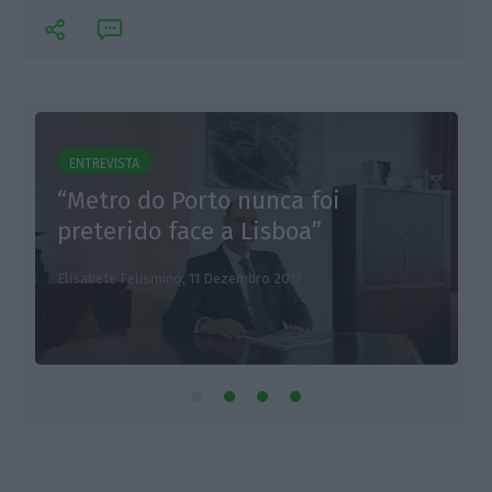
ENTREVISTA
“Metro do Porto nunca foi
L
preterido face a Lisboa”
Elisabete Felismino,
11 Dezembro 2017