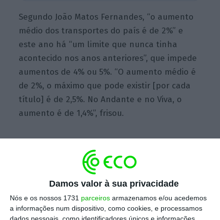
Segundo João Matos Fernandes, “o aumento
médio dos transportes do país é de 2%” e
este ano há “um limite que nunca tinha
acontecido nos anos anteriores”, que impede
aumentos de 4% ou 5%. “O aumento médio é
de 2%, o máximo que pode existir [por cada
título] é de 2,5%. No Andante e no Viva, o
aumento é de 1,4%”, frisou.
Medina quer passe único para a área metropolitana
de Lisboa
Ler Mais
Damos valor à sua privacidade
Nós e os nossos 1731
parceiros
armazenamos e/ou acedemos
O ministro salientou também que, além do
a informações num dispositivo, como cookies, e processamos
dados pessoais, como identificadores únicos e informações