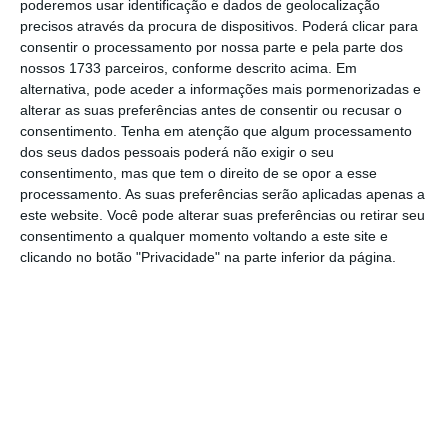
conclusão do processo decisório sobre a
poderemos usar identificação e dados de geolocalização
precisos através da procura de dispositivos. Poderá clicar para
transação, que é relevante para a
consentir o processamento por nossa parte e pela parte dos
subsistência do setor dos media e, logo, do
nossos 1733 parceiros, conforme descrito acima. Em
futuro da Media Capital, num ambiente de
alternativa, pode aceder a informações mais pormenorizadas e
alterar as suas preferências antes de consentir ou recusar o
mudança acelerado em que vivem os media e
consentimento.
Tenha em atenção que algum processamento
os consumidores”, afirma o grupo francês na
dos seus dados pessoais poderá não exigir o seu
mesma resposta.
consentimento, mas que tem o direito de se opor a esse
processamento. As suas preferências serão aplicadas apenas a
este website. Você pode alterar suas preferências ou retirar seu
Altice
consentimento a qualquer momento voltando a este site e
Mais notícias sobre a dona da Meo
clicando no botão "Privacidade" na parte inferior da página.
Ver Perfil
A reação surge depois da decisão preliminar
da passagem a investigação aprofundada por
parte da AdC em relação ao negócio de
compra da Media Capital pela Altice por 430