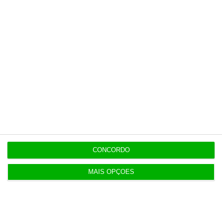
Últimas
11:55
Onda de calor na Europa provoca prejuízos
económicos recorde
11:35
“Não está em causa a averiguação política” a Luís
Neves
CONCORDO
MAIS OPÇÕES
11:32
Custo para construir uma casa nova aumenta
7,2%