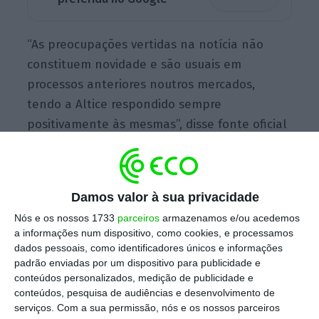
“As preocupações vertidas na notícia não
constituem novidade e são usuais em
processos anteriores noutros mercados,
tendo a Altice respondido sempre
positivamente às mesmas”, disse fonte oficial
da Altice numa resposta enviada à imprensa.
Damos valor à sua privacidade
Compra da TVI pela Meo levanta “sérias dúvidas” à
Nós e os nossos 1733
parceiros
armazenamos e/ou acedemos
AdC
a informações num dispositivo, como cookies, e processamos
Ler Mais
dados pessoais, como identificadores únicos e informações
padrão enviadas por um dispositivo para publicidade e
conteúdos personalizados, medição de publicidade e
“A Altice colaborará com a AdC na resposta às
conteúdos, pesquisa de audiências e desenvolvimento de
suas preocupações, tendo em vista a boa
serviços.
Com a sua permissão, nós e os nossos parceiros