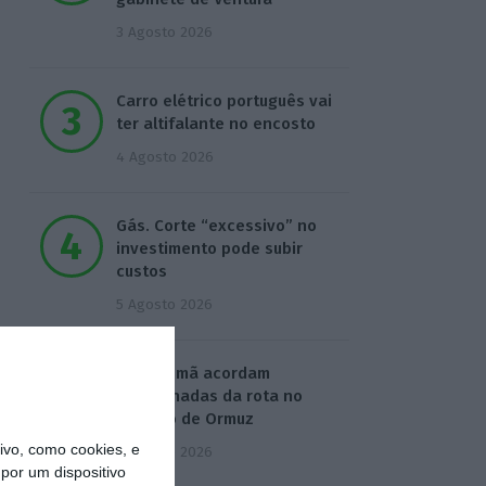
3 Agosto 2026
Carro elétrico português vai
ter altifalante no encosto
4 Agosto 2026
Gás. Corte “excessivo” no
investimento pode subir
custos
5 Agosto 2026
Irão e Omã acordam
coordenadas da rota no
Estreito de Ormuz
vo, como cookies, e
5 Agosto 2026
por um dispositivo