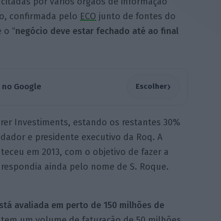
citadas por vários órgãos de informação
o, confirmada pelo
ECO
junto de fontes do
 o “
negócio deve estar fechado até ao final
›
a no Google
Escolher
rer Investiments, estando os restantes 30%
dador e presidente executivo da Roq. A
teceu em 2013, com o objetivo de fazer a
 respondia ainda pelo nome de S. Roque.
stá avaliada em perto de 150 milhões de
e tem um volume de faturação de 50 milhões