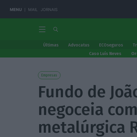
MENU
MAIL
JORNAIS
Últimas
Advocatus
ECOseguros
T
Caso Luís Neves
Or
Empresas
Fundo de Joã
negoceia com
metalúrgica 