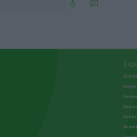
Exp
e
ECO N
Empre
Person
Descod
Entrev
Repor
Especi