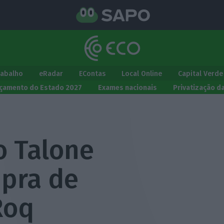
rabalho
eRadar
EContas
Local Online
Capital Verde
çamento do Estado 2027
Exames nacionais
Privatização d
o Talone
pra de
Roq