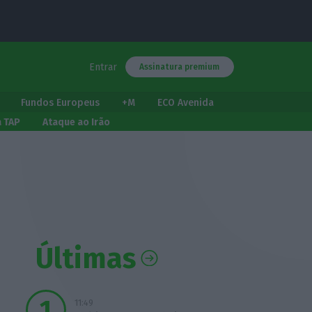
Entrar
Assinatura premium
Fundos Europeus
+M
ECO Avenida
a TAP
Ataque ao Irão
Últimas
11:49