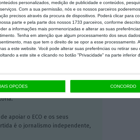
conteúdos personalizados, medição de publicidade e conteúdos, pesqui
https://eco.sapo.pt/2018/02/06/fundo-de-joao-talone-negoceia-compra-de-metalurgica-roq/
Copiar
serviços.
Com a sua permissão, nós e os nossos parceiros poderemos 
ção precisos através da procura de dispositivos. Poderá clicar para co
ossa parte e pela parte dos nossos 1733 parceiros, conforme descrit
eder a informações mais pormenorizadas e alterar as suas preferência
 ECO Premium
timento.
Tenha em atenção que algum processamento dos seus dados
nsentimento, mas que tem o direito de se opor a esse processamento. A
as a este website. Você pode alterar suas preferências ou retirar seu
mação é mais importante do que
tando a este site e clicando no botão "Privacidade" na parte inferior 
dependente e rigoroso.
Premium e tenha acesso a notícias
AIS OPÇÕES
CONCORDO
nta, às reportagens e especiais que
ória.
 de apoiar o ECO e os seus
artida é o jornalismo independente,