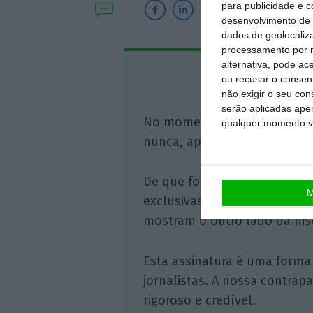
para publicidade e 
desenvolvimento de 
dados de geolocaliza
processamento por n
alternativa, pode ac
Assine o
ou recusar o consen
não exigir o seu co
serão aplicadas apen
No momento em que a infor
qualquer momento vol
nunca, apoie o jornalismo in
De que forma? Assine o ECO 
M
exclusivas, à opinião que co
mostram o outro lado da hist
Esta assinatura é uma forma
jornalistas. A nossa contrap
rigoroso e credível.