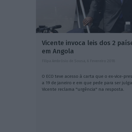
Vicente invoca leis dos 2 país
em Angola
Filipa Ambrósio de Sousa,
6 Fevereiro 2018
O ECO teve acesso à carta que o ex-vice-pre
a 19 de janeiro e em que pede para ser jul
Vicente reclama "urgência" na resposta.