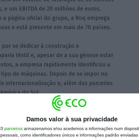
s, e um EBITDA de 20 milhões de euros.
 a página oficial do grupo, a Roq emprega
soas e está presente em mais de 70 países.
por se dedicar à construção e
aria têxtil e, apesar de a sua génese estar
tos, a empresa rapidamente identificou a
e tipo de máquinas. Depois de se impor no
e internacionalização e, além das parcerias
 América do Sul.
que se recusou a fazer comentários alegando
Damos valor à sua privacidade
as partes.
33
parceiros
armazenamos e/ou acedemos a informações num dispositi
essoais, como identificadores únicos e informações padrão enviadas 