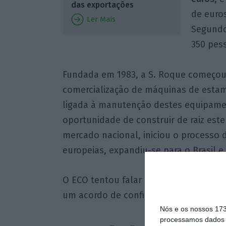
das exportações
de euro
Ler Mais
Segundo
350 pes
Fundada em 1983, a S. Roque começou 
comercialização de máquinas de estamp
ligada à manutenção destes equipamen
oportunidade de construir de raiz est
mercado nacional, iniciou o processo d
europeias, expandiu-se para o Brasil e
O ECO tentou falar com João Talone, 
um acordo de confidencialidade entre 
Nós e os nossos 17
processamos dados p