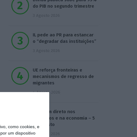
do PIB no segundo trimestre
3 Agosto 2026
IL pede ao PR para estancar
o “degradar das instituições”
3 Agosto 2026
UE reforça fronteiras e
mecanismos de regresso de
migrantes
4 Agosto 2026
O dia em direto nos
mercados e na economia – 5
de agosto
vo, como cookies, e
por um dispositivo
5 Agosto 2026