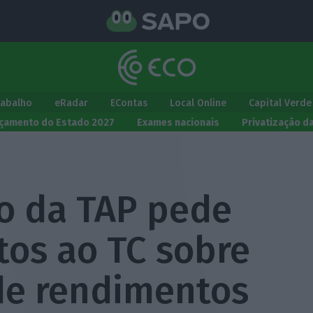
rabalho
eRadar
EContas
Local Online
Capital Verde
çamento do Estado 2027
Exames nacionais
Privatização d
o da TAP pede
tos ao TC sobre
de rendimentos