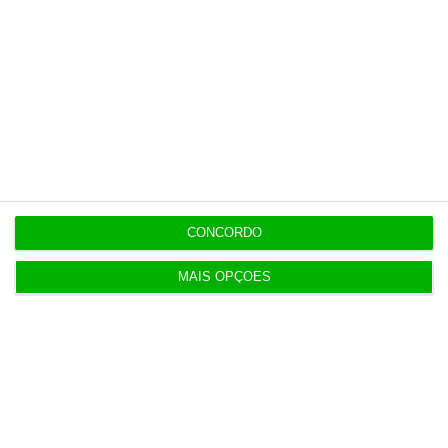
Assine já
Veja todos os planos
Últimas
CONCORDO
MAIS OPÇÕES
8 Agosto 2026
Carneiro concorda com PR sobre envio de diploma
para TC
ENTREVISTA
8 Agosto 2026
“Já todos interagimos com bots maus e bons. Mais
maus do que bons”