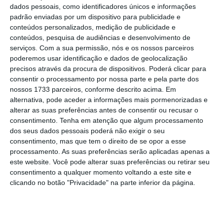
dados pessoais, como identificadores únicos e informações
de entrega não confirmem a declaração
padrão enviadas por um dispositivo para publicidade e
automática de IRS nem entreguem a
conteúdos personalizados, medição de publicidade e
declaração nos termos gerais verão, no final
conteúdos, pesquisa de audiências e desenvolvimento de
serviços.
Com a sua permissão, nós e os nossos parceiros
desse prazo, a declaração automática
poderemos usar identificação e dados de geolocalização
provisória tornar-se definitiva e ser
precisos através da procura de dispositivos. Poderá clicar para
considerada como a declaração entregue
consentir o processamento por nossa parte e pela parte dos
nossos 1733 parceiros, conforme descrito acima. Em
para todos os efeitos legais. Isto significa que
alternativa, pode aceder a informações mais pormenorizadas e
estes contribuintes não estão obrigados a
alterar as suas preferências antes de consentir ou recusar o
efetuar quaisquer procedimentos, seja de
consentimento.
Tenha em atenção que algum processamento
dos seus dados pessoais poderá não exigir o seu
confirmação da declaração automática, seja
consentimento, mas que tem o direito de se opor a esse
de entrega da declaração nos termos gerais.
processamento. As suas preferências serão aplicadas apenas a
este website. Você pode alterar suas preferências ou retirar seu
consentimento a qualquer momento voltando a este site e
Finanças admitem reduzir prazos dos reembolsos
clicando no botão "Privacidade" na parte inferior da página.
do IRS
Ler Mais