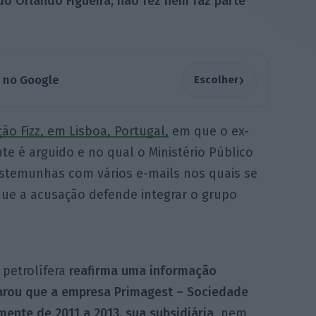
o Orlando Figueira, não fez nem faz parte
›
a no Google
Escolher
o Fizz, em Lisboa, Portugal,
em que o ex-
te é arguido e no qual o Ministério Público
estemunhas com vários e-mails nos quais se
que a acusação defende integrar o grupo
 petrolífera
reafirma uma informação
clarou que a empresa Primagest – Sociedade
ente de 2011 a 2013, sua subsidiária
, nem