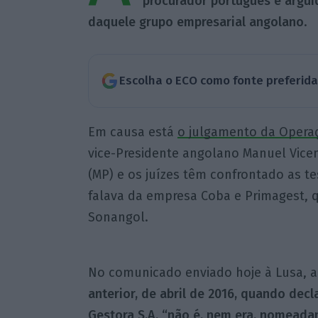
procurador português e arguid
daquele grupo empresarial angolano
.
Escolha o ECO como fonte preferid
Em causa está
o julgamento da Operaçã
vice-Presidente angolano Manuel Vicen
(MP) e os juízes têm confrontado as t
falava da empresa Coba e Primagest, 
Sonangol.
No comunicado enviado hoje à Lusa, a
anterior, de abril de 2016, quando de
Gestora S.A. “não é, nem era, nomeadam