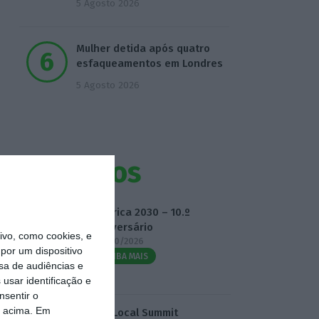
5 Agosto 2026
Mulher detida após quatro
esfaqueamentos em Londres
5 Agosto 2026
Eventos
Fábrica 2030 – 10.º
Aniversário
vo, como cookies, e
14/10/2026
por um dispositivo
SAIBA MAIS
sa de audiências e
usar identificação e
nsentir o
o acima. Em
3.º Local Summit