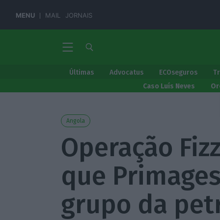
MENU
MAIL
JORNAIS
Últimas
Advocatus
ECOseguros
T
Caso Luís Neves
Or
Angola
Operação Fizz
que Primages
grupo da petr