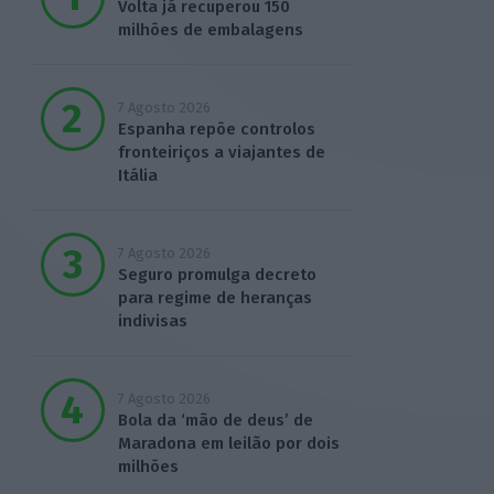
Volta já recuperou 150
milhões de embalagens
7 Agosto 2026
Espanha repõe controlos
fronteiriços a viajantes de
Itália
7 Agosto 2026
Seguro promulga decreto
para regime de heranças
indivisas
7 Agosto 2026
Bola da ‘mão de deus’ de
Maradona em leilão por dois
milhões