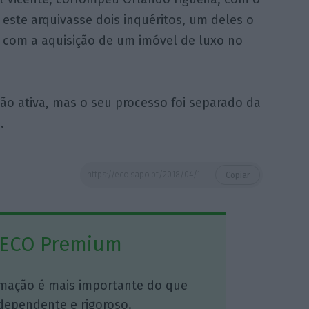
este arquivasse dois inquéritos, um deles o
o com a aquisição de um imóvel de luxo no
ão ativa, mas o seu processo foi separado da
.
https://eco.sapo.pt/2018/04/14/operacao-fizz-sonangol-diz-que-primagest-nao-integra-grupo-da-petrolifera-angolana/
Copiar
 ECO Premium
mação é mais importante do que
dependente e rigoroso.