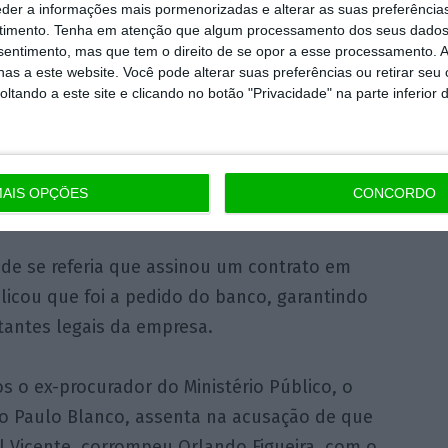
eder a informações mais pormenorizadas e alterar as suas preferência
nado se a
Primagest – empresa com a qual o
timento.
Tenha em atenção que algum processamento dos seus dados
nsentimento, mas que tem o direito de se opor a esse processamento. A
rador e arguido Orlando Figueira assinou um
as a este website. Você pode alterar suas preferências ou retirar seu
 para ir trabalhar para Angola
– era do
tando a este site e clicando no botão "Privacidade" na parte inferior 
o da Sonangol, a testemunha disse que não
O meu cliente era o BPA, nunca fui consultor
o da Coba nem da Primagest. A minha missão
AIS OPÇÕES
CONCORDO
era zelar pelo meu cliente”, declarou.
e se referia que assinou um contrato em
icou que foi a pedido do banco, garantindo
antes legais da empresa.
s o ex-procurador do Ministério Público, o
o Paulo Blanco, assenta na acusação de que
l Vicente, corrompeu Orlando Figueira, com o