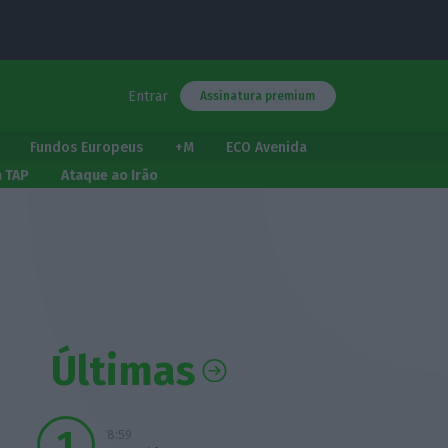
Entrar
Assinatura premium
Fundos Europeus
+M
ECO Avenida
a TAP
Ataque ao Irão
Últimas
8:59