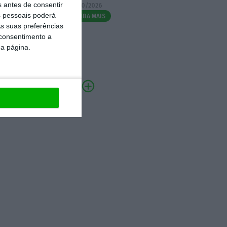
s antes de consentir
07/10/2026
 pessoais poderá
SAIBA MAIS
s suas preferências
 consentimento a
da página.