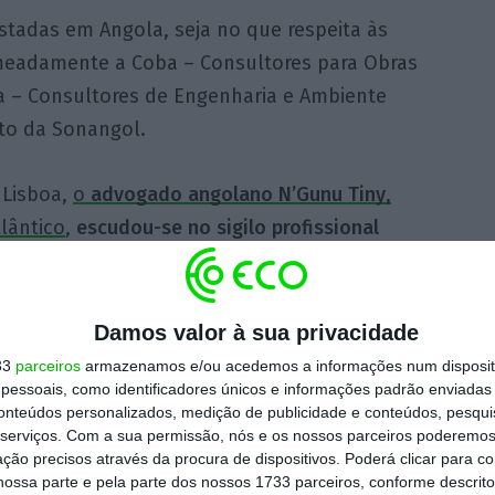
istadas em Angola, seja no que respeita às
meadamente a Coba – Consultores para Obras
a – Consultores de Engenharia e Ambiente
nto da Sonangol.
 Lisboa,
o
advogado angolano N’Gunu Tiny
,
lântico
,
escudou-se no sigilo profissional
, ao depor como testemunha.
obre as empresa Coba e Primagest, umas
Damos valor à sua privacidade
sigilo profissional e noutras limitou-se a
33
parceiros
armazenamos e/ou acedemos a informações num dispositi
essoais, como identificadores únicos e informações padrão enviadas 
nhuma das empresas. “Fui consultor jurídico
conteúdos personalizados, medição de publicidade e conteúdos, pesqui
rabalhos pontuais, nunca tive contrato e não
serviços.
Com a sua permissão, nós e os nossos parceiros poderemos 
s com a Coba, Primagest ou Berkeley”, disse.
ção precisos através da procura de dispositivos. Poderá clicar para co
ossa parte e pela parte dos nossos 1733 parceiros, conforme descrit