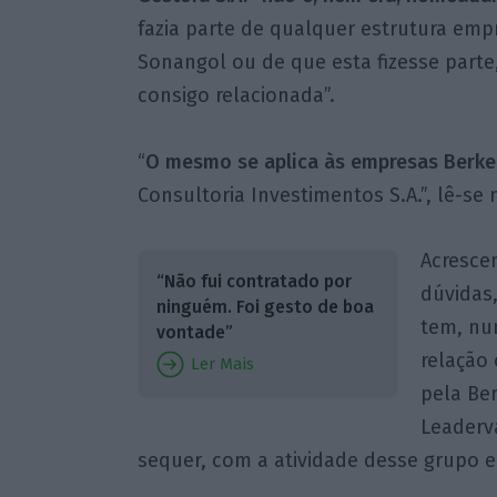
fazia parte de qualquer estrutura empr
Sonangol ou de que esta fizesse parte
consigo relacionada”.
“
O mesmo se aplica às empresas Berkel
Consultoria Investimentos S.A.”, lê-se
Acresce
“Não fui contratado por
dúvidas
ninguém. Foi gesto de boa
tem, nun
vontade”
relação
Ler Mais
pela Ber
Leaderva
sequer, com a atividade desse grupo e