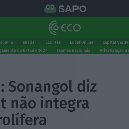
rabalho
eRadar
EContas
Local Online
Capital Verde
çamento do Estado 2027
Exames nacionais
Privatização d
: Sonangol diz
t não integra
olífera