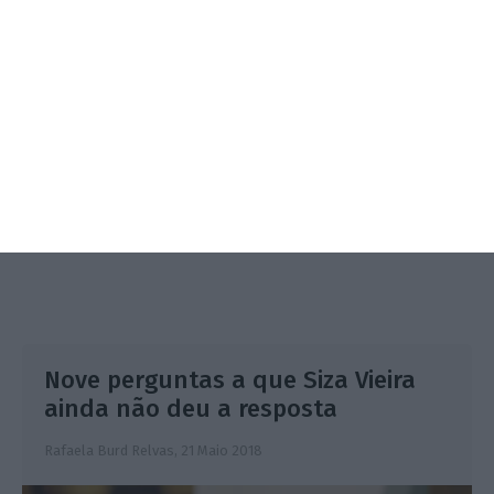
3.º Local Summit
07/10/2026
SAIBA MAIS
Nove perguntas a que Siza Vieira
ainda não deu a resposta
Rafaela Burd Relvas,
21 Maio 2018