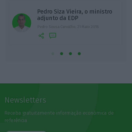
Pedro Siza Vieira, o ministro
adjunto da EDP
M
Pedro Sousa Carvalho,
21 Maio 2018
Newsletters
Receba gratuitamente informação económica de
referência