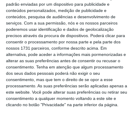
padrão enviadas por um dispositivo para publicidade e
da outra metade da sociedade.
conteúdos personalizados, medição de publicidade e
conteúdos, pesquisa de audiências e desenvolvimento de
Esta informação consta da declaração de
serviços.
Com a sua permissão, nós e os nossos parceiros
poderemos usar identificação e dados de geolocalização
rendimentos que o ministro Adjunto entregou
precisos através da procura de dispositivos. Poderá clicar para
no Palácio Ratton depois de ter iniciado
consentir o processamento por nossa parte e pela parte dos
funções no Executivo liderado por António
nossos 1731 parceiros, conforme descrito acima. Em
alternativa, pode aceder a informações mais pormenorizadas e
Costa.
O documento permite perceber que a
alterar as suas preferências antes de consentir ou recusar o
morada da empresa é a mesma da sua casa,
consentimento.
Tenha em atenção que algum processamento
situada na zona das Amoreiras, em Lisboa
. Mas
dos seus dados pessoais poderá não exigir o seu
consentimento, mas que tem o direito de se opor a esse
na declaração é possível ver também que
processamento. As suas preferências serão aplicadas apenas a
além de sócio,
Siza Vieira era naquela data
este website. Você pode alterar suas preferências ou retirar seu
gerente não remunerado na empresa.
consentimento a qualquer momento voltando a este site e
clicando no botão "Privacidade" na parte inferior da página.
Na declaração de rendimentos entregue no
TC não diz o que a empresa faz. Mas uma
consulta à Racius, uma base de dados que