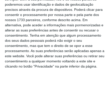
poderemos usar identificação e dados de geolocalização
precisos através da procura de dispositivos. Poderá clicar para
consentir o processamento por nossa parte e pela parte dos
nossos 1733 parceiros, conforme descrito acima. Em
alternativa, pode aceder a informações mais pormenorizadas e
alterar as suas preferências antes de consentir ou recusar o
consentimento.
Tenha em atenção que algum processamento
dos seus dados pessoais poderá não exigir o seu
consentimento, mas que tem o direito de se opor a esse
processamento. As suas preferências serão aplicadas apenas a
este website. Você pode alterar suas preferências ou retirar seu
consentimento a qualquer momento voltando a este site e
clicando no botão "Privacidade" na parte inferior da página.
Em comunicado enviado ao mercado, a
proprietária do importador da marca
Volkswagen para Portugal indicou que
“
continuou a verificar-se, durante o primeiro
semestre de 2018, a tendência de