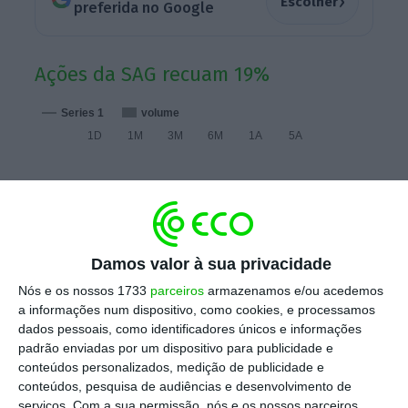
›
Escolher
preferida no Google
Ações da SAG recuam 19%
Series 1
volume
1D
1M
3M
6M
1A
5A
Damos valor à sua privacidade
Nós e os nossos 1733
parceiros
armazenamos e/ou acedemos
a informações num dispositivo, como cookies, e processamos
dados pessoais, como identificadores únicos e informações
padrão enviadas por um dispositivo para publicidade e
conteúdos personalizados, medição de publicidade e
conteúdos, pesquisa de audiências e desenvolvimento de
serviços.
Com a sua permissão, nós e os nossos parceiros