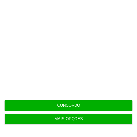
14:22
Honda HR-V: a razão vence a moda no trânsito e
nas férias
12:34
Eclipse. Dos óculos grátis aos telescópios de 12
mil euros
12:09
Benfica lança petição pela suspensão dos direitos
de TV
CONCORDO
11:49
Multicare foca website como ponto de acesso à
área saúde
MAIS OPÇÕES