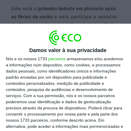
Este será o
primeiro debate em plenário após
as férias de verão
e nele participa o ministro
do Planeamento e das Infraestruturas, Pedro
Marques.
Damos valor à sua privacidade
Em declarações à
Lusa
, o deputado e vice-
Nós e os nossos 1733
parceiros
armazenamos e/ou acedemos
presidente da bancada do PS João Paulo
a informações num dispositivo, como cookies, e processamos
Correia afirmou que o PNI, em discussão
dados pessoais, como identificadores únicos e informações
padrão enviadas por um dispositivo para publicidade e
pública desde junho, é um dos momentos
conteúdos personalizados, medição de publicidade e
altos da sessão legislativa e de grande
conteúdos, pesquisa de audiências e desenvolvimento de
importância para os investimentos em
serviços.
Com a sua permissão, nós e os nossos parceiros
poderemos usar identificação e dados de geolocalização
Portugal.
precisos através da procura de dispositivos. Poderá clicar para
consentir o processamento por nossa parte e pela parte dos
“
É um plano que irá definir os grandes
nossos 1733 parceiros, conforme descrito acima. Em
alternativa, pode aceder a informações mais pormenorizadas e
investimentos em Portugal para a próxima