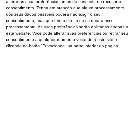
alterar as suas preferências antes de consentir ou recusar o
década
” em áreas como a ferrovia, rodovia e
consentimento.
Tenha em atenção que algum processamento
infraestruturas marítimo-portuárias,
dos seus dados pessoais poderá não exigir o seu
consentimento, mas que tem o direito de se opor a esse
ultrapassando ciclos de governo de quatro
processamento. As suas preferências serão aplicadas apenas a
anos.
este website. Você pode alterar suas preferências ou retirar seu
consentimento a qualquer momento voltando a este site e
clicando no botão "Privacidade" na parte inferior da página.
"É um plano que irá definir os
grandes investimentos em Portugal
para a próxima década.”
João Paulo Correia
Vice-presidente da bancada parlamentar do PS
Este plano está
ligado ao próximo quadro
comunitário
(ou orçamento europeu) sobre o
qual o Governo do PS e o PSD, na oposição,
assinaram um acordo para defender uma
posição comum em Bruxelas.