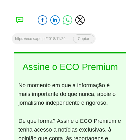
https://eco.sapo.pt/2018/11/29/drahi-e-armando-pereira-em-picoas-mais-resultados-e-outra-vez-os-conteudos/
Copiar
Assine o ECO Premium
No momento em que a informação é
mais importante do que nunca, apoie o
jornalismo independente e rigoroso.
De que forma? Assine o ECO Premium e
tenha acesso a notícias exclusivas, à
opinião que conta, às reportagens e