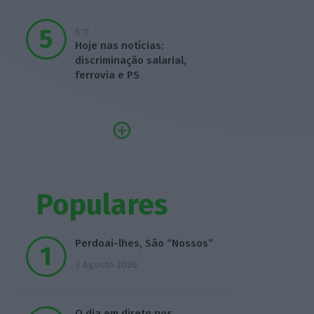
8:11
Hoje nas notícias:
discriminação salarial,
ferrovia e PS
Populares
Perdoai-lhes, São “Nossos”
3 Agosto 2026
O dia em direto nos