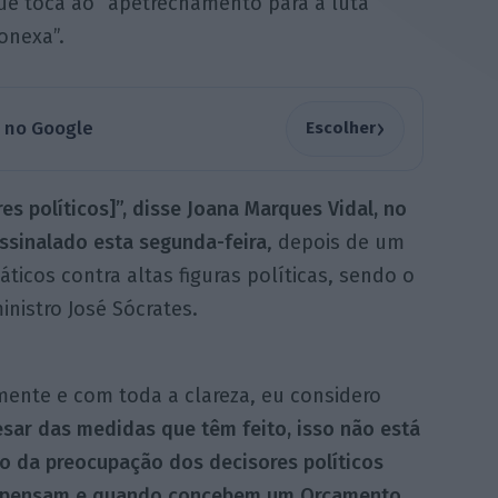
que toca ao “apetrechamento para a luta
onexa”.
›
a no Google
Escolher
s políticos]”, disse Joana Marques Vidal, no
assinalado esta segunda-feira
, depois de um
cos contra altas figuras políticas, sendo o
inistro José Sócrates.
mente e com toda a clareza, eu considero
sar das medidas que têm feito, isso não está
o da preocupação dos decisores políticos
pensam e quando concebem um Orçamento