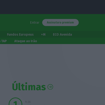
Entrar
Assinatura premium
Fundos Europeus
+M
ECO Avenida
a TAP
Ataque ao Irão
Últimas
9:36