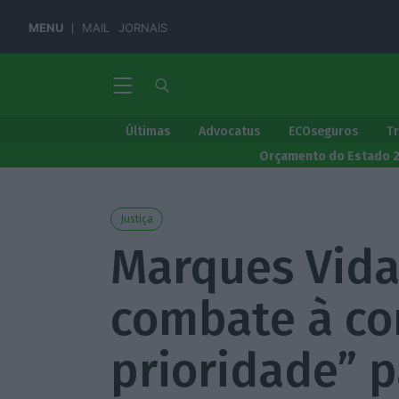
MENU
MAIL
JORNAIS
Últimas
Advocatus
ECOseguros
T
Orçamento do Estado 
Justiça
Marques Vida
combate à co
prioridade” p