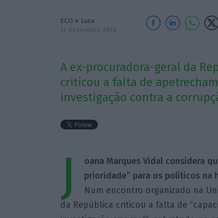
ECO e Lusa
11 Dezembro 2018
A ex-procuradora-geral da Rep
criticou a falta de apetrecha
investigação contra a corrupç
J
oana Marques Vidal considera q
prioridade” para os políticos n
Num encontro organizado na Univ
da República criticou a falta de “capa