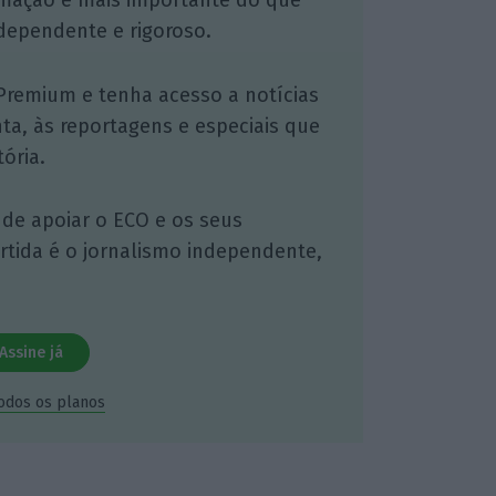
mação é mais importante do que
dependente e rigoroso.
Premium e tenha acesso a notícias
nta, às reportagens e especiais que
ória.
 de apoiar o ECO e os seus
artida é o jornalismo independente,
Assine já
todos os planos