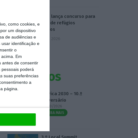
Turismo lança concurso para
criação de refúgios
vo, como cookies, e
climáticos
por um dispositivo
sa de audiências e
5 Agosto 2026
usar identificação e
nsentir o
o acima. Em
s antes de consentir
 pessoais poderá
Eventos
s suas preferências
 consentimento a
da página.
Fábrica 2030 – 10.º
Aniversário
14/10/2026
SAIBA MAIS
3.º Local Summit