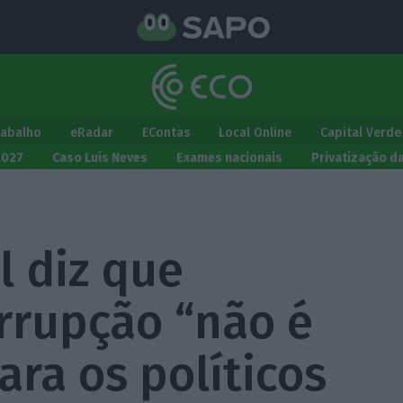
rabalho
eRadar
EContas
Local Online
Capital Verde
2027
Caso Luís Neves
Exames nacionais
Privatização d
l diz que
rrupção “não é
ara os políticos