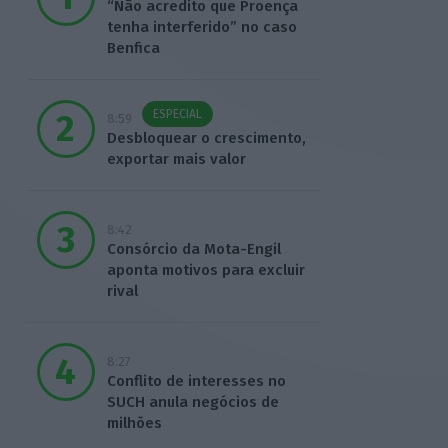
“Não acredito que Proença
tenha interferido” no caso
Benfica
ESPECIAL
8:59
Desbloquear o crescimento,
exportar mais valor
8:42
Consórcio da Mota-Engil
aponta motivos para excluir
rival
8:27
Conflito de interesses no
SUCH anula negócios de
milhões