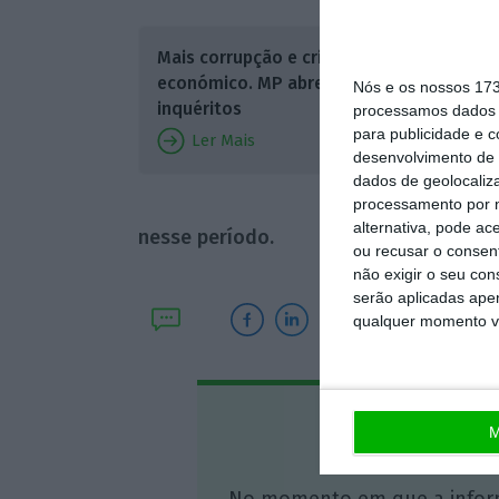
Na sua i
Mais corrupção e crime
dados 
económico. MP abre 3.400
Nós e os nossos 17
Corrupç
inquéritos
processamos dados p
para publicidade e 
de 2017
Ler Mais
desenvolvimento de 
esta se
dados de geolocaliza
houve u
processamento por n
alternativa, pode ac
nesse período.
ou recusar o consen
não exigir o seu co
serão aplicadas apen
qualquer momento vol
Assine o
M