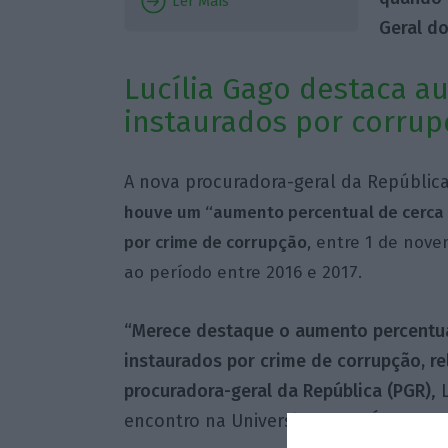
Ler Mais
Geral d
Lucília Gago destaca a
instaurados por corrup
A nova procuradora-geral da República,
houve um “aumento percentual de cerca 
por crime de corrupção
, entre 1 de nove
ao período entre 2016 e 2017.
“Merece destaque o aumento percentua
instaurados por crime de corrupção, re
procuradora-geral da República (PGR)
,
encontro na Universidade de Évora.