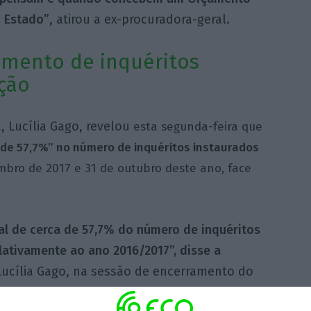
o Estado”
, atirou a ex-procuradora-geral.
umento de inquéritos
ção
 Lucília Gago, revelou
esta segunda-feira que
de 57,7%” no número de inquéritos instaurados
mbro de 2017 e 31 de outubro deste ano, face
l de cerca de 57,7% do número de inquéritos
lativamente ao ano 2016/2017”, disse a
 Lucília Gago, na sessão de encerramento do