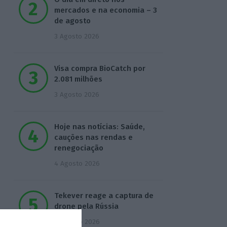
mercados e na economia – 3
de agosto
3 Agosto 2026
Visa compra BioCatch por
2.081 milhões
3 Agosto 2026
Hoje nas notícias: Saúde,
cauções nas rendas e
renegociação
4 Agosto 2026
Tekever reage a captura de
drone pela Rússia
4 Agosto 2026