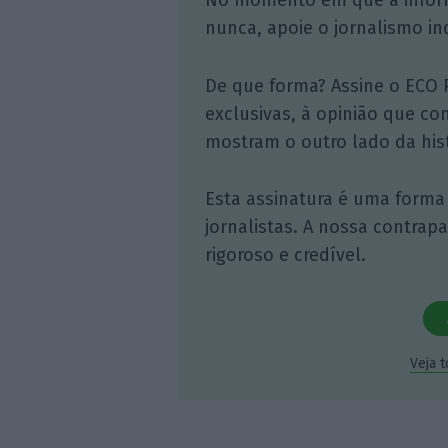
No momento em que a infor
nunca, apoie o jornalismo in
De que forma? Assine o ECO 
exclusivas, à opinião que co
mostram o outro lado da hist
Esta assinatura é uma forma
jornalistas. A nossa contrap
rigoroso e credível.
Veja 