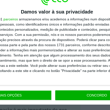
ntervenção, Lucília Gago revelou alguns dos
Damos valor à sua privacidade
que constam do
Relatório Síntese “Crimes de
31
parceiros
armazenamos e/ou acedemos a informações num dispositi
ão e Criminalidade Conexa” de 1 de novembro
essoais, como identificadores únicos e informações padrão enviadas 
conteúdos personalizados, medição de publicidade e conteúdos, pesqui
 a 31 de outubro deste ano
, tornado público
serviços.
Com a sua permissão, nós e os nossos parceiros poderemos 
gunda-feira.
Entre eles, o relatório revela que
ção precisos através da procura de dispositivos. Poderá clicar para co
m aumento do crime económico em Portugal
ossa parte e pela parte dos nossos 1731 parceiros, conforme descrit
eder a informações mais pormenorizadas e alterar as suas preferência
timento.
Tenha em atenção que algum processamento dos seus dados
nsentimento, mas que tem o direito de se opor a esse processamento. A
as a este website. Você pode alterar suas preferências ou retirar seu
tando a este site e clicando no botão "Privacidade" na parte inferior 
https://eco.sapo.pt/2018/12/11/marques-vidal-diz-que-combate-a-corrupcao-nao-e-prioridade-para-os-politicos/
Copiar
 ECO Premium
AIS OPÇÕES
CONCORDO