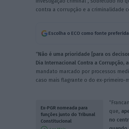
investigação criminal”, sobretudo no 
contra a corrupção e a criminalidade c
Escolha o ECO como fonte preferid
“Não é uma prioridade [para os decisore
Dia Internacional Contra a Corrupção, 
mandato marcado por processos mediáti
caso mais flagrante o do ex-primeiro-m
“Franca
Ex-PGR nomeada para
que,
ape
funções junto do Tribunal
no centr
Constitucional
quando 