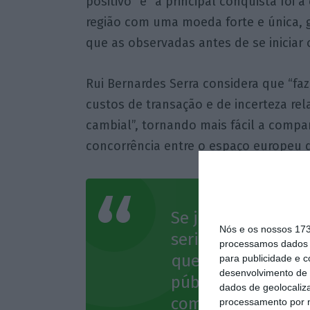
positivo” e “a principal conquista foi 
região com uma moeda forte e única, 
que as observadas antes de se iniciar 
Rui Bernardes Serra considera que “faz
custos de transação e de incerteza re
cambial”, tornando mais fácil a comp
concorrência entre o espaço europeu q
Se já é assim com 
Nós e os nossos 17
seria com o escud
processamos dados p
que temos de con
para publicidade e 
desenvolvimento de 
públicas seria ai
dados de geolocaliza
com uma moeda pr
processamento por n