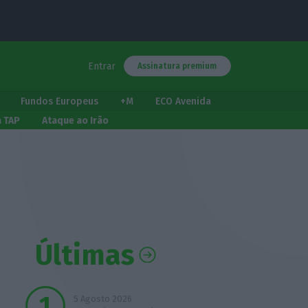
Entrar
Assinatura premium
Fundos Europeus
+M
ECO Avenida
a TAP
Ataque ao Irão
Últimas
5 Agosto 2026