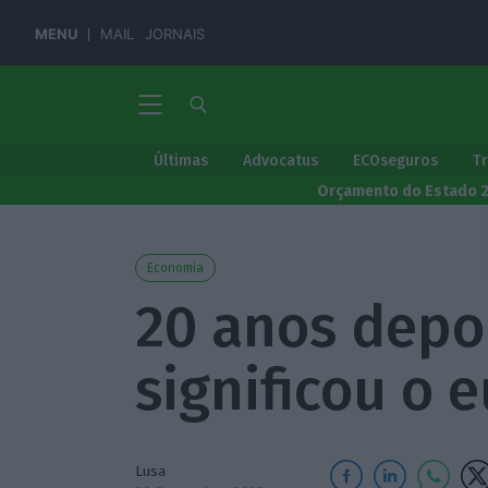
MENU
MAIL
JORNAIS
Últimas
Advocatus
ECOseguros
T
Orçamento do Estado 
Economia
20 anos depoi
significou o 
Lusa