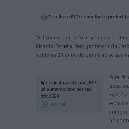
Escolha o ECO como fonte preferid
“Acho que o euro foi um sucesso. O me
Ricardo Ferreira Reis, professor da Ca
sobre os 20 anos de euro que se assina
Para Ric
Após quebra este ano, BCE
positivo
vê aumento dos défices
existên
até 2020
economi
Ler Mais
como o 
no conte