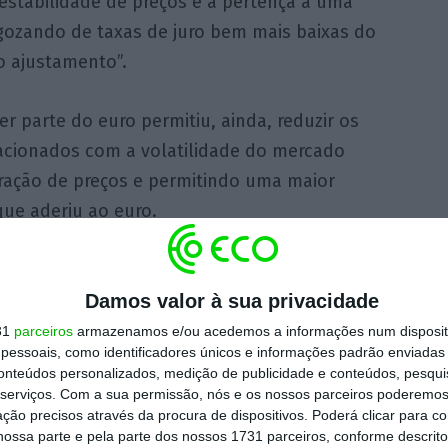
a estabilidade de preços e a pertença a uma
gozando de taxas de juro bem mais baixas do
o ajustamento”.
er parte do euro permitiu, ainda, reduzir os
lacionados com a volatilidade do mercado
aração de preços e permitindo uma maior
ue aderiu ao euro.
Damos valor à sua privacidade
o euro, imagine o que
31
parceiros
armazenamos e/ou acedemos a informações num dispositi
o. Esta incapacidade
essoais, como identificadores únicos e informações padrão enviadas 
tenção das contas
conteúdos personalizados, medição de publicidade e conteúdos, pesqui
serviços.
Com a sua permissão, nós e os nossos parceiros poderemos 
nda mais complicada
ção precisos através da procura de dispositivos. Poderá clicar para co
ópria. Em Portugal,
ossa parte e pela parte dos nossos 1731 parceiros, conforme descrit