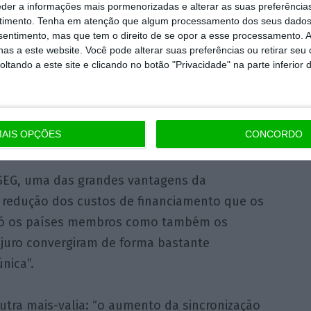
eder a informações mais pormenorizadas e alterar as suas preferência
astre maior do que por
timento.
Tenha em atenção que algum processamento dos seus dados
stes 20 anos de
nsentimento, mas que tem o direito de se opor a esse processamento. A
as a este website. Você pode alterar suas preferências ou retirar seu
tando a este site e clicando no botão "Privacidade" na parte inferior 
r da Católica Lisbon School of Business
AIS OPÇÕES
CONCORDO
ISEG, uma das grandes vantagens da
a redução dos custos de financiamento que os
 só os países membros como também os
 juro convergiram de forma bastante
única”.
tra mais-valia: “o aumento da sincronização