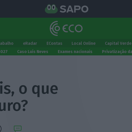
rabalho
eRadar
EContas
Local Online
Capital Verde
2027
Caso Luís Neves
Exames nacionais
Privatização d
s, o que
euro?