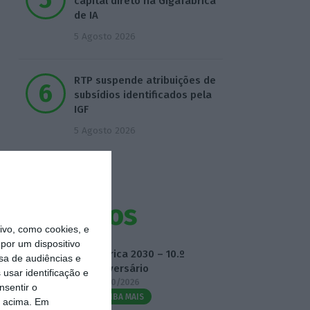
capital direto na Gigafábrica
de IA
5 Agosto 2026
RTP suspende atribuições de
subsídios identificados pela
IGF
5 Agosto 2026
Eventos
vo, como cookies, e
por um dispositivo
Fábrica 2030 – 10.º
sa de audiências e
Aniversário
usar identificação e
14/10/2026
nsentir o
SAIBA MAIS
o acima. Em