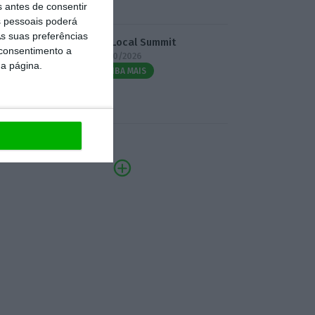
s antes de consentir
 pessoais poderá
s suas preferências
3.º Local Summit
 consentimento a
07/10/2026
da página.
SAIBA MAIS