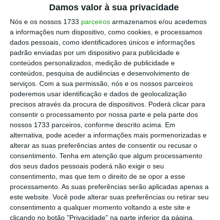
Damos valor à sua privacidade
Nós e os nossos 1733
parceiros
armazenamos e/ou acedemos
Aquela federação sindical manifestou o
a informações num dispositivo, como cookies, e processamos
desejo de que este concurso não seja anulado
dados pessoais, como identificadores únicos e informações
como outros depois das eleições legislativas
e
padrão enviadas por um dispositivo para publicidade e
conteúdos personalizados, medição de publicidade e
lamentou que a compra de comboios se
conteúdos, pesquisa de audiências e desenvolvimento de
restrinja ao “serviço regional, impedindo a
serviços.
Com a sua permissão, nós e os nossos parceiros
necessária aquisição de comboios para os
poderemos usar identificação e dados de geolocalização
precisos através da procura de dispositivos. Poderá clicar para
serviços urbanos e para o longo curso, áreas
consentir o processamento por nossa parte e pela parte dos
da CP onde o material mais novo já está
nossos 1733 parceiros, conforme descrito acima. Em
perto da ‘meia vida’ operacional”.
alternativa, pode aceder a informações mais pormenorizadas e
alterar as suas preferências antes de consentir ou recusar o
consentimento.
Tenha em atenção que algum processamento
dos seus dados pessoais poderá não exigir o seu
CP lança concurso público para comprar 22
consentimento, mas que tem o direito de se opor a esse
comboios
processamento. As suas preferências serão aplicadas apenas a
Ler Mais
este website. Você pode alterar suas preferências ou retirar seu
consentimento a qualquer momento voltando a este site e
clicando no botão "Privacidade" na parte inferior da página.