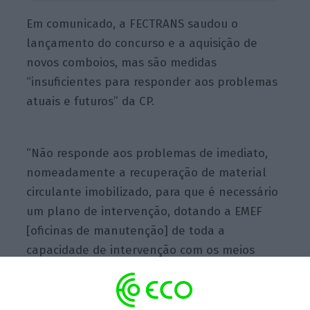
Em comunicado, a FECTRANS saudou o
lançamento do concurso e a aquisição de
novos comboios, mas são medidas
“insuficientes para responder aos problemas
atuais e futuros” da CP.
“Não responde aos problemas de imediato,
nomeadamente a recuperação de material
circulante imobilizado, para que é necessário
um plano de intervenção, dotando a EMEF
[oficinas de manutenção] de toda a
capacidade de intervenção com os meios
financeiros, de equipamentos e materiais,
assim como de trabalhadores”, lê-se na nota
hoje divulgada.