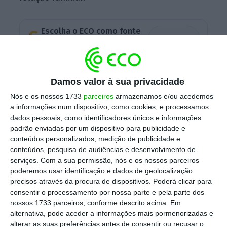
Escolha o ECO como fonte
›
Escolher
preferida no Google
Depois de terem sido conhecidos vários casos
Damos valor à sua privacidade
de familiares de atuais governantes que
Nós e os nossos 1733
parceiros
armazenamos e/ou acedemos
também foram nomeados para o Governo,
a informações num dispositivo, como cookies, e processamos
Armindo dos Santos Alves parece ser o
dados pessoais, como identificadores únicos e informações
padrão enviadas por um dispositivo para publicidade e
primeiro a demitir-se. Ao Observador, o
conteúdos personalizados, medição de publicidade e
Ministério do Ambiente disse que desconhecia
conteúdos, pesquisa de audiências e desenvolvimento de
esta relação familiar e que, depois de
serviços.
Com a sua permissão, nós e os nossos parceiros
poderemos usar identificação e dados de geolocalização
analisada a situação, o adjunto acabou
precisos através da procura de dispositivos. Poderá clicar para
mesmo por apresentar a demissão.
consentir o processamento por nossa parte e pela parte dos
nossos 1733 parceiros, conforme descrito acima. Em
alternativa, pode aceder a informações mais pormenorizadas e
alterar as suas preferências antes de consentir ou recusar o
António Costa tentou estancar a polémica