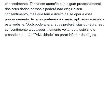
consentimento.
Tenha em atenção que algum processamento
relativa às relações familiares no Governo,
dos seus dados pessoais poderá não exigir o seu
em especial dos ministros que têm relações
consentimento, mas que tem o direito de se opor a esse
processamento. As suas preferências serão aplicadas apenas a
familiares com outros ministros — como é o
este website. Você pode alterar suas preferências ou retirar seu
caso de Mariana Vieira da Silva, ministra da
consentimento a qualquer momento voltando a este site e
Presidência e filha do ministro do Trabalho, e
clicando no botão "Privacidade" na parte inferior da página.
de Eduardo Cabrita, ministro da Administração
Interna, que é casado com a ministra do Mar,
Ana Paula Vitorino –, dizendo que o problema
seria se o próprio governante nomeasse
diretamente um familiar seu.
Neste caso em concreto, houve mesmo uma
nomeação direta de um familiar por um
membro do Governo, mas quem acaba por
sair é o familiar. O secretário de Estado do
Ambiente, Carlos Martins, mantém-se em