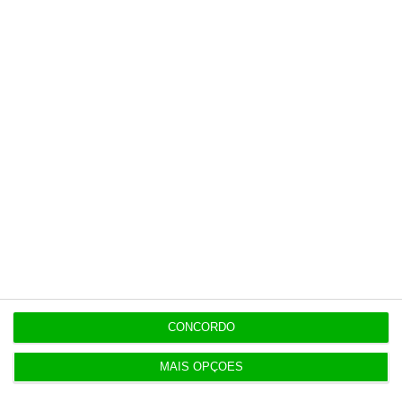
nas férias
8 Agosto 2026
Eclipse. Dos óculos grátis aos telescópios de 12
mil euros
Populares
Repartição de Finanças de Beato e Marvila une-se
a Olivais
CONCORDO
4 Agosto 2026
MAIS OPÇÕES