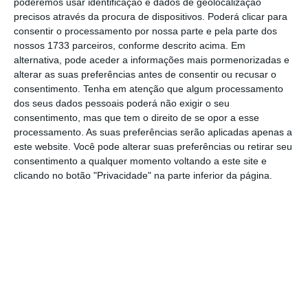
poderemos usar identificação e dados de geolocalização
considera que qualquer proposta de reforma
precisos através da procura de dispositivos. Poderá clicar para
da Lei de Bases da Saúde que feche
consentir o processamento por nossa parte e pela parte dos
totalmente a hipótese da sua gestão por
nossos 1733 parceiros, conforme descrito acima. Em
alternativa, pode aceder a informações mais pormenorizadas e
privados “é uma lei irrealista”.
alterar as suas preferências antes de consentir ou recusar o
consentimento.
Tenha em atenção que algum processamento
O PS entende que os contratos de parceria
dos seus dados pessoais poderá não exigir o seu
consentimento, mas que tem o direito de se opor a esse
“válidos à data de entrada em vigor da
processamento. As suas preferências serão aplicadas apenas a
presente lei mantêm-se até ao seu termo,
este website. Você pode alterar suas preferências ou retirar seu
findo o qual devem adaptar-se ao disposto na
consentimento a qualquer momento voltando a este site e
clicando no botão "Privacidade" na parte inferior da página.
Lei de Bases em anexo”
.
Depois, especifica-se que a “gestão dos
estabelecimentos prestadores de cuidados de
saúde é pública, podendo ser supletiva e
temporariamente assegurada por contratos
de direito público, quando devidamente