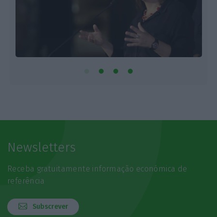
Newsletters
Receba gratuitamente informação económica de
referência
Subscrever