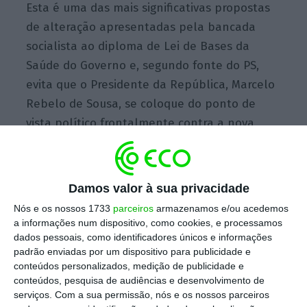
Esta é uma das mais significativas propostas
de alteração apresentadas pela bancada
socialista ao diploma de Lei de Bases da
Saúde do Governo e, segundo fonte do PS,
evita que o Presidente da República, Marcelo
Rebelo de Sousa, se coloque do ponto de
vista político frontalmente contra a nova
legislação, porque não proíbe as PPP a prazo,
embora as limite na lei.
Damos valor à sua privacidade
Nós e os nossos 1733
parceiros
armazenamos e/ou acedemos
a informações num dispositivo, como cookies, e processamos
PR contra o fim das PPP na Saúde
dados pessoais, como identificadores únicos e informações
Ler Mais
padrão enviadas por um dispositivo para publicidade e
conteúdos personalizados, medição de publicidade e
conteúdos, pesquisa de audiências e desenvolvimento de
O Presidente da República já fez saber que
serviços.
Com a sua permissão, nós e os nossos parceiros