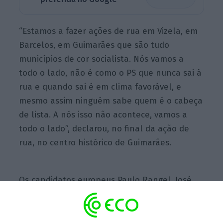
“Estamos a fazer ações de rua em Vizela, em
Barcelos, em Guimarães que são tudo
municípios de cor socialista. Nós vamos a
todo o lado, não é como o PS que nunca sai à
rua e quando sai é em clima favorável, e
mesmo assim ninguém sabe quem é o cabeça
de lista. A nós isso não acontece, vamos a
todo o lado”, declarou, no final da ação de
rua, no centro histórico de Guimarães.
Os candidatos europeus Paulo Rangel, José
Manuel Fernandes, líder da distrital de Braga
do PSD, e Lídia Pereira, distribuíram as sempre
presentes canetas do PSD “para votar de