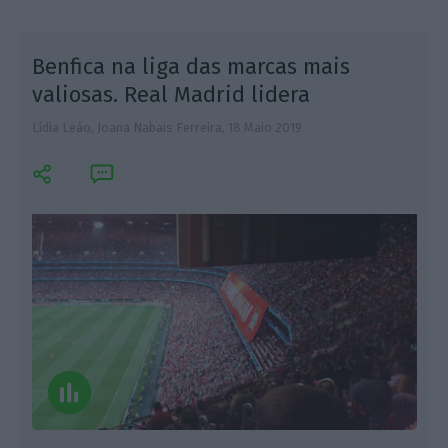
Benfica na liga das marcas mais
valiosas. Real Madrid lidera
Lídia Leão, Joana Nabais Ferreira,
18 Maio 2019
E