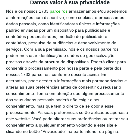
Damos valor à sua privacidade
domingo a oito dias”, numa iniciativa que
Nós e os nossos 1733
parceiros
armazenamos e/ou acedemos
mobilizou muitas dezenas de apoiantes e que
a informações num dispositivo, como cookies, e processamos
teve direito a música e bombos, pelo grupo
dados pessoais, como identificadores únicos e informações
padrão enviadas por um dispositivo para publicidade e
“Zés Preiras – Duas Igrejas”.
conteúdos personalizados, medição de publicidade e
conteúdos, pesquisa de audiências e desenvolvimento de
Depois de dois dias em campanha por regiões
serviços.
Com a sua permissão, nós e os nossos parceiros
poderemos usar identificação e dados de geolocalização
do país afetadas pela desertificação, com
precisos através da procura de dispositivos. Poderá clicar para
iniciativas de rua pouco participadas, Rangel
consentir o processamento por nossa parte e pela parte dos
frisou que não tem “medo da rua”:
“Vamos
nossos 1733 parceiros, conforme descrito acima. Em
alternativa, pode aceder a informações mais pormenorizadas e
onde está o povo, para o ouvir e naturalmente
alterar as suas preferências antes de consentir ou recusar o
também para o tentar cativar e convencer
consentimento.
Tenha em atenção que algum processamento
para o nosso programa”, declarou.
dos seus dados pessoais poderá não exigir o seu
consentimento, mas que tem o direito de se opor a esse
processamento. As suas preferências serão aplicadas apenas a
Questionado sobre as
críticas do primeiro-
este website. Você pode alterar suas preferências ou retirar seu
ministro, António Costa, que sexta-feira à
consentimento a qualquer momento voltando a este site e
clicando no botão "Privacidade" na parte inferior da página.
noite acusou Paulo Rangel
de nada ter feito