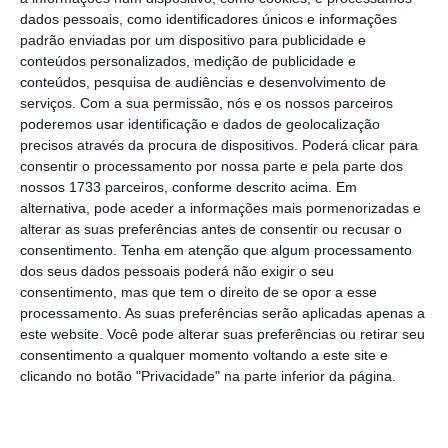
os
custos dos seguros obrigatórios “serão
dados pessoais, como identificadores únicos e informações
previsivelmente mais baixos do que os
padrão enviadas por um dispositivo para publicidade e
produtos equivalentes disponíveis no
conteúdos personalizados, medição de publicidade e
conteúdos, pesquisa de audiências e desenvolvimento de
mercado”
, uma vez que “as próprias regras do
serviços.
Com a sua permissão, nós e os nossos parceiros
programa reduzem o risco, nomeadamente a
poderemos usar identificação e dados de geolocalização
existência de limites às taxas de esforço dos
precisos através da procura de dispositivos. Poderá clicar para
consentir o processamento por nossa parte e pela parte dos
arrendatários e a suspensão (durante cinco
nossos 1733 parceiros, conforme descrito acima. Em
anos) da participação no programa em caso
alternativa, pode aceder a informações mais pormenorizadas e
de incumprimento”.
alterar as suas preferências antes de consentir ou recusar o
consentimento.
Tenha em atenção que algum processamento
dos seus dados pessoais poderá não exigir o seu
Em declarações à agência Lusa, o presidente
consentimento, mas que tem o direito de se opor a esse
da ALP contestou a falta de informação sobre
processamento. As suas preferências serão aplicadas apenas a
este website. Você pode alterar suas preferências ou retirar seu
o preço dos seguros obrigatórios no PAA,
consentimento a qualquer momento voltando a este site e
defendendo que “
ninguém faz uma assinatura
clicando no botão "Privacidade" na parte inferior da página.
de contrato sem saber os custos”.