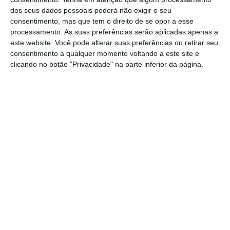
durante a apresentação.
dos seus dados pessoais poderá não exigir o seu
consentimento, mas que tem o direito de se opor a esse
processamento. As suas preferências serão aplicadas apenas a
este website. Você pode alterar suas preferências ou retirar seu
De resto, a criação de
design
a partir da
consentimento a qualquer momento voltando a este site e
reutilização e da racionalização de matérias
clicando no botão "Privacidade" na parte inferior da página.
foi uma das tendências claras entre os 15
projetos a concurso.
Já o vencedor
INOVDESIGN 2019
foi o projeto
Roma Collection
, das
designers
de produtos
Rosana Sousa e Sofia Vieira, em que
questionam o conceito das cidades atuais e
os estilos de vida. Inspiradas em Roma Antiga,
desenvolveram
uma linha de mobiliário
urbano
, de cinco “artefactos urbanos” desde
bancos, a papeleiras ou bebedouros. “Uma