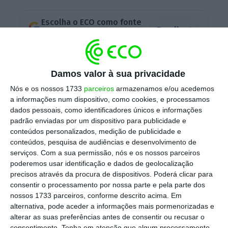
Escolha o ECO como fonte
›
Escolher
preferida no Google
O projeto valoriza resíduos ou subprodutos de
Damos valor à sua privacidade
agroindústrias expressivas na economia
Nós e os nossos 1733
parceiros
armazenamos e/ou acedemos
nacional, transformando-os em produtos
a informações num dispositivo, como cookies, e processamos
premium
comercializáveis, com aplicação na
dados pessoais, como identificadores únicos e informações
padrão enviadas por um dispositivo para publicidade e
arquitetura, interiores e
design.
Linhas de
conteúdos personalizados, medição de publicidade e
produtos feitas com engaço – um dos
conteúdos, pesquisa de audiências e desenvolvimento de
resíduos da produção de vinho transformado
serviços.
Com a sua permissão, nós e os nossos parceiros
poderemos usar identificação e dados de geolocalização
em painéis embalagens de vinho e
precisos através da procura de dispositivos. Poderá clicar para
mobiliário. Curiosamente,
“um dos primeiros
consentir o processamento por nossa parte e pela parte dos
clientes foi a Chanel
que escolheu o material
nossos 1733 parceiros, conforme descrito acima. Em
alternativa, pode aceder a informações mais pormenorizadas e
feito com engaço para apresentar os seus
alterar as suas preferências antes de consentir ou recusar o
vinhos recentemente”, contou Ana Lima
consentimento.
Tenha em atenção que algum processamento