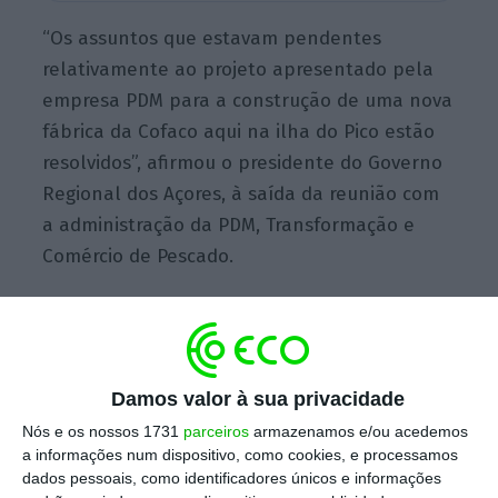
“Os assuntos que estavam pendentes
relativamente ao projeto apresentado pela
empresa PDM para a construção de uma nova
fábrica da Cofaco aqui na ilha do Pico estão
resolvidos”, afirmou o presidente do Governo
Regional dos Açores, à saída da reunião com
a administração da PDM, Transformação e
Comércio de Pescado.
Com a aprovação da candidatura da empresa
ao programa de fundos comunitários
Damos valor à sua privacidade
Mar2020, estima-se que até ao final do ano
se “possam iniciar os trabalhos de limpeza
Nós e os nossos 1731
parceiros
armazenamos e/ou acedemos
a informações num dispositivo, como cookies, e processamos
das atuais instalações para a partir daí
dados pessoais, como identificadores únicos e informações
avançar para a construção da nova fábrica”,