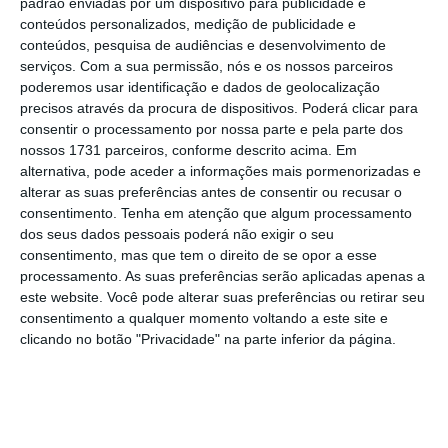
padrão enviadas por um dispositivo para publicidade e
adiantou Vasco Cordeiro.
conteúdos personalizados, medição de publicidade e
conteúdos, pesquisa de audiências e desenvolvimento de
serviços.
Com a sua permissão, nós e os nossos parceiros
O
investimento de sete milhões de euros
poderemos usar identificação e dados de geolocalização
avança agora, depois de a empresa PDM ter
precisos através da procura de dispositivos. Poderá clicar para
consentir o processamento por nossa parte e pela parte dos
concluído com sucesso a candidatura ao
nossos 1731 parceiros, conforme descrito acima. Em
financiamento comunitário
, com um aumento
alternativa, pode aceder a informações mais pormenorizadas e
do capital social no valor de cerca de dois
alterar as suas preferências antes de consentir ou recusar o
consentimento.
Tenha em atenção que algum processamento
milhões de euros, que supera o valor exigido
dos seus dados pessoais poderá não exigir o seu
de cerca um milhão de euros, 15% do
consentimento, mas que tem o direito de se opor a esse
investimento total.
processamento. As suas preferências serão aplicadas apenas a
este website. Você pode alterar suas preferências ou retirar seu
consentimento a qualquer momento voltando a este site e
clicando no botão "Privacidade" na parte inferior da página.
Sindicato ameaça com greve na Cofaco de S. Miguel
Ler Mais