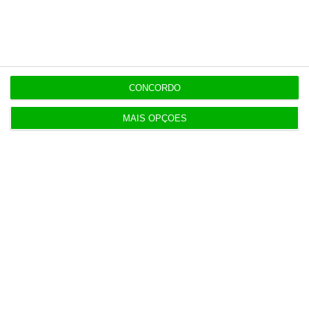
Últimas
13:22
CONCORDO
Antigo Onyria reabre como Kimpton em Cascais
MAIS OPÇÕES
13:11
Eclipse solar deve reduzir produção solar na
Ibéria
13:00
Alemanha investiga ligação de Estado a drone
com explosivos
12:37
KPMG vai criar plano anti-Mythos para o